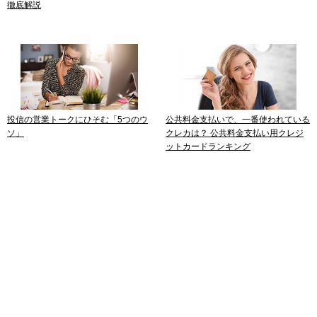
徹底解説
投信の営業トークにひそむ「5つのウ
公共料金支払いで、一番使われている
ソ」
クレカは？ 公共料金支払い用クレジ
ットカードランキング