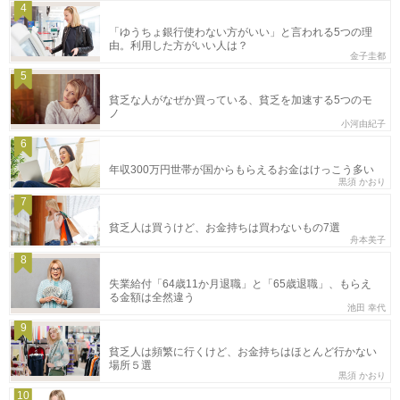
4
「ゆうちょ銀行使わない方がいい」と言われる5つの理
由。利用した方がいい人は？
金子圭都
5
貧乏な人がなぜか買っている、貧乏を加速する5つのモ
ノ
小河由紀子
6
年収300万円世帯が国からもらえるお金はけっこう多い
黒須 かおり
7
貧乏人は買うけど、お金持ちは買わないもの7選
舟本美子
8
失業給付「64歳11か月退職」と「65歳退職」、もらえ
る金額は全然違う
池田 幸代
9
貧乏人は頻繁に行くけど、お金持ちはほとんど行かない
場所５選
黒須 かおり
10