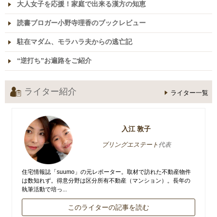
大人女子を応援！家庭で出来る漢方の知恵
読書ブロガー小野寺理香のブックレビュー
駐在マダム、モラハラ夫からの逃亡記
“逆打ち”お遍路をご紹介
ライター紹介
ライター一覧
入江 敦子
ブリングエステート
代表
住宅情報誌「suumo」の元レポーター。取材で訪れた不動産物件
は数知れず。得意分野は区分所有不動産（マンション）。長年の
執筆活動で培っ...
このライターの記事を読む