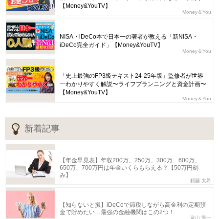
【Money&YouTV】
Money＆You
NISA・iDeCo本で日本一の著者が教える「新NISA・
iDeCo完全ガイド」【Money&YouTV】
Money＆You
「史上最強のFP3級テキスト24-25年版」監修者が世界
一わかりやすく解説〜ライフプランニングと資金計画〜
【Money&YouTV】
Money＆You
新着記事
【年金早見表】年収200万、250万、300万…600万、
650万、700万円は年金いくらもらえる？【50万円刻
み】
頼藤 太希
【知らないと損】iDeCoで節税しながら高金利の定期預
金で貯めたい…最強の金融機関はこの2つ！
畠山 憲一