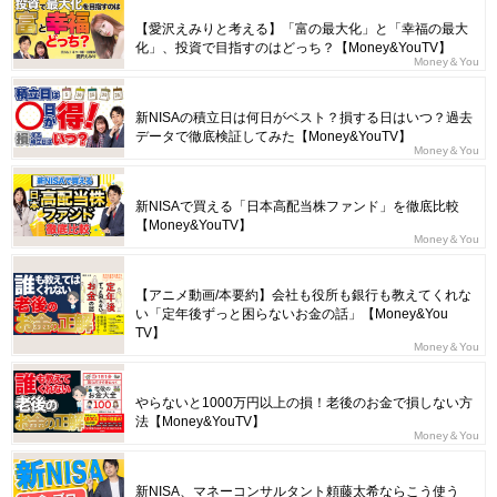
【愛沢えみりと考える】「富の最大化」と「幸福の最大
化」、投資で目指すのはどっち？【Money&YouTV】
Money＆You
新NISAの積立日は何日がベスト？損する日はいつ？過去
データで徹底検証してみた【Money&YouTV】
Money＆You
新NISAで買える「日本高配当株ファンド」を徹底比較
【Money&YouTV】
Money＆You
【アニメ動画/本要約】会社も役所も銀行も教えてくれな
い「定年後ずっと困らないお金の話」【Money&You
TV】
Money＆You
やらないと1000万円以上の損！老後のお金で損しない方
法【Money&YouTV】
Money＆You
新NISA、マネーコンサルタント頼藤太希ならこう使う