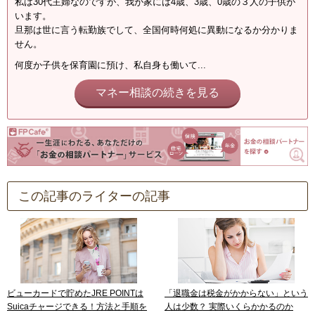
私は30代主婦なのですが、我が家には4歳、3歳、0歳の３人の子供が
います。
旦那は世に言う転勤族でして、全国何時何処に異動になるか分かりま
せん。
何度か子供を保育園に預け、私自身も働いて...
マネー相談の続きを見る
この記事のライターの記事
ビューカードで貯めたJRE POINTは
「退職金は税金がかからない」という
Suicaチャージできる！方法と手順を
人は少数？ 実際いくらかかるのか