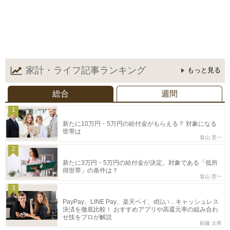
家計・ライフ記事
ランキング
もっと見る
総合
週間
1
新たに10万円・5万円の給付金がもらえる？ 対象になる
世帯は
畠山 憲一
2
新たに3万円・5万円の給付金が決定。対象である「低所
得世帯」の条件は？
畠山 憲一
3
PayPay、LINE Pay、楽天ペイ、d払い…キャッシュレス
決済を徹底比較！ おすすめアプリや高還元率の組み合わ
せ技をプロが解説
頼藤 太希