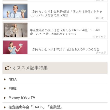
【知らないと損】金利2%超え「個人向け国債」をキャ
ッシュバック付きで買う方法
畠山 憲一
年金生活者の支出はどう変わる？60〜64歳、65〜69
歳、70〜74歳…5歳刻みでチェック
タケイ 啓子
【知らないと大損】申請すればもらえる8つの給付金
舟本美子
オススメ記事特集
NISA
FIRE
Money＆You TV
確定拠出年金「iDeCo」「企業型」