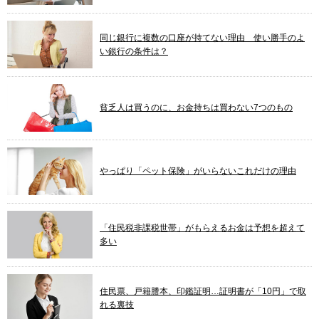
同じ銀行に複数の口座が持てない理由 使い勝手のよ
い銀行の条件は？
貧乏人は買うのに、お金持ちは買わない7つのもの
やっぱり「ペット保険」がいらないこれだけの理由
「住民税非課税世帯」がもらえるお金は予想を超えて
多い
住民票、戸籍謄本、印鑑証明…証明書が「10円」で取
れる裏技