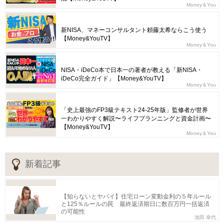
Money＆You
新NISA、マネーコンサルタント頼藤太希ならこう使う
【Money&YouTV】
Money＆You
NISA・iDeCo本で日本一の著者が教える「新NISA・
iDeCo完全ガイド」【Money&YouTV】
Money＆You
「史上最強のFP3級テキスト24-25年版」監修者が世界
一わかりやすく解説〜ライフプランニングと資金計画〜
【Money&YouTV】
Money＆You
新着記事
【知らないとヤバイ】住宅ローン変動金利の５年ルール
と125％ルールの罠 最終返済期日に数百万円一括返済
の可能性
池田 幸代