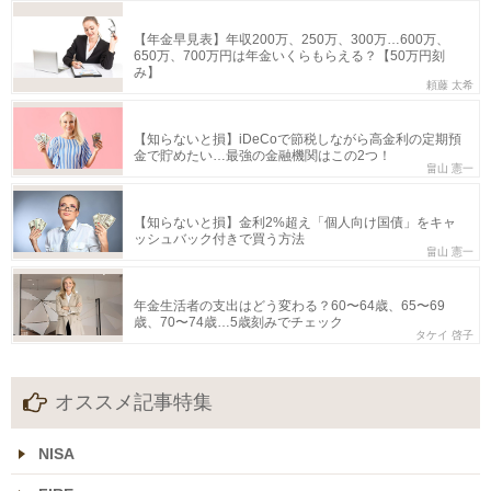
【年金早見表】年収200万、250万、300万…600万、
650万、700万円は年金いくらもらえる？【50万円刻
み】
頼藤 太希
【知らないと損】iDeCoで節税しながら高金利の定期預
金で貯めたい…最強の金融機関はこの2つ！
畠山 憲一
【知らないと損】金利2%超え「個人向け国債」をキャ
ッシュバック付きで買う方法
畠山 憲一
年金生活者の支出はどう変わる？60〜64歳、65〜69
歳、70〜74歳…5歳刻みでチェック
タケイ 啓子
オススメ記事特集
NISA