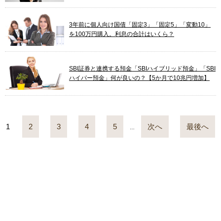
3年前に個人向け国債「固定3」「固定5」「変動10」
を100万円購入。利息の合計はいくら？
SBI証券と連携する預金「SBIハイブリッド預金」「SBI
ハイパー預金」何が良いの？【5か月で10兆円増加】
1
2
3
4
5
次へ
最後へ
…