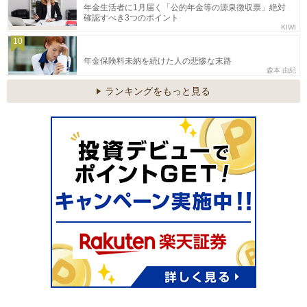
年金生活者に1月届く「公的年金等の源泉徴収票」絶対
確認すべき3つのポイント
KIWI
10
年金保険料未納を続けた人の悲惨な末路
森本 由紀
ランキングをもっと見る