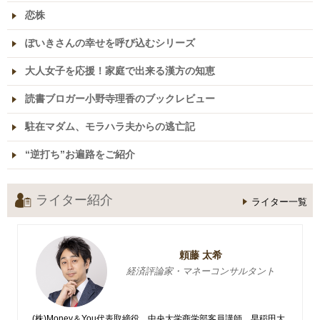
恋株
ぽいきさんの幸せを呼び込むシリーズ
大人女子を応援！家庭で出来る漢方の知恵
読書ブロガー小野寺理香のブックレビュー
駐在マダム、モラハラ夫からの逃亡記
“逆打ち”お遍路をご紹介
ライター紹介
ライター一覧
頼藤 太希
経済評論家・マネーコンサルタント
(株)Money＆You代表取締役。中央大学商学部客員講師。早稲田大