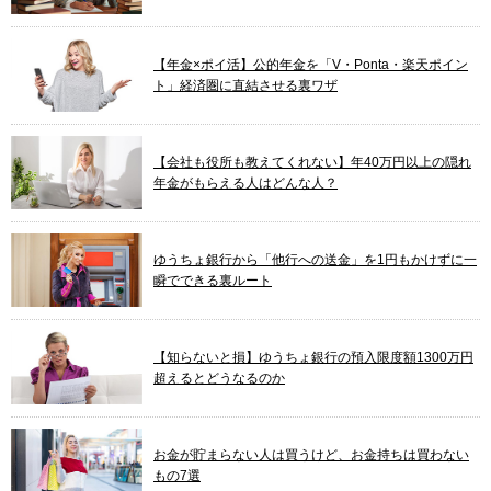
【年金×ポイ活】公的年金を「V・Ponta・楽天ポイン
ト」経済圏に直結させる裏ワザ
【会社も役所も教えてくれない】年40万円以上の隠れ
年金がもらえる人はどんな人？
ゆうちょ銀行から「他行への送金」を1円もかけずに一
瞬でできる裏ルート
【知らないと損】ゆうちょ銀行の預入限度額1300万円
超えるとどうなるのか
お金が貯まらない人は買うけど、お金持ちは買わない
もの7選