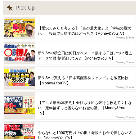
Pick Up
【愛沢えみりと考える】「富の最大化」と「幸福の最大
化」、投資で目指すのはどっち？【Money&YouTV】
Money＆You
新NISAの積立日は何日がベスト？損する日はいつ？過去
データで徹底検証してみた【Money&YouTV】
Money＆You
新NISAで買える「日本高配当株ファンド」を徹底比較
【Money&YouTV】
Money＆You
【アニメ動画/本要約】会社も役所も銀行も教えてくれな
い「定年後ずっと困らないお金の話」【Money&You
TV】
Money＆You
やらないと1000万円以上の損！老後のお金で損しない方
法【Money&YouTV】