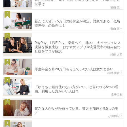
世帯は
畠山 憲一
4
新たに3万円・5万円の給付金が決定。対象である「低所
得世帯」の条件は？
畠山 憲一
5
PayPay、LINE Pay、楽天ペイ、d払い…キャッシュレス
決済を徹底比較！ おすすめアプリや高還元率の組み合わ
せ技をプロが解説
頼藤 太希
6
厚生年金を月20万円もらえていない人は意外と多い
稲村 優貴子
7
「ゆうちょ銀行使わない方がいい」と言われる5つの理
由。利用した方がいい人は？
金子圭都
8
貧乏な人がなぜか買っている、貧乏を加速する5つのモ
ノ
小河由紀子
9