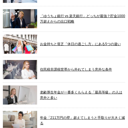
「ゆうちょ銀行 vs 楽天銀行」どっちが最強？貯金1000
万超えからの出口戦略
お金持ちと貧乏「休日の過ごし方」にある5つの違い
住民税非課税世帯から外れてしまう意外な条件
老齢厚生年金が一番多くもらえる「最高等級」の人は
意外と多い
年金「211万円の壁」超えてしまうと手取りが大きく減
る