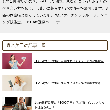
して14年働いたのち、FPとして独立。あなたに合ったお金との
付き合い方を伝え、心豊かに暮らすための情報を発信します。3
匹の保護猫と暮らしています。2級ファイナンシャル・プランニ
ング技能士。FP Cafe登録パートナー
舟本美子の記事一覧
【知らないと大損】申請すればもらえる8つの給付金
【やらないと大損】年金生活者の7つの請求手続き
1つの銀行口座に「1000万円」以上預けておくメリッ
トはあるのか？