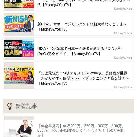
法【Money&YouTV】
Money＆You
新NISA、マネーコンサルタント頼藤太希ならこう使う
【Money&YouTV】
Money＆You
NISA・iDeCo本で日本一の著者が教える「新NISA・
iDeCo完全ガイド」【Money&YouTV】
Money＆You
「史上最強のFP3級テキスト24-25年版」監修者が世界
一わかりやすく解説〜ライフプランニングと資金計画〜
【Money&YouTV】
Money＆You
新着記事
【年金早見表】年収200万、250万、300万…600万、
650万、700万円は年金いくらもらえる？【50万円刻
み】