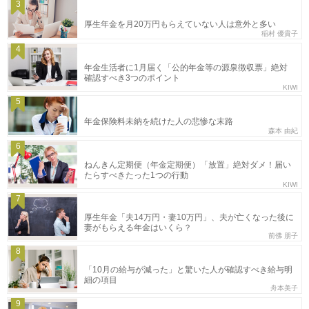
3
厚生年金を月20万円もらえていない人は意外と多い
稲村 優貴子
4
年金生活者に1月届く「公的年金等の源泉徴収票」絶対
確認すべき3つのポイント
KIWI
5
年金保険料未納を続けた人の悲惨な末路
森本 由紀
6
ねんきん定期便（年金定期便）「放置」絶対ダメ！届い
たらすべきたった1つの行動
KIWI
7
厚生年金「夫14万円・妻10万円」、夫が亡くなった後に
妻がもらえる年金はいくら？
前佛 朋子
8
「10月の給与が減った」と驚いた人が確認すべき給与明
細の項目
舟本美子
9