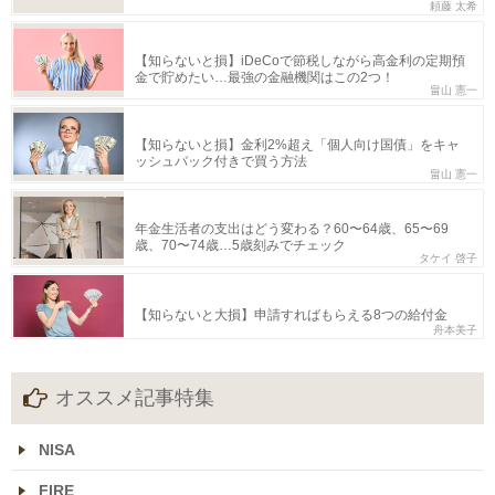
頼藤 太希
【知らないと損】iDeCoで節税しながら高金利の定期預
金で貯めたい…最強の金融機関はこの2つ！
畠山 憲一
【知らないと損】金利2%超え「個人向け国債」をキャ
ッシュバック付きで買う方法
畠山 憲一
年金生活者の支出はどう変わる？60〜64歳、65〜69
歳、70〜74歳…5歳刻みでチェック
タケイ 啓子
【知らないと大損】申請すればもらえる8つの給付金
舟本美子
オススメ記事特集
NISA
FIRE