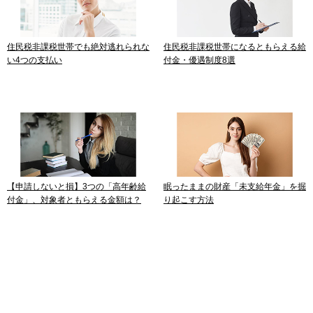
住民税非課税世帯でも絶対逃れられな
住民税非課税世帯になるともらえる給
い4つの支払い
付金・優遇制度8選
【申請しないと損】3つの「高年齢給
眠ったままの財産「未支給年金」を掘
付金」、対象者ともらえる金額は？
り起こす方法