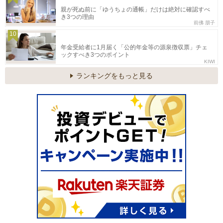
親が死ぬ前に「ゆうちょの通帳」だけは絶対に確認すべ
き3つの理由
前佛 朋子
10
年金受給者に1月届く「公的年金等の源泉徴収票」チェ
ックすべき3つのポイント
KIWI
ランキングをもっと見る