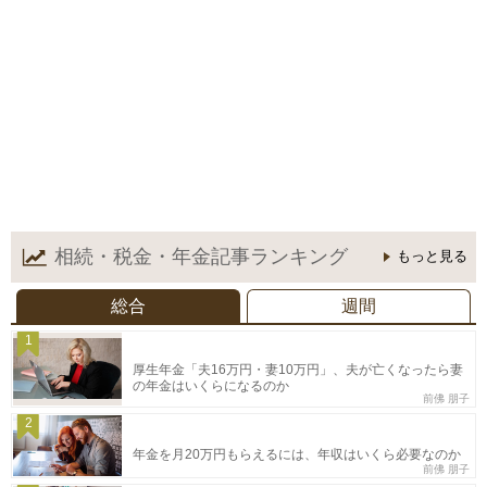
相続・税金・年金記事
ランキング
もっと見る
総合
週間
1
厚生年金「夫16万円・妻10万円」、夫が亡くなったら妻
の年金はいくらになるのか
前佛 朋子
2
年金を月20万円もらえるには、年収はいくら必要なのか
前佛 朋子