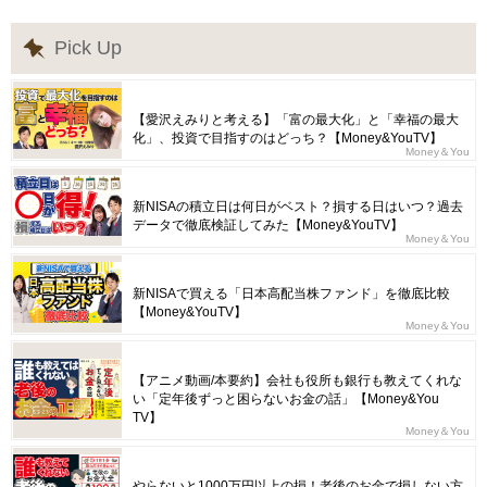
Pick Up
【愛沢えみりと考える】「富の最大化」と「幸福の最大
化」、投資で目指すのはどっち？【Money&YouTV】
Money＆You
新NISAの積立日は何日がベスト？損する日はいつ？過去
データで徹底検証してみた【Money&YouTV】
Money＆You
新NISAで買える「日本高配当株ファンド」を徹底比較
【Money&YouTV】
Money＆You
【アニメ動画/本要約】会社も役所も銀行も教えてくれな
い「定年後ずっと困らないお金の話」【Money&You
TV】
Money＆You
やらないと1000万円以上の損！老後のお金で損しない方