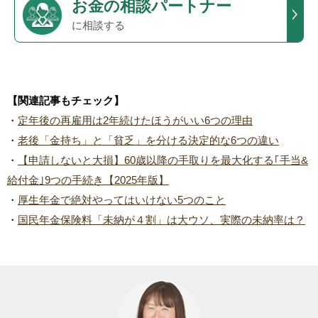
お金の相談パートナー
に相談する
【関連記事もチェック】
・
定年後の再雇用は2年続けたほうがいい6つの理由
・
老後「金持ち」と「貧乏」を分ける決定的な6つの違い
・
【申請しないと大損】60歳以降の手取りを最大化する｢手当&
給付金｣9つの手続き【2025年版】
・
厚生年金で絶対やってはいけない5つのこと
・
国民年金保険料「未納が４割」は大ウソ、実際の未納率は？