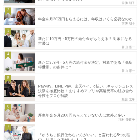
前佛 朋子
2
年金を月20万円もらえるには、年収はいくら必要なのか
前佛 朋子
3
新たに10万円・5万円の給付金がもらえる？ 対象になる
世帯は
畠山 憲一
4
新たに3万円・5万円の給付金が決定。対象である「低所
得世帯」の条件は？
畠山 憲一
5
PayPay、LINE Pay、楽天ペイ、d払い…キャッシュレス
決済を徹底比較！ おすすめアプリや高還元率の組み合わ
せ技をプロが解説
頼藤 太希
6
厚生年金を月20万円もらえていない人は意外と多い
稲村 優貴子
7
「ゆうちょ銀行使わない方がいい」と言われる5つの理
由。利用した方がいい人は？