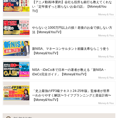
【アニメ動画/本要約】会社も役所も銀行も教えてくれな
い「定年後ずっと困らないお金の話」【Money&You
TV】
Money＆You
やらないと1000万円以上の損！老後のお金で損しない方
法【Money&YouTV】
Money＆You
新NISA、マネーコンサルタント頼藤太希ならこう使う
【Money&YouTV】
Money＆You
NISA・iDeCo本で日本一の著者が教える「新NISA・
iDeCo完全ガイド」【Money&YouTV】
Money＆You
「史上最強のFP3級テキスト24-25年版」監修者が世界
一わかりやすく解説〜ライフプランニングと資金計画〜
【Money&YouTV】
Money＆You