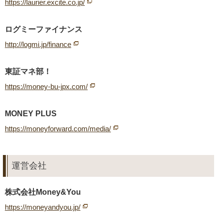
https://laurier.excite.co.jp/
ログミーファイナンス
http://logmi.jp/finance
東証マネ部！
https://money-bu-jpx.com/
MONEY PLUS
https://moneyforward.com/media/
運営会社
株式会社Money&You
https://moneyandyou.jp/