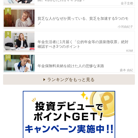
金子圭都
8
貧乏な人がなぜか買っている、貧乏を加速する5つのモ
ノ
小河由紀子
9
年金生活者に1月届く「公的年金等の源泉徴収票」絶対
確認すべき3つのポイント
KIWI
10
年金保険料未納を続けた人の悲惨な末路
森本 由紀
ランキングをもっと見る