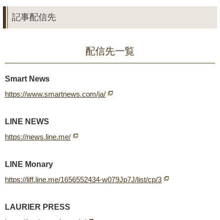
記事配信先
配信先一覧
Smart News
https://www.smartnews.com/ja/
LINE NEWS
https://news.line.me/
LINE Monary
https://liff.line.me/1656552434-w079Jp7J/list/cp/3
LAURIER PRESS