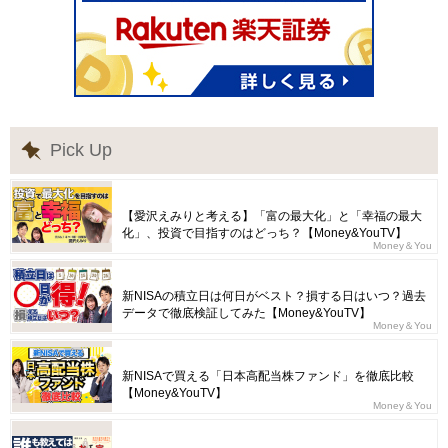
Pick Up
【愛沢えみりと考える】「富の最大化」と「幸福の最大
化」、投資で目指すのはどっち？【Money&YouTV】
Money＆You
新NISAの積立日は何日がベスト？損する日はいつ？過去
データで徹底検証してみた【Money&YouTV】
Money＆You
新NISAで買える「日本高配当株ファンド」を徹底比較
【Money&YouTV】
Money＆You