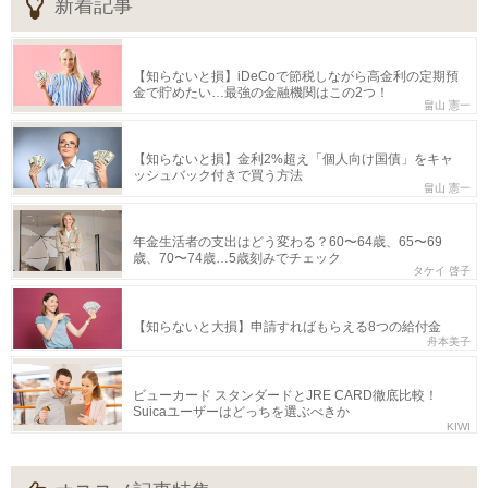
新着記事
【知らないと損】iDeCoで節税しながら高金利の定期預
金で貯めたい…最強の金融機関はこの2つ！
畠山 憲一
【知らないと損】金利2%超え「個人向け国債」をキャ
ッシュバック付きで買う方法
畠山 憲一
年金生活者の支出はどう変わる？60〜64歳、65〜69
歳、70〜74歳…5歳刻みでチェック
タケイ 啓子
【知らないと大損】申請すればもらえる8つの給付金
舟本美子
ビューカード スタンダードとJRE CARD徹底比較！
Suicaユーザーはどっちを選ぶべきか
KIWI