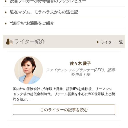
読書ブロガー小野寺理香のブックレビュー
駐在マダム、モラハラ夫からの逃亡記
“逆打ち”お遍路をご紹介
ライター紹介
ライター一覧
佐々木 愛子
ファイナンシャルプランナー(AFP)、証券
外務員Ⅰ種
国内外の保険会社で8年以上営業、証券IFAを経験後、リーマンシ
ョック後の超低金利時代、リテール営業を中心に500世帯以上と契
約を結ぶ。...
このライターの記事を読む