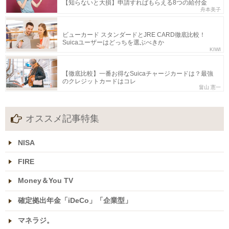
【知らないと大損】申請すればもらえる8つの給付金
舟本美子
ビューカード スタンダードとJRE CARD徹底比較！
Suicaユーザーはどっちを選ぶべきか
KIWI
【徹底比較】一番お得なSuicaチャージカードは？最強
のクレジットカードはコレ
畠山 憲一
オススメ記事特集
NISA
FIRE
Money＆You TV
確定拠出年金「iDeCo」「企業型」
マネラジ。