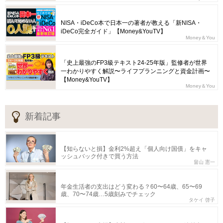
NISA・iDeCo本で日本一の著者が教える「新NISA・
iDeCo完全ガイド」【Money&YouTV】
Money＆You
「史上最強のFP3級テキスト24-25年版」監修者が世界
一わかりやすく解説〜ライフプランニングと資金計画〜
【Money&YouTV】
Money＆You
新着記事
【知らないと損】金利2%超え「個人向け国債」をキャ
ッシュバック付きで買う方法
畠山 憲一
年金生活者の支出はどう変わる？60〜64歳、65〜69
歳、70〜74歳…5歳刻みでチェック
タケイ 啓子