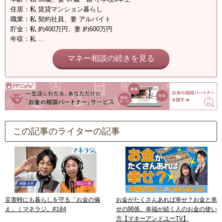
住居：私 賃貸マンション暮らし
職業：私 契約社員、妻 アルバイト
貯金：私 約400万円、妻 約600万円
年収：私 ...
マネー相談の続きを見る
この記事のライターの記事
災害時にも暮らしを守る「お金の備
お金がたくさんあれば幸せ？お金と幸
え」｜マネラジ。#184
せの関係、幸福が続く人のお金の使い
方【マネーアンドユーTV】