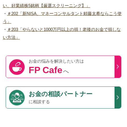
い、好業績株5銘柄【厳選スクリーニング】」
・
＃202「新NISA、マネーコンサルタント頼藤太希ならこう使
う」
・
＃203「やらないと1000万円以上の損！老後のお金で損しな
い方法」
お金の悩みを
解決したい方は
FP Cafe
へ
お金の相談パートナー
に相談する