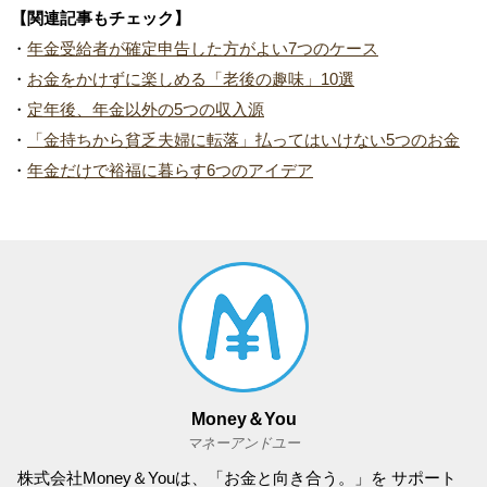
【関連記事もチェック】
・
年金受給者が確定申告した方がよい7つのケース
・
お金をかけずに楽しめる「老後の趣味」10選
・
定年後、年金以外の5つの収入源
・
「金持ちから貧乏夫婦に転落」払ってはいけない5つのお金
・
年金だけで裕福に暮らす6つのアイデア
Money＆You
マネーアンドユー
株式会社Money＆Youは、「お金と向き合う。」を サポート