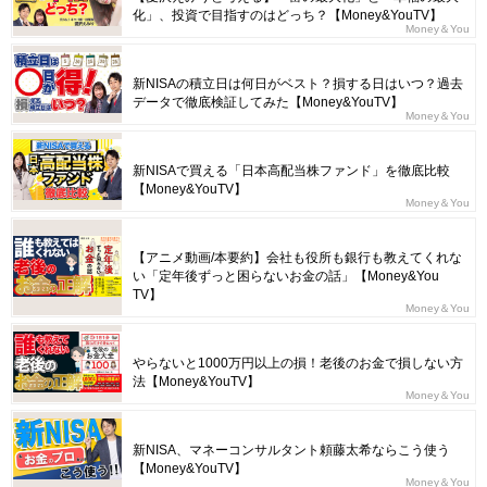
化」、投資で目指すのはどっち？【Money&YouTV】
Money＆You
新NISAの積立日は何日がベスト？損する日はいつ？過去
データで徹底検証してみた【Money&YouTV】
Money＆You
新NISAで買える「日本高配当株ファンド」を徹底比較
【Money&YouTV】
Money＆You
【アニメ動画/本要約】会社も役所も銀行も教えてくれな
い「定年後ずっと困らないお金の話」【Money&You
TV】
Money＆You
やらないと1000万円以上の損！老後のお金で損しない方
法【Money&YouTV】
Money＆You
新NISA、マネーコンサルタント頼藤太希ならこう使う
【Money&YouTV】
Money＆You