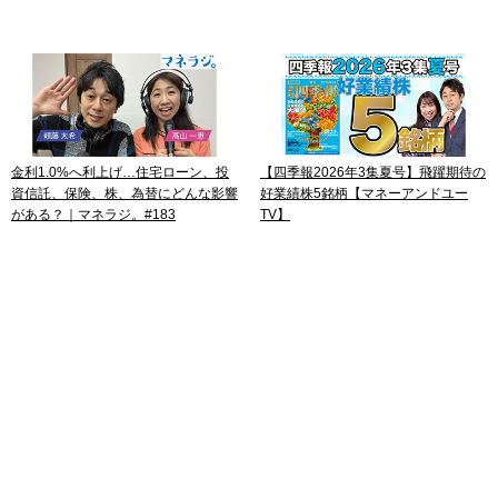
金利1.0%へ利上げ…住宅ローン、投
【四季報2026年3集夏号】飛躍期待の
資信託、保険、株、為替にどんな影響
好業績株5銘柄【マネーアンドユー
がある？｜マネラジ。#183
TV】