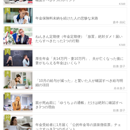
確認すべき3つのポイント
KIWI
5
年金保険料未納を続けた人の悲惨な末路
森本 由紀
6
ねんきん定期便（年金定期便）「放置」絶対ダメ！届い
たらすべきたった1つの行動
KIWI
7
厚生年金「夫14万円・妻10万円」、夫が亡くなった後に
妻がもらえる年金はいくら？
前佛 朋子
8
「10月の給与が減った」と驚いた人が確認すべき給与明
細の項目
舟本美子
9
親が死ぬ前に「ゆうちょの通帳」だけは絶対に確認すべ
き3つの理由
前佛 朋子
10
年金受給者に1月届く「公的年金等の源泉徴収票」チェ
ックすべき3つのポイント