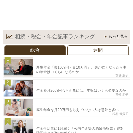
相続・税金・年金記事
ランキング
もっと見る
総合
週間
1
厚生年金「夫16万円・妻10万円」、夫が亡くなったら妻
の年金はいくらになるのか
前佛 朋子
2
年金を月20万円もらえるには、年収はいくら必要なのか
前佛 朋子
3
厚生年金を月20万円もらえていない人は意外と多い
稲村 優貴子
4
年金生活者に1月届く「公的年金等の源泉徴収票」絶対