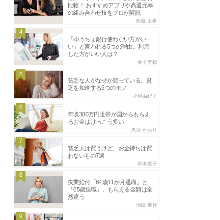
比較！ おすすめアプリや高還元率
の組み合わせ技をプロが解説
頼藤 太希
4
「ゆうちょ銀行使わない方がい
い」と言われる5つの理由。利用
した方がいい人は？
金子圭都
5
貧乏な人がなぜか買っている、貧
乏を加速する5つのモノ
小河由紀子
6
年収300万円世帯が国からもらえ
るお金はけっこう多い
黒須 かおり
7
貧乏人は買うけど、お金持ちは買
わないもの7選
舟本美子
8
失業給付「64歳11か月退職」と
「65歳退職」、もらえる金額は全
然違う
池田 幸代
9