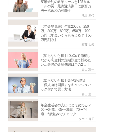
変動金利の５年ルールと125％ル
ールの罠 最終返済期日に数百万
円一括返済の可能性
池田 幸代
【年金早見表】年収200万、250
万、300万…600万、650万、700
万円は年金いくらもらえる？【50
万円刻み】
頼藤 太希
【知らないと損】iDeCoで節税し
ながら高金利の定期預金で貯めた
い…最強の金融機関はこの2つ！
畠山 憲一
【知らないと損】金利2%超え
「個人向け国債」をキャッシュバ
ック付きで買う方法
畠山 憲一
年金生活者の支出はどう変わる？
60〜64歳、65〜69歳、70〜74
歳…5歳刻みでチェック
タケイ 啓子