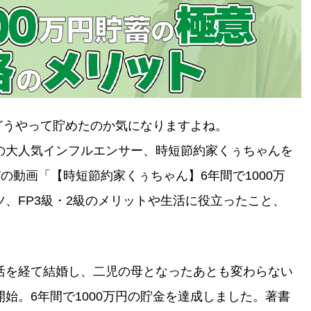
、どうやって貯めたのか気になりますよね。
の大人気インフルエンサー、時短節約家くぅちゃんを
TVの動画「【時短節約家くぅちゃん】6年間で1000万
、FP3級・2級のメリットや生活に役立ったこと、
活を経て結婚し、二児の母となったあとも変わらない
始。6年間で1000万円の貯金を達成しました。著書