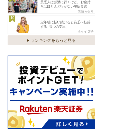
貧乏人は頻繁に行くけど、お金持
ちはほとんど行かない場所５選
黒須 かおり
10
定年後に払い続けると貧乏へ転落
する「5つの支出」
タケイ 啓子
ランキングをもっと見る