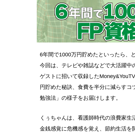
6年間で1000万円貯めたといったら
今回は、テレビや雑誌などで大活躍中
ゲストに招いて収録したMoney&You
円貯めた秘訣、食費を半分に減らすコツ
勉強法」の様子をお届けします。
くぅちゃんは、看護師時代の浪費家生
金銭感覚に危機感を覚え、節約生活を開