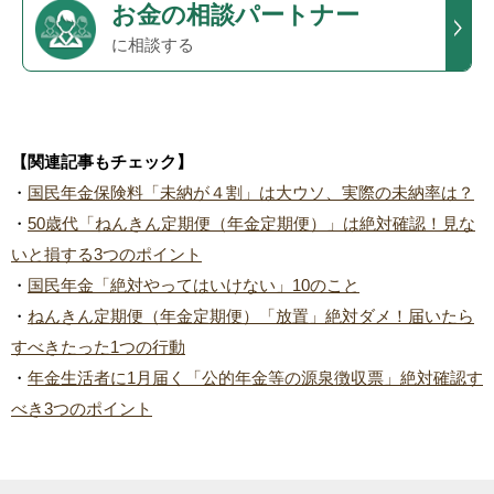
お金の相談パートナー
に相談する
【関連記事もチェック】
・
国民年金保険料「未納が４割」は大ウソ、実際の未納率は？
・
50歳代「ねんきん定期便（年金定期便）」は絶対確認！見な
いと損する3つのポイント
・
国民年金「絶対やってはいけない」10のこと
・
ねんきん定期便（年金定期便）「放置」絶対ダメ！届いたら
すべきたった1つの行動
・
年金生活者に1月届く「公的年金等の源泉徴収票」絶対確認す
べき3つのポイント