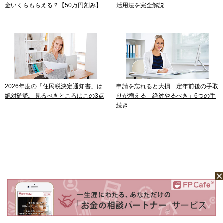
金いくらもらえる？【50万円刻み】
活用法を完全解説
2026年度の「住民税決定通知書」は
申請を忘れると大損…定年前後の手取
絶対確認、見るべきところはこの3点
りが増える「絶対やるべき」6つの手
続き