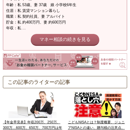
年齢：私 53歳、妻 37歳 娘 小学校6年生
住居：私 賃貸マンション暮らし
職業：私 契約社員、妻 アルバイト
貯金：私 約400万円、妻 約600万円
年収：私 ...
マネー相談の続きを見る
この記事のライターの記事
【年金早見表】年収200万、250万、
こどもNISAとは？制度概要、ジュニ
300万…600万、650万、700万円は年
アNISAとの違い、贈与税の注意点、