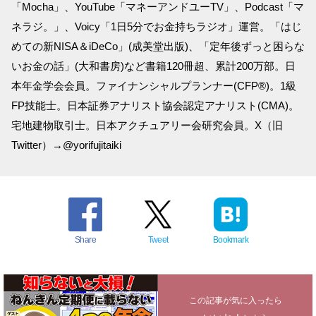
「Mocha」、YouTube「マネーアンドユーTV」、Podcast「マ
ネラジ。」、Voicy「1日5分でお金持ちラジオ」運営。「はじ
めての新NISA＆iDeCo」(成美堂出版)、「定年後ずっと困らな
いお金の話」(大和書房)など書籍120冊超、累計200万部。日
本年金学会会員。ファイナンシャルプランナー(CFP®)。1級
FP技能士。日本証券アナリスト協会認定アナリスト(CMA)。
宅地建物取引士。日本アクチュアリー会研究会員。X（旧
Twitter）→@yorifujitaiki
Share
Tweet
Bookmark
この記事が気に入ったら