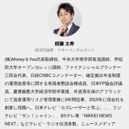
頼藤 太希
経済評論家・マネーコンサルタント
(株)Money＆You代表取締役。中央大学商学部客員講師。早稲
田大学オープンカレッジ講師。ファイナンシャルプランナー
三田会代表。日経CNBCコメンテーター。確定拠出年金制度
の運用改善等に関する有識者懇談会構成員。日本FP協会評議
員。慶應義塾大学経済学部卒業後、外資系生保のアフラック
にて資産運用リスク管理業務に6年間従事。2015年に現会社を
創業し現職へ。日本テレビ「カズレーザーと学ぶ。」、フジ
テレビ「サン！シャイン」、BSテレ東「NIKKEI NEWS
NEXT」などテレビ・ラジオ出演多数。ニュースメディア