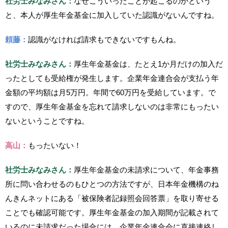
社労士みなみさん：
なぜこういったことが起こるのかという
と、本人が厚生年金基金に加入していた認識がないんですね。
頼藤：
認識がなければ請求もできないですもんね。
社労士みなみさん：
厚生年金基金は、たとえ1か月だけの加入だ
ったとしても受給権が発生します。企業年金連合会が支払う年
金額の平均額は月5万円。年間で60万円を受給しています。で
すので、厚生年金基金を忘れて請求しないのは非常にもったい
ないということですね。
高山：
もったいない！
社労士みなみさん：
厚生年金基金の未請求について、年金事務
所に問い合わせるのもひとつの方法ですが、日本年金機構のね
んきんネットにある「被保険者記録照会回答票」を取り寄せる
ことでも確認可能です。厚生年金基金の加入期間が記載されて
いるのに未請求だった場合には、企業年金連合会に直接連絡し