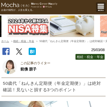
お金の知性が、人生を変える。
ホーム
相続・税金・年金
50歳代「ねんきん定期便（年金定期便）」は絶対確認！
25/03/08
相続・税金・年金
この記事のライター
前佛 朋子
50歳代「ねんきん定期便（年金定期便）」は絶対
確認！見ないと損する3つのポイント