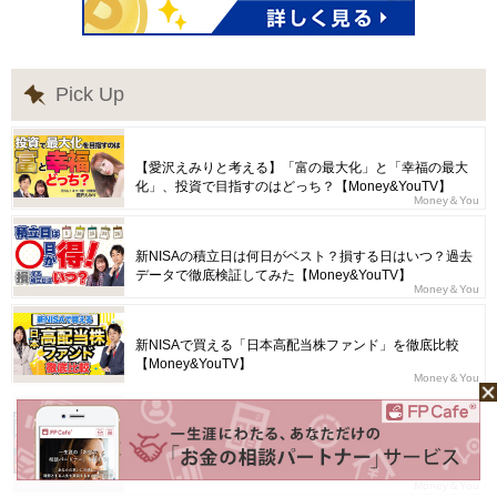
Pick Up
【愛沢えみりと考える】「富の最大化」と「幸福の最大
化」、投資で目指すのはどっち？【Money&YouTV】
Money＆You
新NISAの積立日は何日がベスト？損する日はいつ？過去
データで徹底検証してみた【Money&YouTV】
Money＆You
新NISAで買える「日本高配当株ファンド」を徹底比較
【Money&YouTV】
Money＆You
【アニメ動画/本要約】会社も役所も銀行も教えてくれな
い「定年後ずっと困らないお金の話」【Money&You
TV】
Money＆You