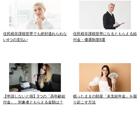
住民税非課税世帯でも絶対逃れられな
住民税非課税世帯になるともらえる給
い4つの支払い
付金・優遇制度8選
【申請しないと損】3つの「高年齢給
眠ったままの財産「未支給年金」を掘
付金」、対象者ともらえる金額は？
り起こす方法