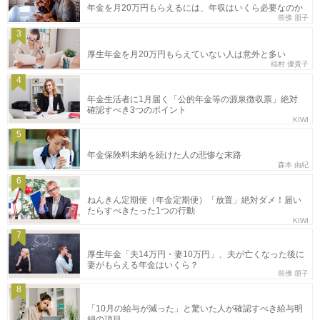
年金を月20万円もらえるには、年収はいくら必要なのか
前佛 朋子
3
厚生年金を月20万円もらえていない人は意外と多い
稲村 優貴子
4
年金生活者に1月届く「公的年金等の源泉徴収票」絶対
確認すべき3つのポイント
KIWI
5
年金保険料未納を続けた人の悲惨な末路
森本 由紀
6
ねんきん定期便（年金定期便）「放置」絶対ダメ！届い
たらすべきたった1つの行動
KIWI
7
厚生年金「夫14万円・妻10万円」、夫が亡くなった後に
妻がもらえる年金はいくら？
前佛 朋子
8
「10月の給与が減った」と驚いた人が確認すべき給与明
細の項目