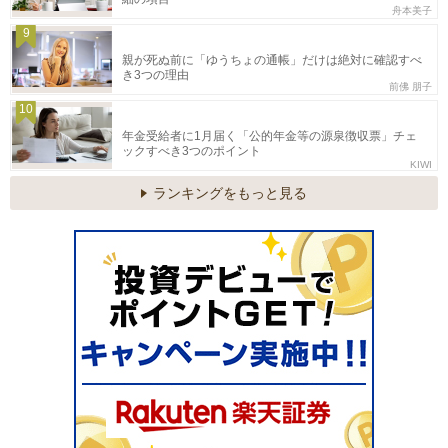
舟本美子
9
親が死ぬ前に「ゆうちょの通帳」だけは絶対に確認すべ
き3つの理由
前佛 朋子
10
年金受給者に1月届く「公的年金等の源泉徴収票」チェ
ックすべき3つのポイント
KIWI
ランキングをもっと見る