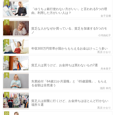
4
「ゆうちょ銀行使わない方がいい」と言われる5つの理
由。利用した方がいい人は？
金子圭都
5
貧乏な人がなぜか買っている、貧乏を加速する5つのモ
ノ
小河由紀子
6
年収300万円世帯が国からもらえるお金はけっこう多い
黒須 かおり
7
貧乏人は買うけど、お金持ちは買わないもの7選
舟本美子
8
失業給付「64歳11か月退職」と「65歳退職」、もらえ
る金額は全然違う
池田 幸代
9
貧乏人は頻繁に行くけど、お金持ちはほとんど行かない
場所５選
黒須 かおり
10