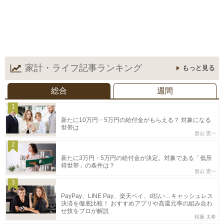
家計・ライフ記事
ランキング
もっと見る
総合
週間
1
新たに10万円・5万円の給付金がもらえる？ 対象になる
世帯は
畠山 憲一
2
新たに3万円・5万円の給付金が決定。対象である「低所
得世帯」の条件は？
畠山 憲一
3
PayPay、LINE Pay、楽天ペイ、d払い…キャッシュレス
決済を徹底比較！ おすすめアプリや高還元率の組み合わ
せ技をプロが解説
頼藤 太希