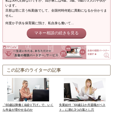
私は30代主婦なのですが、我が家には4歳、3歳、0歳の３人の子供が
います。
旦那は世に言う転勤族でして、全国何時何処に異動になるか分かりま
せん。
何度か子供を保育園に預け、私自身も働いて...
マネー相談の続きを見る
この記事のライターの記事
「60歳以降働く&繰り下げ」で、いく
失業給付「64歳11か月退職がベス
ら年金が増やせるのか
ト」に潜む3つの落とし穴