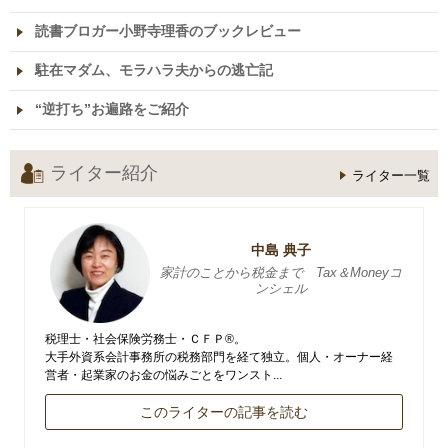
読書ブロガー小野寺理香のブックレビュー
駐在マダム、モラハラ夫からの逃亡記
“逆打ち”お遍路をご紹介
ライター紹介
ライター一覧
中島 典子
家計のことから税金まで Tax＆Moneyコ
ンシェル
税理士・社会保険労務士・ＣＦＰ®。
大手外資系会計事務所の税務部門を経て独立。個人・オーナー経
営者・起業家のお金の悩みごとをワンスト...
このライターの記事を読む