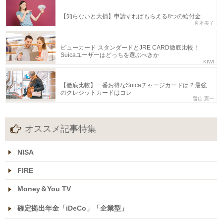
【知らないと大損】申請すればもらえる8つの給付金
舟本美子
ビューカード スタンダードとJRE CARD徹底比較！
Suicaユーザーはどっちを選ぶべきか
KIWI
【徹底比較】一番お得なSuicaチャージカードは？最強
のクレジットカードはコレ
畠山 憲一
オススメ記事特集
NISA
FIRE
Money＆You TV
確定拠出年金「iDeCo」「企業型」