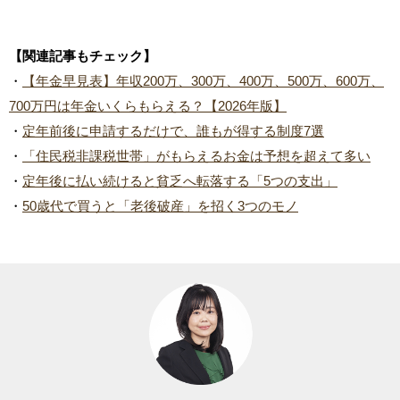
【関連記事もチェック】
・
【年金早見表】年収200万、300万、400万、500万、600万、
700万円は年金いくらもらえる？【2026年版】
・
定年前後に申請するだけで、誰もが得する制度7選
・
「住民税非課税世帯」がもらえるお金は予想を超えて多い
・
定年後に払い続けると貧乏へ転落する「5つの支出」
・
50歳代で買うと「老後破産」を招く3つのモノ