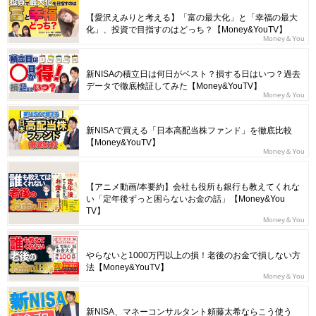
【愛沢えみりと考える】「富の最大化」と「幸福の最大
化」、投資で目指すのはどっち？【Money&YouTV】
Money＆You
新NISAの積立日は何日がベスト？損する日はいつ？過去
データで徹底検証してみた【Money&YouTV】
Money＆You
新NISAで買える「日本高配当株ファンド」を徹底比較
【Money&YouTV】
Money＆You
【アニメ動画/本要約】会社も役所も銀行も教えてくれな
い「定年後ずっと困らないお金の話」【Money&You
TV】
Money＆You
やらないと1000万円以上の損！老後のお金で損しない方
法【Money&YouTV】
Money＆You
新NISA、マネーコンサルタント頼藤太希ならこう使う