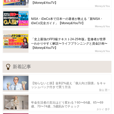
【Money&YouTV】
Money＆You
NISA・iDeCo本で日本一の著者が教える「新NISA・
iDeCo完全ガイド」【Money&YouTV】
Money＆You
「史上最強のFP3級テキスト24-25年版」監修者が世界
一わかりやすく解説〜ライフプランニングと資金計画〜
【Money&YouTV】
Money＆You
新着記事
【知らないと損】金利2%超え「個人向け国債」をキャ
ッシュバック付きで買う方法
畠山 憲一
年金生活者の支出はどう変わる？60〜64歳、65〜69
歳、70〜74歳…5歳刻みでチェック
タケイ 啓子