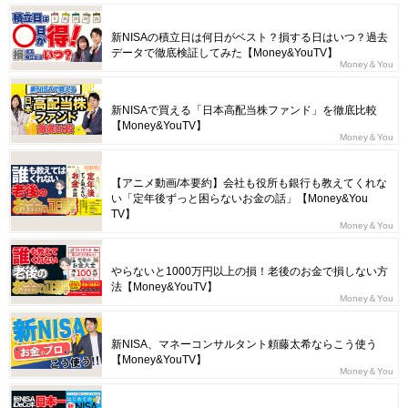
新NISAの積立日は何日がベスト？損する日はいつ？過去
データで徹底検証してみた【Money&YouTV】
Money＆You
新NISAで買える「日本高配当株ファンド」を徹底比較
【Money&YouTV】
Money＆You
【アニメ動画/本要約】会社も役所も銀行も教えてくれな
い「定年後ずっと困らないお金の話」【Money&You
TV】
Money＆You
やらないと1000万円以上の損！老後のお金で損しない方
法【Money&YouTV】
Money＆You
新NISA、マネーコンサルタント頼藤太希ならこう使う
【Money&YouTV】
Money＆You