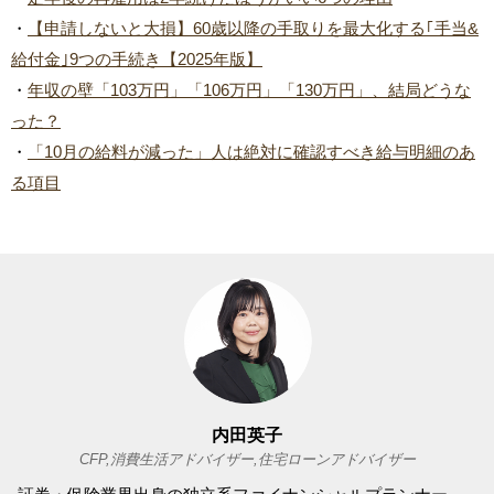
・
【申請しないと大損】60歳以降の手取りを最大化する｢手当&
給付金｣9つの手続き【2025年版】
・
年収の壁「103万円」「106万円」「130万円」、結局どうな
った？
・
「10月の給料が減った」人は絶対に確認すべき給与明細のあ
る項目
内田英子
CFP,消費生活アドバイザー,住宅ローンアドバイザー