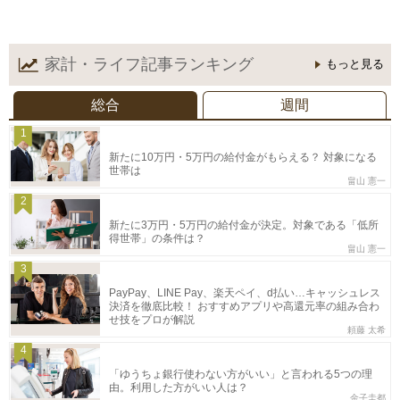
家計・ライフ記事
ランキング
もっと見る
総合
週間
1
新たに10万円・5万円の給付金がもらえる？ 対象になる
世帯は
畠山 憲一
2
新たに3万円・5万円の給付金が決定。対象である「低所
得世帯」の条件は？
畠山 憲一
3
PayPay、LINE Pay、楽天ペイ、d払い…キャッシュレス
決済を徹底比較！ おすすめアプリや高還元率の組み合わ
せ技をプロが解説
頼藤 太希
4
「ゆうちょ銀行使わない方がいい」と言われる5つの理
由。利用した方がいい人は？
金子圭都