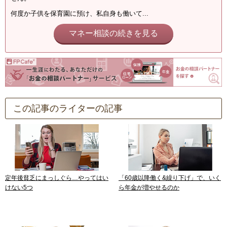
何度か子供を保育園に預け、私自身も働いて...
マネー相談の続きを見る
この記事のライターの記事
定年後貧乏にまっしぐら…やってはい
「60歳以降働く&繰り下げ」で、いく
けない5つ
ら年金が増やせるのか