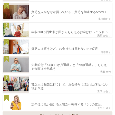
5
貧乏な人がなぜか買っている、貧乏を加速する5つのモ
ノ
小河由紀子
6
年収300万円世帯が国からもらえるお金はけっこう多い
黒須 かおり
7
貧乏人は買うけど、お金持ちは買わないもの7選
舟本美子
8
失業給付「64歳11か月退職」と「65歳退職」、もらえ
る金額は全然違う
池田 幸代
9
貧乏人は頻繁に行くけど、お金持ちはほとんど行かない
場所５選
黒須 かおり
10
定年後に払い続けると貧乏へ転落する「5つの支出」
タケイ 啓子