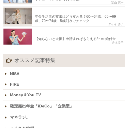
畠山 憲一
年金生活者の支出はどう変わる？60〜64歳、65〜69
歳、70〜74歳…5歳刻みでチェック
タケイ 啓子
【知らないと大損】申請すればもらえる8つの給付金
舟本美子
オススメ記事特集
NISA
FIRE
Money＆You TV
確定拠出年金「iDeCo」「企業型」
マネラジ。