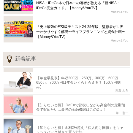
NISA・iDeCo本で日本一の著者が教える「新NISA・
iDeCo完全ガイド」【Money&YouTV】
Money＆You
「史上最強のFP3級テキスト24-25年版」監修者が世界
一わかりやすく解説〜ライフプランニングと資金計画〜
【Money&YouTV】
Money＆You
新着記事
【年金早見表】年収200万、250万、300万…600万、
650万、700万円は年金いくらもらえる？【50万円刻
み】
頼藤 太希
【知らないと損】iDeCoで節税しながら高金利の定期預
金で貯めたい…最強の金融機関はこの2つ！
畠山 憲一
【知らないと損】金利2%超え「個人向け国債」をキャ
ッシュバック付きで買う方法