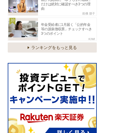
だけは絶対に確認すべき3つの理
由
前佛 朋子
10
年金受給者に1月届く「公的年金
等の源泉徴収票」チェックすべき
3つのポイント
KIWI
ランキングをもっと見る