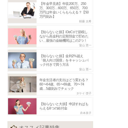
【年金早見表】年収200万、250
万、300万…600万、650万、700
万円は年金いくらもらえる？【50
万円刻み】
頼藤 太希
【知らないと損】iDeCoで節税し
ながら高金利の定期預金で貯めた
い…最強の金融機関はこの2つ！
畠山 憲一
【知らないと損】金利2%超え
「個人向け国債」をキャッシュバ
ック付きで買う方法
畠山 憲一
年金生活者の支出はどう変わる？
60〜64歳、65〜69歳、70〜74
歳…5歳刻みでチェック
タケイ 啓子
【知らないと大損】申請すればも
らえる8つの給付金
舟本美子
オススメ記事特集