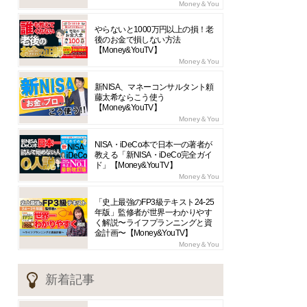
Money＆You
やらないと1000万円以上の損！老
後のお金で損しない方法
【Money&YouTV】
Money＆You
新NISA、マネーコンサルタント頼
藤太希ならこう使う
【Money&YouTV】
Money＆You
NISA・iDeCo本で日本一の著者が
教える「新NISA・iDeCo完全ガイ
ド」【Money&YouTV】
Money＆You
「史上最強のFP3級テキスト24-25
年版」監修者が世界一わかりやす
く解説〜ライフプランニングと資
金計画〜【Money&YouTV】
Money＆You
新着記事