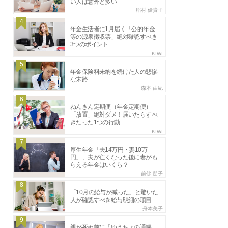
い人は意外と多い
稲村 優貴子
4
年金生活者に1月届く「公的年金
等の源泉徴収票」絶対確認すべき
3つのポイント
KIWI
5
年金保険料未納を続けた人の悲惨
な末路
森本 由紀
6
ねんきん定期便（年金定期便）
「放置」絶対ダメ！届いたらすべ
きたった1つの行動
KIWI
7
厚生年金「夫14万円・妻10万
円」、夫が亡くなった後に妻がも
らえる年金はいくら？
前佛 朋子
8
「10月の給与が減った」と驚いた
人が確認すべき給与明細の項目
舟本美子
9
親が死ぬ前に「ゆうちょの通帳」