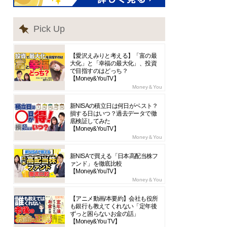
Pick Up
【愛沢えみりと考える】「富の最
大化」と「幸福の最大化」、投資
で目指すのはどっち？
【Money&YouTV】
Money＆You
新NISAの積立日は何日がベスト？
損する日はいつ？過去データで徹
底検証してみた
【Money&YouTV】
Money＆You
新NISAで買える「日本高配当株フ
ァンド」を徹底比較
【Money&YouTV】
Money＆You
【アニメ動画/本要約】会社も役所
も銀行も教えてくれない「定年後
ずっと困らないお金の話」
【Money&You TV】