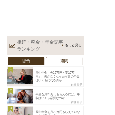
相続・税金・年金記事
もっと見る
ランキング
総合
週間
1
厚生年金「夫16万円・妻10万
円」、夫が亡くなったら妻の年金
はいくらになるのか
前佛 朋子
2
年金を月20万円もらえるには、年
収はいくら必要なのか
前佛 朋子
3
厚生年金を月20万円もらえていな