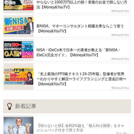
やらないと1000万円以上の損！老後のお金で損しない方
法【Money&YouTV】
Money＆You
新NISA、マネーコンサルタント頼藤太希ならこう使う
【Money&YouTV】
Money＆You
NISA・iDeCo本で日本一の著者が教える「新NISA・
iDeCo完全ガイド」【Money&YouTV】
Money＆You
「史上最強のFP3級テキスト24-25年版」監修者が世界
一わかりやすく解説〜ライフプランニングと資金計画〜
【Money&YouTV】
Money＆You
新着記事
【知らないと損】金利2%超え「個人向け国債」をキャ
ッシュバック付きで買う方法
畠山 憲一