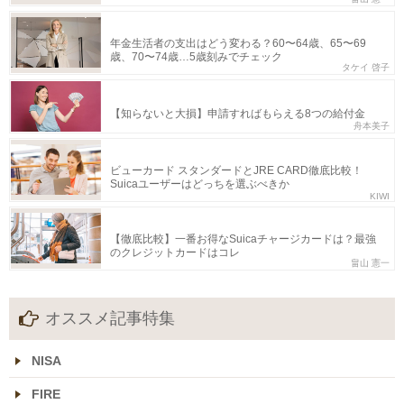
年金生活者の支出はどう変わる？60〜64歳、65〜69
歳、70〜74歳…5歳刻みでチェック
タケイ 啓子
【知らないと大損】申請すればもらえる8つの給付金
舟本美子
ビューカード スタンダードとJRE CARD徹底比較！
Suicaユーザーはどっちを選ぶべきか
KIWI
【徹底比較】一番お得なSuicaチャージカードは？最強
のクレジットカードはコレ
畠山 憲一
オススメ記事特集
NISA
FIRE