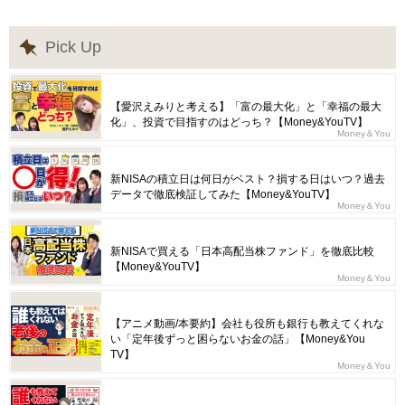
Pick Up
【愛沢えみりと考える】「富の最大化」と「幸福の最大
化」、投資で目指すのはどっち？【Money&YouTV】
Money＆You
新NISAの積立日は何日がベスト？損する日はいつ？過去
データで徹底検証してみた【Money&YouTV】
Money＆You
新NISAで買える「日本高配当株ファンド」を徹底比較
【Money&YouTV】
Money＆You
【アニメ動画/本要約】会社も役所も銀行も教えてくれな
い「定年後ずっと困らないお金の話」【Money&You
TV】
Money＆You