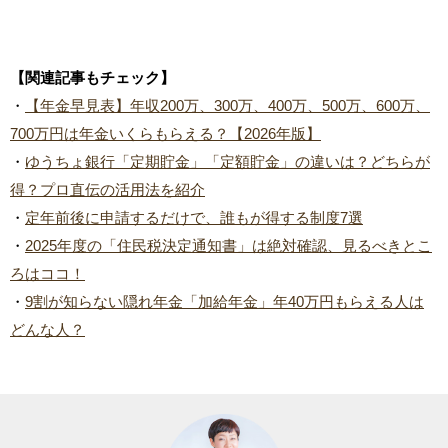
【関連記事もチェック】
・
【年金早見表】年収200万、300万、400万、500万、600万、
700万円は年金いくらもらえる？【2026年版】
・
ゆうちょ銀行「定期貯金」「定額貯金」の違いは？どちらが
得？プロ直伝の活用法を紹介
・
定年前後に申請するだけで、誰もが得する制度7選
・
2025年度の「住民税決定通知書」は絶対確認、見るべきとこ
ろはココ！
・
9割が知らない隠れ年金「加給年金」年40万円もらえる人は
どんな人？