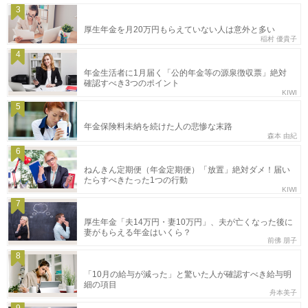
3
厚生年金を月20万円もらえていない人は意外と多い
稲村 優貴子
4
年金生活者に1月届く「公的年金等の源泉徴収票」絶対
確認すべき3つのポイント
KIWI
5
年金保険料未納を続けた人の悲惨な末路
森本 由紀
6
ねんきん定期便（年金定期便）「放置」絶対ダメ！届い
たらすべきたった1つの行動
KIWI
7
厚生年金「夫14万円・妻10万円」、夫が亡くなった後に
妻がもらえる年金はいくら？
前佛 朋子
8
「10月の給与が減った」と驚いた人が確認すべき給与明
細の項目
舟本美子
9