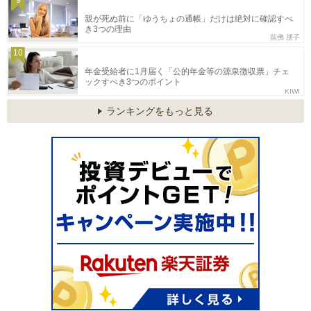
親が死ぬ前に「ゆうちょの通帳」だけは絶対に確認すべ
き3つの理由
前佛 朋子
10
年金受給者に1月届く「公的年金等の源泉徴収票」チェ
ックすべき3つのポイント
KIWI
ランキングをもっと見る