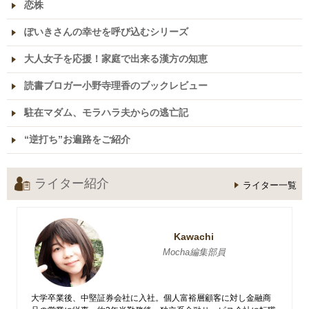
恋株
ぽいきさんの幸せを呼び込むシリーズ
大人女子を応援！家庭で出来る漢方の知恵
読書ブロガー小野寺理香のブックレビュー
駐在マダム、モラハラ夫からの逃亡記
“逆打ち”お遍路をご紹介
ライター紹介
ライター一覧
Kawachi
Mocha編集部員
大学卒業後、中堅証券会社に入社。個人富裕層顧客に対し金融商