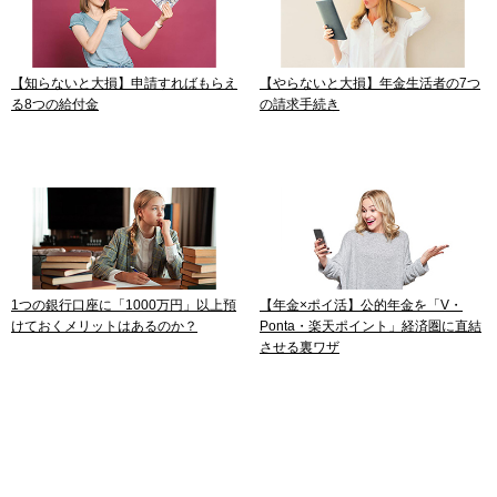
【知らないと大損】申請すればもらえ
【やらないと大損】年金生活者の7つ
る8つの給付金
の請求手続き
1つの銀行口座に「1000万円」以上預
【年金×ポイ活】公的年金を「V・
けておくメリットはあるのか？
Ponta・楽天ポイント」経済圏に直結
させる裏ワザ