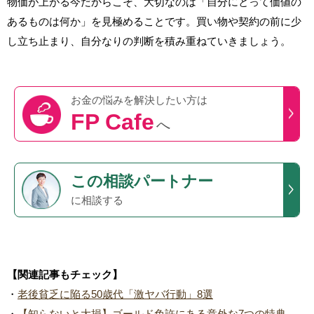
物価が上がる今だからこそ、大切なのは「自分にとって価値の
あるものは何か」を見極めることです。買い物や契約の前に少
し立ち止まり、自分なりの判断を積み重ねていきましょう。
お金の悩みを
解決したい方は
FP Cafe
へ
この
相談パートナー
に相談する
【関連記事もチェック】
・
老後貧乏に陥る50歳代「激ヤバ行動」8選
・
【知らないと大損】ゴールド免許にある意外な7つの特典