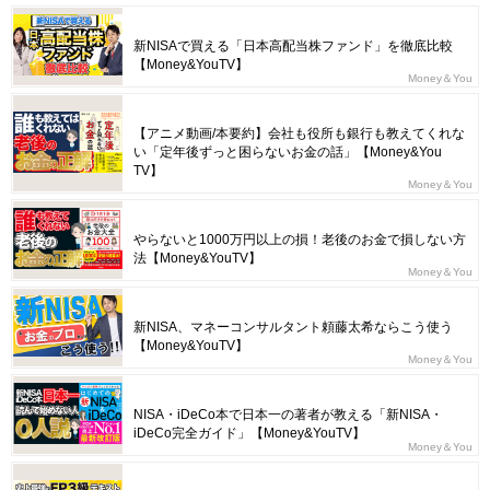
新NISAで買える「日本高配当株ファンド」を徹底比較
【Money&YouTV】
Money＆You
【アニメ動画/本要約】会社も役所も銀行も教えてくれな
い「定年後ずっと困らないお金の話」【Money&You
TV】
Money＆You
やらないと1000万円以上の損！老後のお金で損しない方
法【Money&YouTV】
Money＆You
新NISA、マネーコンサルタント頼藤太希ならこう使う
【Money&YouTV】
Money＆You
NISA・iDeCo本で日本一の著者が教える「新NISA・
iDeCo完全ガイド」【Money&YouTV】
Money＆You