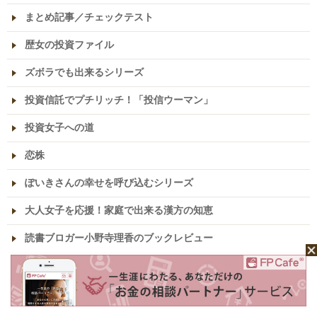
まとめ記事／チェックテスト
歴女の投資ファイル
ズボラでも出来るシリーズ
投資信託でプチリッチ！「投信ウーマン」
投資女子への道
恋株
ぽいきさんの幸せを呼び込むシリーズ
大人女子を応援！家庭で出来る漢方の知恵
読書ブロガー小野寺理香のブックレビュー
駐在マダム、モラハラ夫からの逃亡記
“逆打ち”お遍路をご紹介