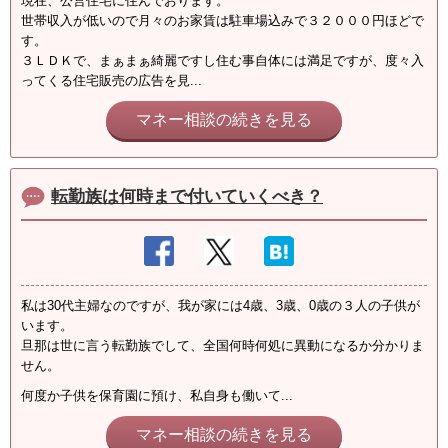
現在、公営住宅に住んでおります。
世帯収入が低いので月々のお家賃は駐車場込みで３２０００円ほどで
す。
３ＬＤＫで、まぁまぁ綺麗ですし住む事自体には満足ですが、度々入
ってくる住宅販売の広告を見...
マネー相談の続きを見る
転勤族は何時まで付いていくべき？
私は30代主婦なのですが、我が家には4歳、3歳、0歳の３人の子供が
います。
旦那は世に言う転勤族でして、全国何時何処に異動になるか分かりま
せん。
何度か子供を保育園に預け、私自身も働いて...
マネー相談の続きを見る