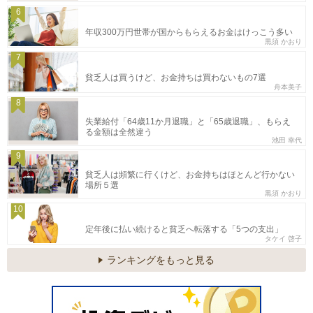
6
年収300万円世帯が国からもらえるお金はけっこう多い
黒須 かおり
7
貧乏人は買うけど、お金持ちは買わないもの7選
舟本美子
8
失業給付「64歳11か月退職」と「65歳退職」、もらえ
る金額は全然違う
池田 幸代
9
貧乏人は頻繁に行くけど、お金持ちはほとんど行かない
場所５選
黒須 かおり
10
定年後に払い続けると貧乏へ転落する「5つの支出」
タケイ 啓子
ランキングをもっと見る