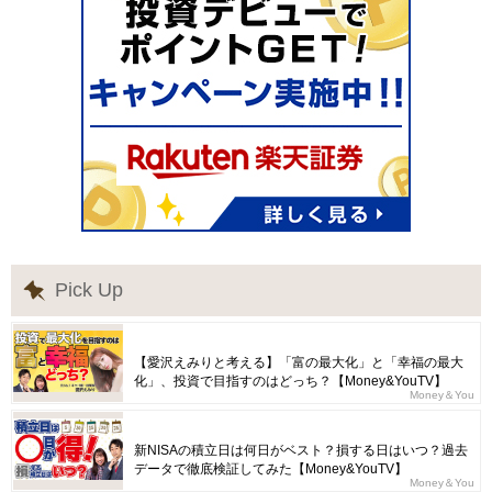
Pick Up
【愛沢えみりと考える】「富の最大化」と「幸福の最大
化」、投資で目指すのはどっち？【Money&YouTV】
Money＆You
新NISAの積立日は何日がベスト？損する日はいつ？過去
データで徹底検証してみた【Money&YouTV】
Money＆You