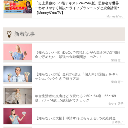
「史上最強のFP3級テキスト24-25年版」監修者が世界
一わかりやすく解説〜ライフプランニングと資金計画〜
【Money&YouTV】
Money＆You
新着記事
【知らないと損】iDeCoで節税しながら高金利の定期預
金で貯めたい…最強の金融機関はこの2つ！
畠山 憲一
【知らないと損】金利2%超え「個人向け国債」をキャ
ッシュバック付きで買う方法
畠山 憲一
年金生活者の支出はどう変わる？60〜64歳、65〜69
歳、70〜74歳…5歳刻みでチェック
タケイ 啓子
【知らないと大損】申請すればもらえる8つの給付金
舟本美子