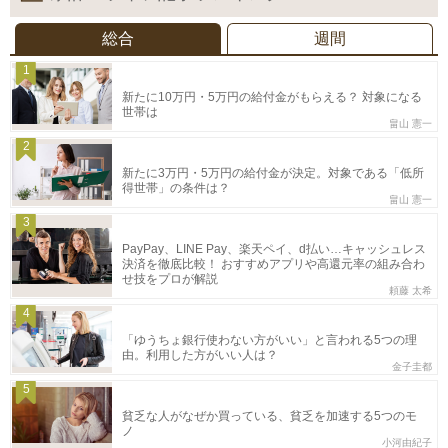
総合
週間
1
新たに10万円・5万円の給付金がもらえる？ 対象になる
世帯は
畠山 憲一
2
新たに3万円・5万円の給付金が決定。対象である「低所
得世帯」の条件は？
畠山 憲一
3
PayPay、LINE Pay、楽天ペイ、d払い…キャッシュレス
決済を徹底比較！ おすすめアプリや高還元率の組み合わ
せ技をプロが解説
頼藤 太希
4
「ゆうちょ銀行使わない方がいい」と言われる5つの理
由。利用した方がいい人は？
金子圭都
5
貧乏な人がなぜか買っている、貧乏を加速する5つのモ
ノ
小河由紀子