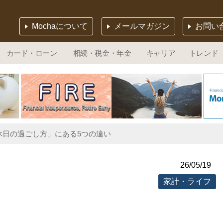
Mochaについて
メールマガジン
お問い
カード・ローン
相続・税金・年金
キャリア
トレンド
休日の過ごし方」にある5つの違い
26/05/19
家計・ライフ