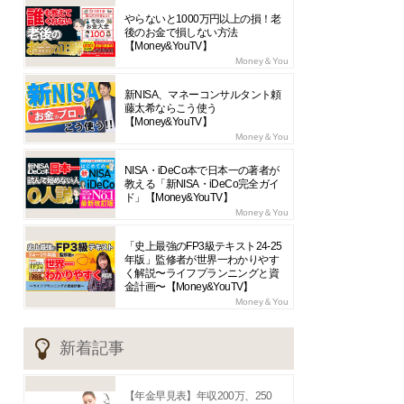
やらないと1000万円以上の損！老
後のお金で損しない方法
【Money&YouTV】
Money＆You
新NISA、マネーコンサルタント頼
藤太希ならこう使う
【Money&YouTV】
Money＆You
NISA・iDeCo本で日本一の著者が
教える「新NISA・iDeCo完全ガイ
ド」【Money&YouTV】
Money＆You
「史上最強のFP3級テキスト24-25
年版」監修者が世界一わかりやす
く解説〜ライフプランニングと資
金計画〜【Money&YouTV】
Money＆You
新着記事
【年金早見表】年収200万、250