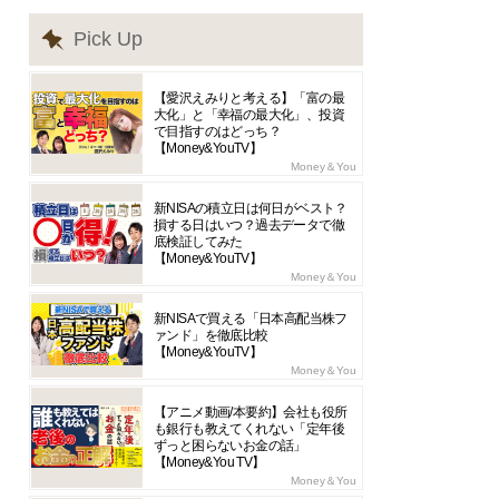
Pick Up
【愛沢えみりと考える】「富の最
大化」と「幸福の最大化」、投資
で目指すのはどっち？
【Money&YouTV】
Money＆You
新NISAの積立日は何日がベスト？
損する日はいつ？過去データで徹
底検証してみた
【Money&YouTV】
Money＆You
新NISAで買える「日本高配当株フ
ァンド」を徹底比較
【Money&YouTV】
Money＆You
【アニメ動画/本要約】会社も役所
も銀行も教えてくれない「定年後
ずっと困らないお金の話」
【Money&You TV】
Money＆You