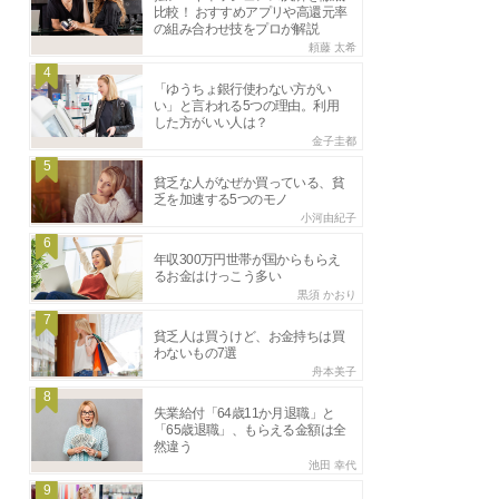
比較！ おすすめアプリや高還元率
の組み合わせ技をプロが解説
頼藤 太希
4
「ゆうちょ銀行使わない方がい
い」と言われる5つの理由。利用
した方がいい人は？
金子圭都
5
貧乏な人がなぜか買っている、貧
乏を加速する5つのモノ
小河由紀子
6
年収300万円世帯が国からもらえ
るお金はけっこう多い
黒須 かおり
7
貧乏人は買うけど、お金持ちは買
わないもの7選
舟本美子
8
失業給付「64歳11か月退職」と
「65歳退職」、もらえる金額は全
然違う
池田 幸代
9