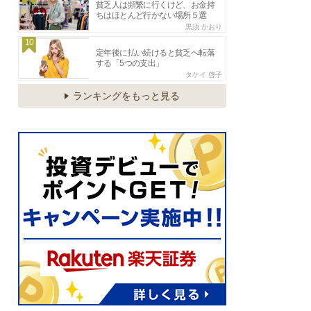
貧乏人は頻繁に行くけど、お金持
ちはほとんど行かない場所５選
黒須 かおり
10
定年後に払い続けると貧乏へ転落
する「5つの支出」
タケイ 啓子
ランキングをもっと見る