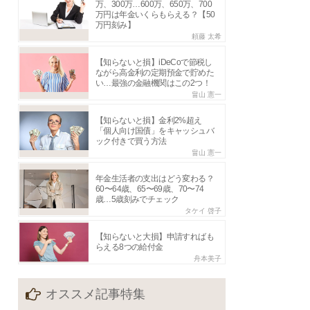
万、300万…600万、650万、700
万円は年金いくらもらえる？【50
万円刻み】
頼藤 太希
【知らないと損】iDeCoで節税し
ながら高金利の定期預金で貯めた
い…最強の金融機関はこの2つ！
畠山 憲一
【知らないと損】金利2%超え
「個人向け国債」をキャッシュバ
ック付きで買う方法
畠山 憲一
年金生活者の支出はどう変わる？
60〜64歳、65〜69歳、70〜74
歳…5歳刻みでチェック
タケイ 啓子
【知らないと大損】申請すればも
らえる8つの給付金
舟本美子
オススメ記事特集