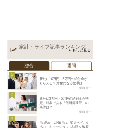
家計・ライフ記事
ランキング
もっと見る
総合
週間
1
新たに10万円・5万円の給付金が
もらえる？ 対象になる世帯は
畠山 憲一
2
新たに3万円・5万円の給付金が決
定。対象である「低所得世帯」の
条件は？
畠山 憲一
3
PayPay、LINE Pay、楽天ペイ、d
払い…キャッシュレス決済を徹底