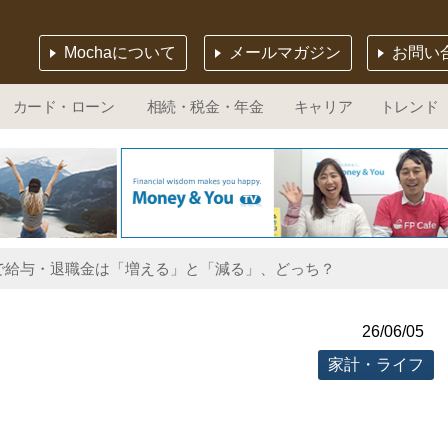
Mochaについて
メールマガジン
お問い
カード・ローン
相続・税金・年金
キャリア
トレンド
で給与・退職金は「増える」と「減る」、どっち？
26/06/05
家計・ライフ