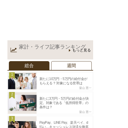
家計・ライフ記事
ランキング
もっと見る
総合
週間
1
新たに10万円・5万円の給付金が
もらえる？ 対象になる世帯は
畠山 憲一
2
新たに3万円・5万円の給付金が決
定。対象である「低所得世帯」の
条件は？
畠山 憲一
3
PayPay、LINE Pay、楽天ペイ、d
払い…キャッシュレス決済を徹底