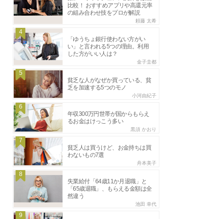
比較！ おすすめアプリや高還元率
の組み合わせ技をプロが解説
頼藤 太希
4
「ゆうちょ銀行使わない方がい
い」と言われる5つの理由。利用
した方がいい人は？
金子圭都
5
貧乏な人がなぜか買っている、貧
乏を加速する5つのモノ
小河由紀子
6
年収300万円世帯が国からもらえ
るお金はけっこう多い
黒須 かおり
7
貧乏人は買うけど、お金持ちは買
わないもの7選
舟本美子
8
失業給付「64歳11か月退職」と
「65歳退職」、もらえる金額は全
然違う
池田 幸代
9