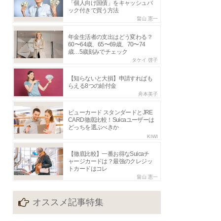
「個人向け国債」をキャッシュバ
ック付きで買う方法
畠山 憲一
年金生活者の支出はどう変わる？
60〜64歳、65〜69歳、70〜74
歳…5歳刻みでチェック
タケイ 啓子
【知らないと大損】申請すればも
らえる8つの給付金
舟本美子
ビューカード スタンダードとJRE
CARD徹底比較！Suicaユーザーは
どっちを選ぶべきか
KIWI
【徹底比較】一番お得なSuicaチ
ャージカードは？最強のクレジッ
トカードはコレ
畠山 憲一
オススメ記事特集