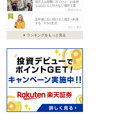
貧乏人は頻繁に行くけど、お金持
ちはほとんど行かない場所５選
黒須 かおり
10
定年後に払い続けると貧乏へ転落
する「5つの支出」
タケイ 啓子
ランキングをもっと見る