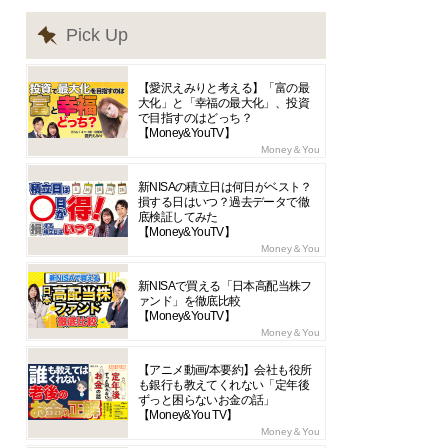
Pick Up
【愛沢えみりと考える】「富の最
大化」と「幸福の最大化」、投資
で目指すのはどっち？
【Money&YouTV】
Money＆You
新NISAの積立日は何日がベスト？
損する日はいつ？過去データで徹
底検証してみた
【Money&YouTV】
Money＆You
新NISAで買える「日本高配当株フ
ァンド」を徹底比較
【Money&YouTV】
Money＆You
【アニメ動画/本要約】会社も役所
も銀行も教えてくれない「定年後
ずっと困らないお金の話」
【Money&You TV】
Money＆You