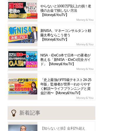
やらないと1000万円以上の損！老
後のお金で損しない方法
【Money&YouTV】
Money＆You
新NISA、マネーコンサルタント頼
藤太希ならこう使う
【Money&YouTV】
Money＆You
NISA・iDeCo本で日本一の著者が
教える「新NISA・iDeCo完全ガイ
ド」【Money&YouTV】
Money＆You
「史上最強のFP3級テキスト24-25
年版」監修者が世界一わかりやす
く解説〜ライフプランニングと資
金計画〜【Money&YouTV】
Money＆You
新着記事
【知らないと損】金利2%超え