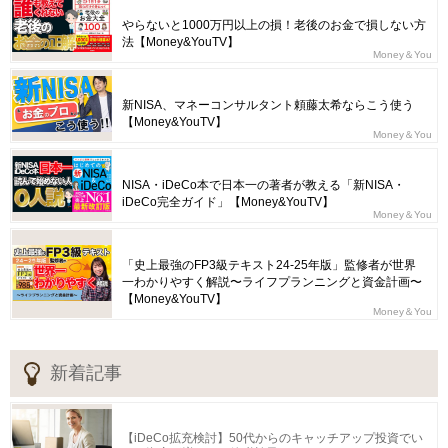
やらないと1000万円以上の損！老後のお金で損しない方
法【Money&YouTV】
Money＆You
新NISA、マネーコンサルタント頼藤太希ならこう使う
【Money&YouTV】
Money＆You
NISA・iDeCo本で日本一の著者が教える「新NISA・
iDeCo完全ガイド」【Money&YouTV】
Money＆You
「史上最強のFP3級テキスト24-25年版」監修者が世界
一わかりやすく解説〜ライフプランニングと資金計画〜
【Money&YouTV】
Money＆You
新着記事
【iDeCo拡充検討】50代からのキャッチアップ投資でい