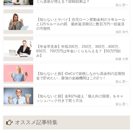
くら資産が増える？節税効果は？
畠山 憲一
【知らないとヤバイ】住宅ローン変動金利の５年ルール
と125％ルールの罠 最終返済期日に数百万円一括返済
の可能性
池田 幸代
【年金早見表】年収200万、250万、300万…600万、
650万、700万円は年金いくらもらえる？【50万円刻
み】
頼藤 太希
【知らないと損】iDeCoで節税しながら高金利の定期預
金で貯めたい…最強の金融機関はこの2つ！
畠山 憲一
【知らないと損】金利2%超え「個人向け国債」をキャ
ッシュバック付きで買う方法
畠山 憲一
オススメ記事特集