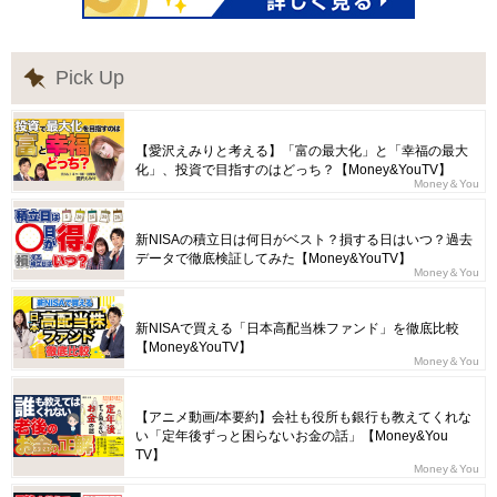
Pick Up
【愛沢えみりと考える】「富の最大化」と「幸福の最大
化」、投資で目指すのはどっち？【Money&YouTV】
Money＆You
新NISAの積立日は何日がベスト？損する日はいつ？過去
データで徹底検証してみた【Money&YouTV】
Money＆You
新NISAで買える「日本高配当株ファンド」を徹底比較
【Money&YouTV】
Money＆You
【アニメ動画/本要約】会社も役所も銀行も教えてくれな
い「定年後ずっと困らないお金の話」【Money&You
TV】
Money＆You