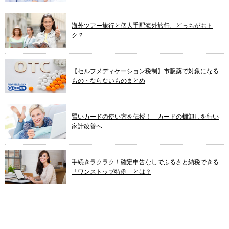
海外ツアー旅行と個人手配海外旅行、どっちがおト
ク？
【セルフメディケーション税制】市販薬で対象になる
もの・ならないものまとめ
賢いカードの使い方を伝授！ カードの棚卸しを行い
家計改善へ
手続きラクラク！確定申告なしでふるさと納税できる
「ワンストップ特例」とは？