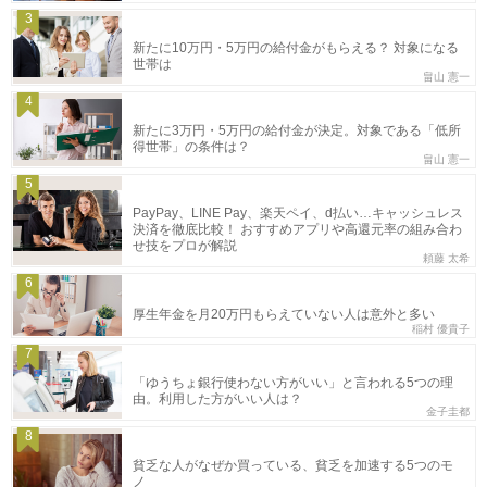
3
新たに10万円・5万円の給付金がもらえる？ 対象になる
世帯は
畠山 憲一
4
新たに3万円・5万円の給付金が決定。対象である「低所
得世帯」の条件は？
畠山 憲一
5
PayPay、LINE Pay、楽天ペイ、d払い…キャッシュレス
決済を徹底比較！ おすすめアプリや高還元率の組み合わ
せ技をプロが解説
頼藤 太希
6
厚生年金を月20万円もらえていない人は意外と多い
稲村 優貴子
7
「ゆうちょ銀行使わない方がいい」と言われる5つの理
由。利用した方がいい人は？
金子圭都
8
貧乏な人がなぜか買っている、貧乏を加速する5つのモ
ノ