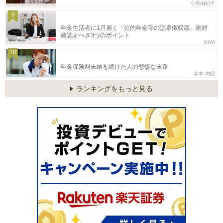
小河由紀子
9
年金生活者に1月届く「公的年金等の源泉徴収票」絶対
確認すべき3つのポイント
KIWI
10
年金保険料未納を続けた人の悲惨な末路
森本 由紀
ランキングをもっと見る