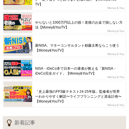
TV】
Money＆You
やらないと1000万円以上の損！老後のお金で損しない方
法【Money&YouTV】
Money＆You
新NISA、マネーコンサルタント頼藤太希ならこう使う
【Money&YouTV】
Money＆You
NISA・iDeCo本で日本一の著者が教える「新NISA・
iDeCo完全ガイド」【Money&YouTV】
Money＆You
「史上最強のFP3級テキスト24-25年版」監修者が世界
一わかりやすく解説〜ライフプランニングと資金計画〜
【Money&YouTV】
Money＆You
新着記事