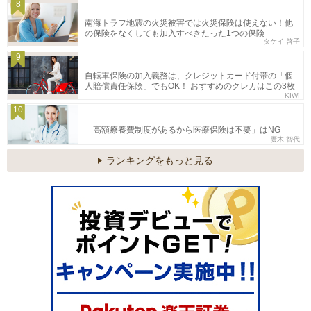
8
南海トラフ地震の火災被害では火災保険は使えない！他
の保険をなくしても加入すべきたった1つの保険
タケイ 啓子
9
自転車保険の加入義務は、クレジットカード付帯の「個
人賠償責任保険」でもOK！ おすすめのクレカはこの3枚
KIWI
10
「高額療養費制度があるから医療保険は不要」はNG
廣木 智代
ランキングをもっと見る