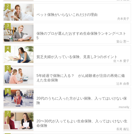
2
ペット保険がいらないこれだけの理由
舟本美子
3
保険のプロが選んだおすすめ生命保険ランキングベスト
5
畠山 憲一
4
貧乏夫婦が入っている保険、見直し3つのポイント
佐々木 愛子
5
5年経過で保険に入る？ がん経験者が注目の再発に備
えた生命保険
辻本 由香
6
20代のうちに入った方がよい保険、入ってはいけない保
険
moneliy
7
20〜30代が入ってもよい生命保険、入ってはいけない生
命保険
長尾 義弘