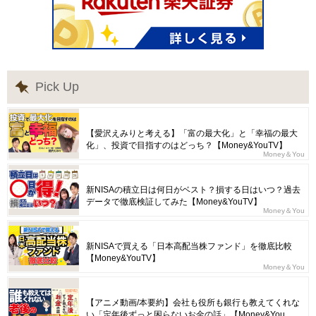
Pick Up
【愛沢えみりと考える】「富の最大化」と「幸福の最大
化」、投資で目指すのはどっち？【Money&YouTV】
Money＆You
新NISAの積立日は何日がベスト？損する日はいつ？過去
データで徹底検証してみた【Money&YouTV】
Money＆You
新NISAで買える「日本高配当株ファンド」を徹底比較
【Money&YouTV】
Money＆You
【アニメ動画/本要約】会社も役所も銀行も教えてくれな
い「定年後ずっと困らないお金の話」【Money&You