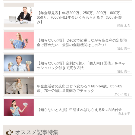
【年金早見表】年収200万、250万、300万…600万、
650万、700万円は年金いくらもらえる？【50万円刻
み】
頼藤 太希
【知らないと損】iDeCoで節税しながら高金利の定期預
金で貯めたい…最強の金融機関はこの2つ！
畠山 憲一
【知らないと損】金利2%超え「個人向け国債」をキャ
ッシュバック付きで買う方法
畠山 憲一
年金生活者の支出はどう変わる？60〜64歳、65〜69
歳、70〜74歳…5歳刻みでチェック
タケイ 啓子
【知らないと大損】申請すればもらえる8つの給付金
舟本美子
オススメ記事特集