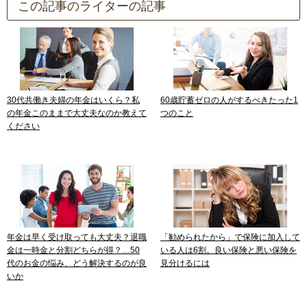
この記事のライターの記事
30代共働き夫婦の年金はいくら？私
60歳貯蓄ゼロの人がするべきたった1
の年金このままで大丈夫なのか教えて
つのこと
ください
年金は早く受け取っても大丈夫？退職
「勧められたから」で保険に加入して
金は一時金と分割どちらが得？…50
いる人は6割。良い保険と悪い保険を
代のお金の悩み、どう解決するのが良
見分けるには
いか