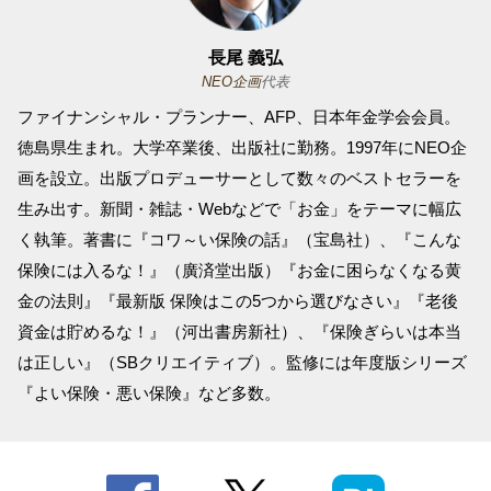
長尾 義弘
NEO企画
代表
ファイナンシャル・プランナー、AFP、日本年金学会会員。
徳島県生まれ。大学卒業後、出版社に勤務。1997年にNEO企
画を設立。出版プロデューサーとして数々のベストセラーを
生み出す。新聞・雑誌・Webなどで「お金」をテーマに幅広
く執筆。著書に『コワ～い保険の話』（宝島社）、『こんな
保険には入るな！』（廣済堂出版）『お金に困らなくなる黄
金の法則』『最新版 保険はこの5つから選びなさい』『老後
資金は貯めるな！』（河出書房新社）、『保険ぎらいは本当
は正しい』（SBクリエイティブ）。監修には年度版シリーズ
『よい保険・悪い保険』など多数。