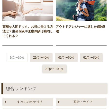
高額な人間ドック。お得に受ける方
アウトドアレジャーに適した保険5
法は？生命保険や医療保険は補助し
選
てくれる？
1位〜20位
21位〜40位
41位〜60位
61位〜80位
81位〜100位
総合ランキング
すべてのカテゴリ
家計・ライフ