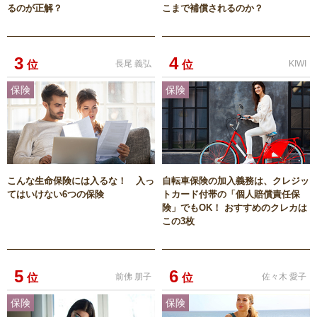
るのが正解？
こまで補償されるのか？
3
4
位
長尾 義弘
位
KIWI
保険
保険
こんな生命保険には入るな！ 入っ
自転車保険の加入義務は、クレジッ
てはいけない6つの保険
トカード付帯の「個人賠償責任保
険」でもOK！ おすすめのクレカは
この3枚
5
6
位
前佛 朋子
位
佐々木 愛子
保険
保険