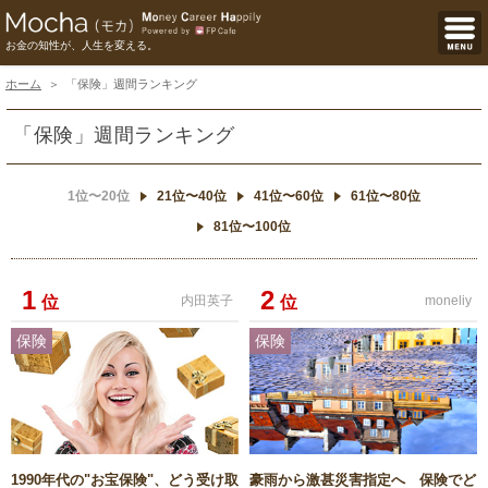
お金の知性が、人生を変える。
ホーム
「保険」週間ランキング
「保険」週間ランキング
1位〜20位
21位〜40位
41位〜60位
61位〜80位
81位〜100位
1
2
位
内田英子
位
moneliy
保険
保険
1990年代の"お宝保険"、どう受け取
豪雨から激甚災害指定へ 保険でど