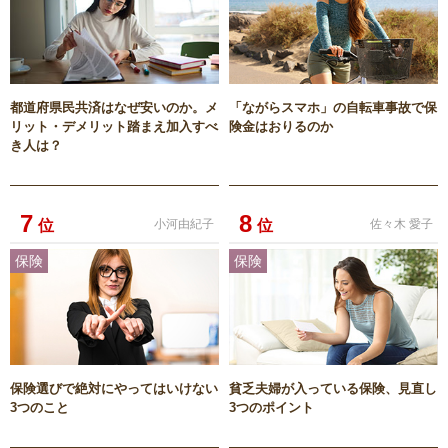
都道府県民共済はなぜ安いのか。メ
「ながらスマホ」の自転車事故で保
リット・デメリット踏まえ加入すべ
険金はおりるのか
き人は？
7
8
位
小河由紀子
位
佐々木 愛子
保険
保険
保険選びで絶対にやってはいけない
貧乏夫婦が入っている保険、見直し
3つのこと
3つのポイント