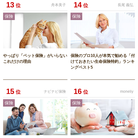
13
14
位
舟本美子
位
長尾 義弘
保険
保険
やっぱり「ペット保険」がいらない
保険のプロ10人が本気で勧める「付
これだけの理由
けておきたい生命保険特約」ランキ
ングベスト5
15
16
位
ナビナビ保険
位
moneliy
保険
保険