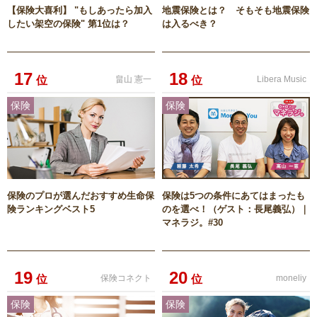
【保険大喜利】 "もしあったら加入
地震保険とは？ そもそも地震保険
したい架空の保険" 第1位は？
は入るべき？
17
18
位
畠山 憲一
位
Libera Music
保険
保険
保険のプロが選んだおすすめ生命保
保険は5つの条件にあてはまったも
険ランキングベスト5
のを選べ！（ゲスト：長尾義弘）｜
マネラジ。#30
19
20
位
保険コネクト
位
moneliy
保険
保険