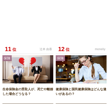
11
12
位
辻本 由香
位
moneliy
保険
保険
生命保険金の受取人が、死亡や離婚
健康保険と国民健康保険はどんな違
した場合どうなる？
いがあるの？