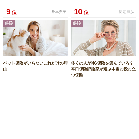
9
10
位
舟本美子
位
長尾 義弘
保険
保険
ペット保険がいらないこれだけの理
多くの人がNG保険を選んでいる？
由
辛口保険評論家が選ぶ本当に役に立
つ保険