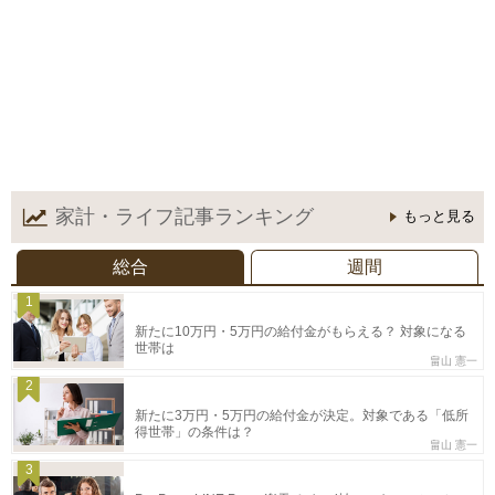
家計・ライフ記事
ランキング
もっと見る
総合
週間
1
新たに10万円・5万円の給付金がもらえる？ 対象になる
世帯は
畠山 憲一
2
新たに3万円・5万円の給付金が決定。対象である「低所
得世帯」の条件は？
畠山 憲一
3