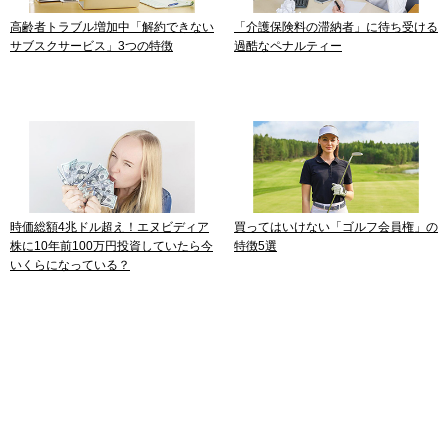
高齢者トラブル増加中「解約できない
「介護保険料の滞納者」に待ち受ける
サブスクサービス」3つの特徴
過酷なペナルティー
時価総額4兆ドル超え！エヌビディア
買ってはいけない「ゴルフ会員権」の
株に10年前100万円投資していたら今
特徴5選
いくらになっている？