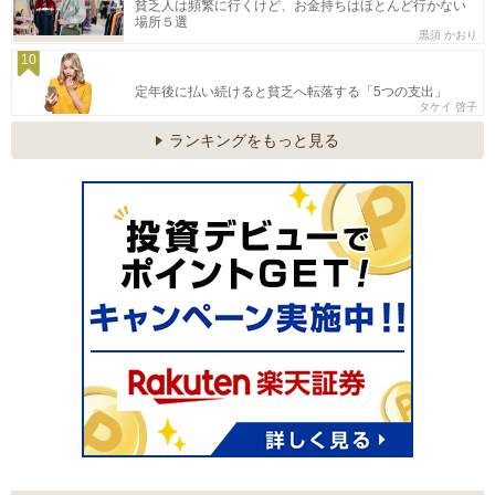
貧乏人は頻繁に行くけど、お金持ちはほとんど行かない
場所５選
黒須 かおり
10
定年後に払い続けると貧乏へ転落する「5つの支出」
タケイ 啓子
ランキングをもっと見る