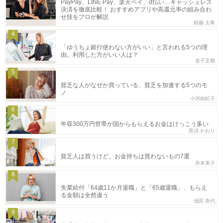
PayPay、LINE Pay、楽天ペイ、d払い…キャッシュレス
決済を徹底比較！ おすすめアプリや高還元率の組み合わ
せ技をプロが解説
頼藤 太希
4
「ゆうちょ銀行使わない方がいい」と言われる5つの理
由。利用した方がいい人は？
金子圭都
5
貧乏な人がなぜか買っている、貧乏を加速する5つのモ
ノ
小河由紀子
6
年収300万円世帯が国からもらえるお金はけっこう多い
黒須 かおり
7
貧乏人は買うけど、お金持ちは買わないもの7選
舟本美子
8
失業給付「64歳11か月退職」と「65歳退職」、もらえ
る金額は全然違う
池田 幸代
9