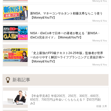
Money＆You
新NISA、マネーコンサルタント頼藤太希ならこう使う
【Money&YouTV】
Money＆You
NISA・iDeCo本で日本一の著者が教える「新NISA・
iDeCo完全ガイド」【Money&YouTV】
Money＆You
「史上最強のFP3級テキスト24-25年版」監修者が世界
一わかりやすく解説〜ライフプランニングと資金計画〜
【Money&YouTV】
Money＆You
新着記事
【年金早見表】年収200万、250万、300万…600万、
650万、700万円は年金いくらもらえる？【50万円刻
み】
頼藤 太希