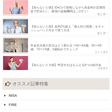
【知らないと損】iDeCoで節税しながら高金利の定期預
金で貯めたい…最強の金融機関はこの2つ！
畠山 憲一
【知らないと損】金利2%超え「個人向け国債」をキャ
ッシュバック付きで買う方法
畠山 憲一
年金生活者の支出はどう変わる？60〜64歳、65〜69
歳、70〜74歳…5歳刻みでチェック
タケイ 啓子
【知らないと大損】申請すればもらえる8つの給付金
舟本美子
オススメ記事特集
NISA
FIRE