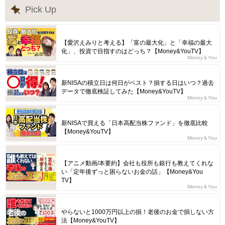
Pick Up
【愛沢えみりと考える】「富の最大化」と「幸福の最大
化」、投資で目指すのはどっち？【Money&YouTV】
Money＆You
新NISAの積立日は何日がベスト？損する日はいつ？過去
データで徹底検証してみた【Money&YouTV】
Money＆You
新NISAで買える「日本高配当株ファンド」を徹底比較
【Money&YouTV】
Money＆You
【アニメ動画/本要約】会社も役所も銀行も教えてくれな
い「定年後ずっと困らないお金の話」【Money&You
TV】
Money＆You
やらないと1000万円以上の損！老後のお金で損しない方
法【Money&YouTV】