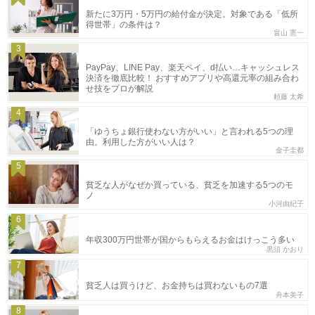
新たに3万円・5万円の給付金が決定。対象である「低所
得世帯」の条件は？
畠山 憲一
3
PayPay、LINE Pay、楽天ペイ、d払い…キャッシュレス
決済を徹底比較！ おすすめアプリや高還元率の組み合わ
せ技をプロが解説
頼藤 太希
4
「ゆうちょ銀行使わない方がいい」と言われる5つの理
由。利用した方がいい人は？
金子圭都
5
貧乏な人がなぜか買っている、貧乏を加速する5つのモ
ノ
小河由紀子
6
年収300万円世帯が国からもらえるお金はけっこう多い
黒須 かおり
7
貧乏人は買うけど、お金持ちは買わないもの7選
舟本美子
8