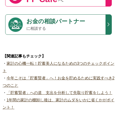
へ
お金の相談パートナー
に相談する
【関連記事もチェック】
・
家計の心機一転！貯蓄美人になるための3つのチェックポイン
ト
・
今年こそは「貯蓄賢者」へ！お金を貯めるために実践すべき2
つのこと
・
「貯蓄賢者」への道 支出を分析して先取り貯蓄をしよう！
・
1年間の家計の棚卸し後は、家計のムダをいかに省くかがポイ
ント！