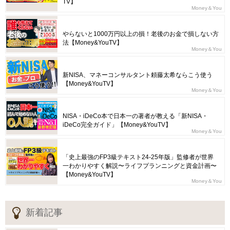
TV】
Money＆You
やらないと1000万円以上の損！老後のお金で損しない方
法【Money&YouTV】
Money＆You
新NISA、マネーコンサルタント頼藤太希ならこう使う
【Money&YouTV】
Money＆You
NISA・iDeCo本で日本一の著者が教える「新NISA・
iDeCo完全ガイド」【Money&YouTV】
Money＆You
「史上最強のFP3級テキスト24-25年版」監修者が世界
一わかりやすく解説〜ライフプランニングと資金計画〜
【Money&YouTV】
Money＆You
新着記事