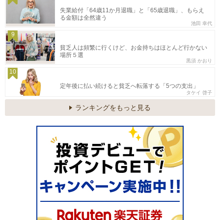
失業給付「64歳11か月退職」と「65歳退職」、もらえ
る金額は全然違う
池田 幸代
9
貧乏人は頻繁に行くけど、お金持ちはほとんど行かない
場所５選
黒須 かおり
10
定年後に払い続けると貧乏へ転落する「5つの支出」
タケイ 啓子
ランキングをもっと見る