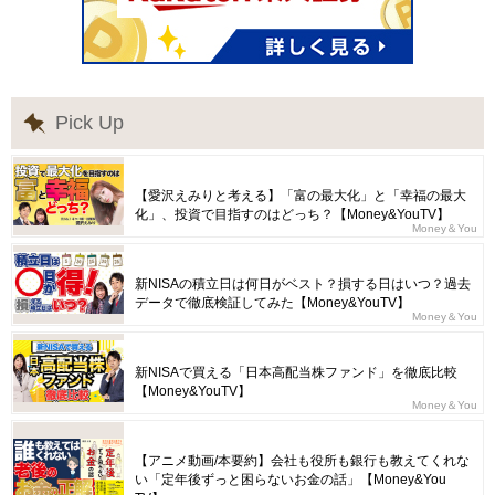
Pick Up
【愛沢えみりと考える】「富の最大化」と「幸福の最大
化」、投資で目指すのはどっち？【Money&YouTV】
Money＆You
新NISAの積立日は何日がベスト？損する日はいつ？過去
データで徹底検証してみた【Money&YouTV】
Money＆You
新NISAで買える「日本高配当株ファンド」を徹底比較
【Money&YouTV】
Money＆You
【アニメ動画/本要約】会社も役所も銀行も教えてくれな
い「定年後ずっと困らないお金の話」【Money&You