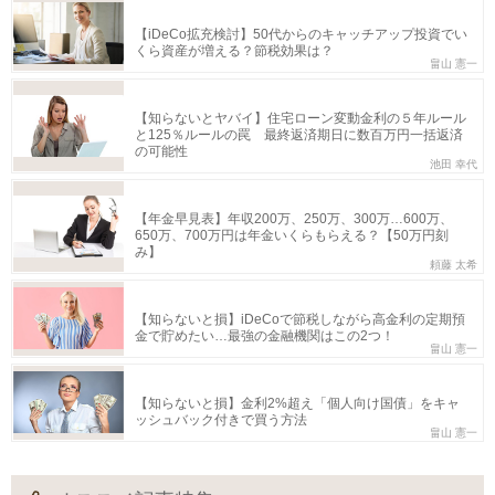
【iDeCo拡充検討】50代からのキャッチアップ投資でい
くら資産が増える？節税効果は？
畠山 憲一
【知らないとヤバイ】住宅ローン変動金利の５年ルール
と125％ルールの罠 最終返済期日に数百万円一括返済
の可能性
池田 幸代
【年金早見表】年収200万、250万、300万…600万、
650万、700万円は年金いくらもらえる？【50万円刻
み】
頼藤 太希
【知らないと損】iDeCoで節税しながら高金利の定期預
金で貯めたい…最強の金融機関はこの2つ！
畠山 憲一
【知らないと損】金利2%超え「個人向け国債」をキャ
ッシュバック付きで買う方法
畠山 憲一