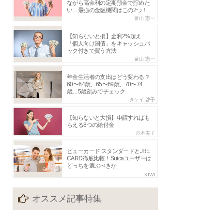
ながら高金利の定期預金で貯めた
い…最強の金融機関はこの2つ！
畠山 憲一
【知らないと損】金利2%超え
「個人向け国債」をキャッシュバ
ック付きで買う方法
畠山 憲一
年金生活者の支出はどう変わる？
60〜64歳、65〜69歳、70〜74
歳…5歳刻みでチェック
タケイ 啓子
【知らないと大損】申請すればも
らえる8つの給付金
舟本美子
ビューカード スタンダードとJRE
CARD徹底比較！Suicaユーザーは
どっちを選ぶべきか
KIWI
オススメ記事特集