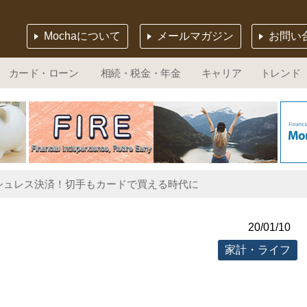
Mochaについて
メールマガジン
お問い
カード・ローン
相続・税金・年金
キャリア
トレンド
シュレス決済！切手もカードで買える時代に
20/01/10
家計・ライフ