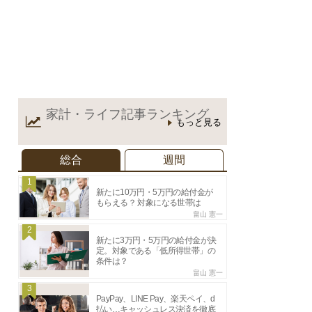
家計・ライフ記事
ランキング
もっと見る
総合
週間
1
新たに10万円・5万円の給付金が
もらえる？ 対象になる世帯は
畠山 憲一
2
新たに3万円・5万円の給付金が決
定。対象である「低所得世帯」の
条件は？
畠山 憲一
3
PayPay、LINE Pay、楽天ペイ、d
払い…キャッシュレス決済を徹底