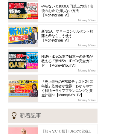
やらないと1000万円以上の損！老
後のお金で損しない方法
【Money&YouTV】
Money＆You
新NISA、マネーコンサルタント頼
藤太希ならこう使う
【Money&YouTV】
Money＆You
NISA・iDeCo本で日本一の著者が
教える「新NISA・iDeCo完全ガイ
ド」【Money&YouTV】
Money＆You
「史上最強のFP3級テキスト24-25
年版」監修者が世界一わかりやす
く解説〜ライフプランニングと資
金計画〜【Money&YouTV】
Money＆You
新着記事
【知らないと損】iDeCoで節税し