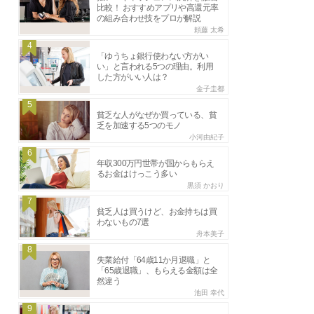
比較！ おすすめアプリや高還元率
の組み合わせ技をプロが解説
頼藤 太希
4
「ゆうちょ銀行使わない方がい
い」と言われる5つの理由。利用
した方がいい人は？
金子圭都
5
貧乏な人がなぜか買っている、貧
乏を加速する5つのモノ
小河由紀子
6
年収300万円世帯が国からもらえ
るお金はけっこう多い
黒須 かおり
7
貧乏人は買うけど、お金持ちは買
わないもの7選
舟本美子
8
失業給付「64歳11か月退職」と
「65歳退職」、もらえる金額は全
然違う
池田 幸代
9