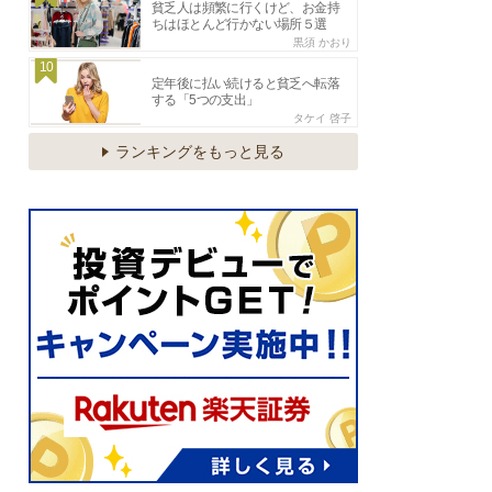
貧乏人は頻繁に行くけど、お金持
ちはほとんど行かない場所５選
黒須 かおり
10
定年後に払い続けると貧乏へ転落
する「5つの支出」
タケイ 啓子
ランキングをもっと見る