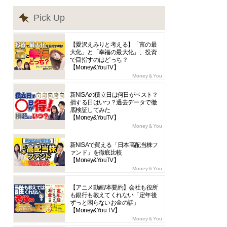
Pick Up
【愛沢えみりと考える】「富の最
大化」と「幸福の最大化」、投資
で目指すのはどっち？
【Money&YouTV】
Money＆You
新NISAの積立日は何日がベスト？
損する日はいつ？過去データで徹
底検証してみた
【Money&YouTV】
Money＆You
新NISAで買える「日本高配当株フ
ァンド」を徹底比較
【Money&YouTV】
Money＆You
【アニメ動画/本要約】会社も役所
も銀行も教えてくれない「定年後
ずっと困らないお金の話」
【Money&You TV】
Money＆You