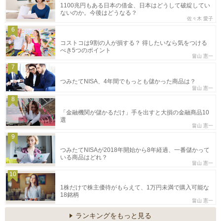
1100兆円もある日本の借金、日本はどうして破綻してい
ないのか。今後はどうなる？
佐々木 愛子
6
コストコは9割の人が損する？ 得したいなら気をつける
べき5つのポイント
畠山 憲一
7
つみたてNISA、4年間でもっとも儲かった商品は？
畠山 憲一
8
「金融機関が儲かるだけ」手を出すと大損の金融商品10
選
畠山 憲一
9
つみたてNISAが2018年開始から8年経過、一番儲かって
いる商品はどれ？
畠山 憲一
10
1株だけで株主優待がもらえて、1万円未満で購入可能な
18銘柄
畠山 憲一
ランキングをもっと見る