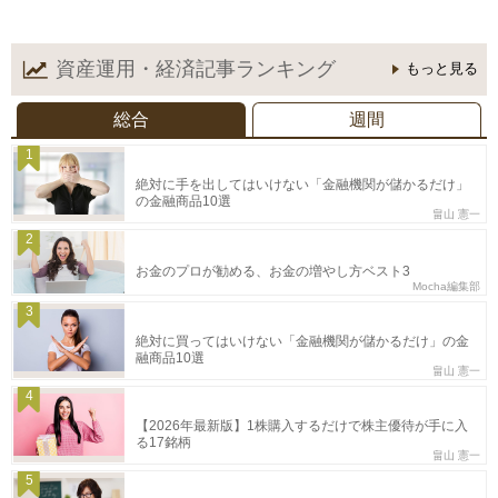
資産運用・経済記事
ランキング
もっと見る
総合
週間
1
絶対に手を出してはいけない「金融機関が儲かるだけ」
の金融商品10選
畠山 憲一
2
お金のプロが勧める、お金の増やし方ベスト3
Mocha編集部
3
絶対に買ってはいけない「金融機関が儲かるだけ」の金
融商品10選
畠山 憲一
4
【2026年最新版】1株購入するだけで株主優待が手に入
る17銘柄
畠山 憲一
5