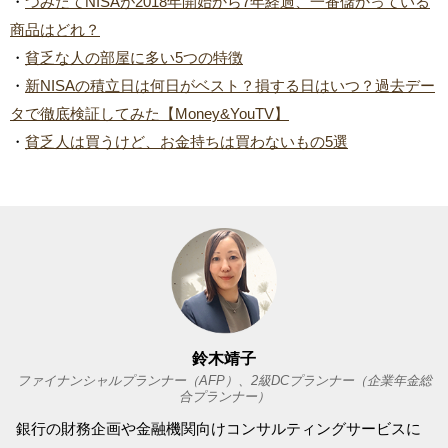
・
つみたてNISAが2018年開始から7年経過、一番儲かっている
商品はどれ？
・
貧乏な人の部屋に多い5つの特徴
・
新NISAの積立日は何日がベスト？損する日はいつ？過去デー
タで徹底検証してみた【Money&YouTV】
・
貧乏人は買うけど、お金持ちは買わないもの5選
鈴木靖子
ファイナンシャルプランナー（AFP）、2級DCプランナー（企業年金総
合プランナー）
銀行の財務企画や金融機関向けコンサルティングサービスに