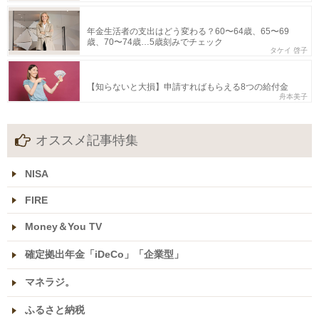
年金生活者の支出はどう変わる？60〜64歳、65〜69
歳、70〜74歳…5歳刻みでチェック
タケイ 啓子
【知らないと大損】申請すればもらえる8つの給付金
舟本美子
オススメ記事特集
NISA
FIRE
Money＆You TV
確定拠出年金「iDeCo」「企業型」
マネラジ。
ふるさと納税