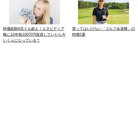
時価総額4兆ドル超え！エヌビディア
買ってはいけない「ゴルフ会員権」の
株に10年前100万円投資していたら今
特徴5選
いくらになっている？