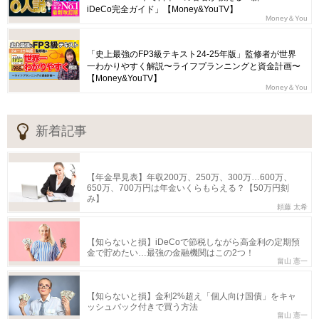
iDeCo完全ガイド」【Money&YouTV】
Money＆You
「史上最強のFP3級テキスト24-25年版」監修者が世界
一わかりやすく解説〜ライフプランニングと資金計画〜
【Money&YouTV】
Money＆You
新着記事
【年金早見表】年収200万、250万、300万…600万、
650万、700万円は年金いくらもらえる？【50万円刻
み】
頼藤 太希
【知らないと損】iDeCoで節税しながら高金利の定期預
金で貯めたい…最強の金融機関はこの2つ！
畠山 憲一
【知らないと損】金利2%超え「個人向け国債」をキャ
ッシュバック付きで買う方法
畠山 憲一