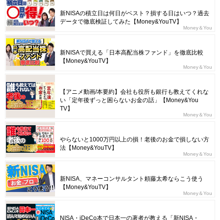
新NISAの積立日は何日がベスト？損する日はいつ？過去
データで徹底検証してみた【Money&YouTV】
Money＆You
新NISAで買える「日本高配当株ファンド」を徹底比較
【Money&YouTV】
Money＆You
【アニメ動画/本要約】会社も役所も銀行も教えてくれな
い「定年後ずっと困らないお金の話」【Money&You
TV】
Money＆You
やらないと1000万円以上の損！老後のお金で損しない方
法【Money&YouTV】
Money＆You
新NISA、マネーコンサルタント頼藤太希ならこう使う
【Money&YouTV】
Money＆You
NISA・iDeCo本で日本一の著者が教える「新NISA・