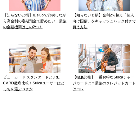
【知らないと損】iDeCoで節税しなが
【知らないと損】金利2%超え「個人
ら高金利の定期預金で貯めたい…最強
向け国債」をキャッシュバック付きで
の金融機関はこの2つ！
買う方法
ビューカード スタンダードとJRE
【徹底比較】一番お得なSuicaチャー
CARD徹底比較！Suicaユーザーはど
ジカードは？最強のクレジットカード
っちを選ぶべきか
はコレ