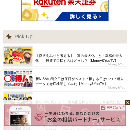
Pick Up
【愛沢えみりと考える】「富の最大化」と「幸福の最大
化」、投資で目指すのはどっち？【Money&YouTV】
Money＆You
新NISAの積立日は何日がベスト？損する日はいつ？過去
データで徹底検証してみた【Money&YouTV】
Money＆You
新NISAで買える「日本高配当株ファンド」を徹底比較
【Money&YouTV】
Money＆You
【アニメ動画/本要約】会社も役所も銀行も教えてくれな