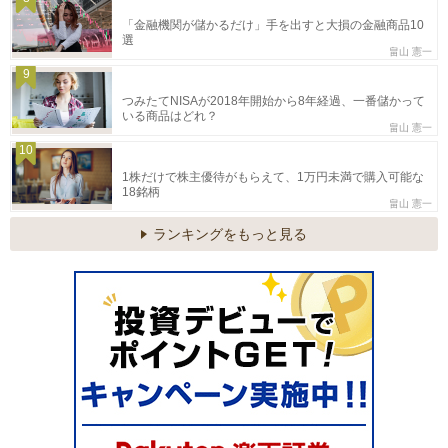
「金融機関が儲かるだけ」手を出すと大損の金融商品10
選
畠山 憲一
9
つみたてNISAが2018年開始から8年経過、一番儲かって
いる商品はどれ？
畠山 憲一
10
1株だけで株主優待がもらえて、1万円未満で購入可能な
18銘柄
畠山 憲一
ランキングをもっと見る