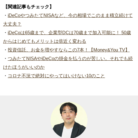
【関連記事もチェック】
・
iDeCoやつみたてNISAなど、今の相場でこのまま積立続けて
大丈夫？
・
iDeCoは65歳まで、企業型DCは70歳まで加入可能に！ 50歳
からはじめてもメリットは倍近く変わる
・
投資信託、お金を増やすならこの7本！【Money&You TV】
・
つみたてNISAやiDeCoの掛金を払うのが苦しい。それでも続
けたほうがいいのか
・
コロナ不況で絶対にやってはいけない10のこと