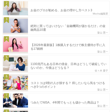
2
お金のプロが勧める、お金の増やし方ベスト3
Mocha編集部
3
絶対に買ってはいけない「金融機関が儲かるだけ」の金
融商品10選
畠山 憲一
4
【2026年最新版】1株購入するだけで株主優待が手に入
る17銘柄
畠山 憲一
5
1100兆円もある日本の借金、日本はどうして破綻してい
ないのか。今後はどうなる？
佐々木 愛子
6
コストコは9割の人が損する？ 得したいなら気をつける
べき5つのポイント
畠山 憲一
7
つみたてNISA、4年間でもっとも儲かった商品は？
畠山 憲一
8