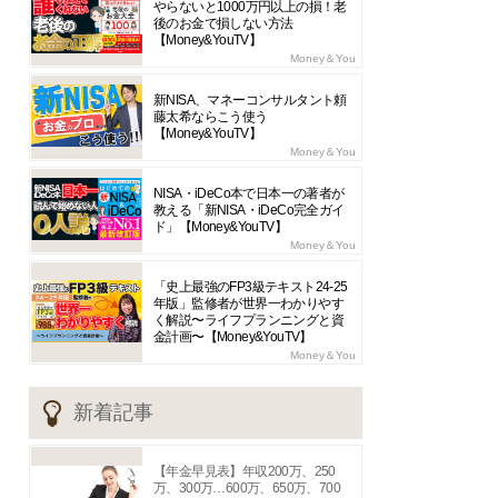
やらないと1000万円以上の損！老
後のお金で損しない方法
【Money&YouTV】
Money＆You
新NISA、マネーコンサルタント頼
藤太希ならこう使う
【Money&YouTV】
Money＆You
NISA・iDeCo本で日本一の著者が
教える「新NISA・iDeCo完全ガイ
ド」【Money&YouTV】
Money＆You
「史上最強のFP3級テキスト24-25
年版」監修者が世界一わかりやす
く解説〜ライフプランニングと資
金計画〜【Money&YouTV】
Money＆You
新着記事
【年金早見表】年収200万、250
万、300万…600万、650万、700