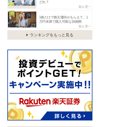
どれ？
畠山 憲一
10
1株だけで株主優待がもらえて、1
万円未満で購入可能な18銘柄
畠山 憲一
ランキングをもっと見る