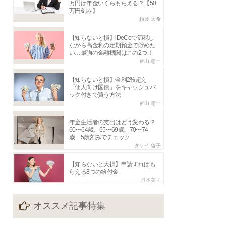
万円は年金いくらもらえる？【50
万円刻み】
頼藤 太希
【知らないと損】iDeCoで節税し
ながら高金利の定期預金で貯めた
い…最強の金融機関はこの2つ！
畠山 憲一
【知らないと損】金利2%超え
「個人向け国債」をキャッシュバ
ック付きで買う方法
畠山 憲一
年金生活者の支出はどう変わる？
60〜64歳、65〜69歳、70〜74
歳…5歳刻みでチェック
タケイ 啓子
【知らないと大損】申請すればも
らえる8つの給付金
舟本美子
オススメ記事特集