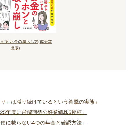
考える お金の減らし方(成美堂
出版)
取り」は減り続けているという衝撃の実態」
2025年度に飛躍期待の好業績株5銘柄」
期便に載らない4つの年金と確認方法」