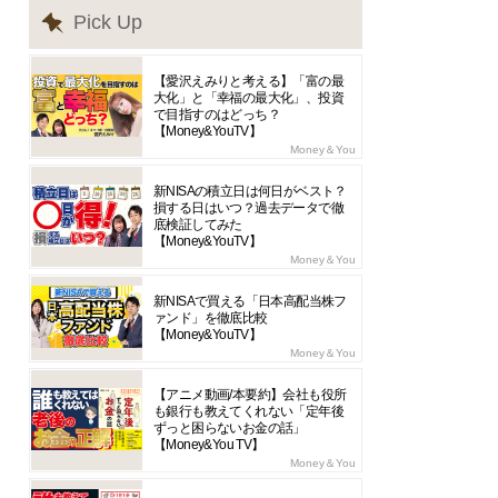
Pick Up
【愛沢えみりと考える】「富の最
大化」と「幸福の最大化」、投資
で目指すのはどっち？
【Money&YouTV】
Money＆You
新NISAの積立日は何日がベスト？
損する日はいつ？過去データで徹
底検証してみた
【Money&YouTV】
Money＆You
新NISAで買える「日本高配当株フ
ァンド」を徹底比較
【Money&YouTV】
Money＆You
【アニメ動画/本要約】会社も役所
も銀行も教えてくれない「定年後
ずっと困らないお金の話」
【Money&You TV】
Money＆You