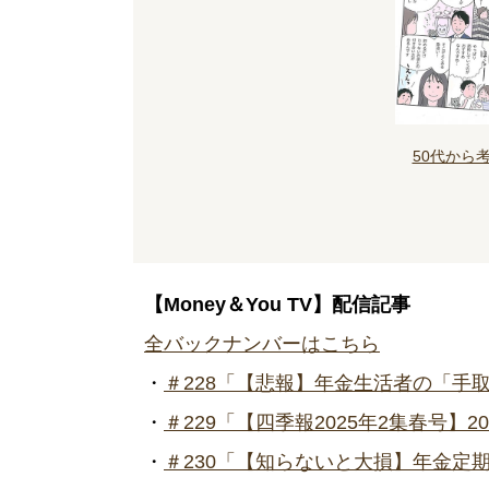
50代から
【Money＆You TV】配信記事
全バックナンバーはこちら
・
＃228「【悲報】年金生活者の「手
・
＃229「【四季報2025年2集春号】
・
＃230「【知らないと大損】年金定