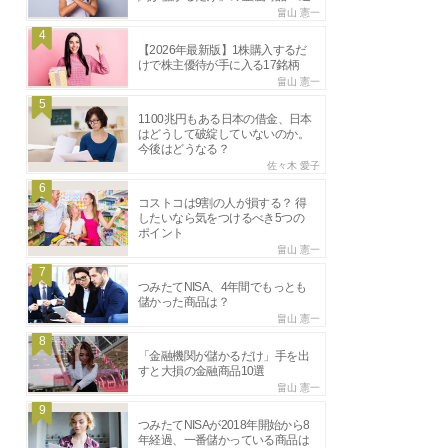
畠山 憲一
4
【2026年最新版】1株購入するだ
けで株主優待が手に入る17銘柄
畠山 憲一
5
1100兆円もある日本の借金、日本
はどうして破綻していないのか。
今後はどうなる？
佐々木 愛子
6
コストコは9割の人が損する？ 得
したいなら気をつけるべき5つの
ポイント
畠山 憲一
7
つみたてNISA、4年間でもっとも
儲かった商品は？
畠山 憲一
8
「金融機関が儲かるだけ」手を出
すと大損の金融商品10選
畠山 憲一
9
つみたてNISAが2018年開始から8
年経過、一番儲かっている商品は