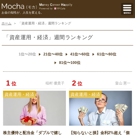
お金の知性が、人生を変える。
ホーム
「資産運用・経済」週間ランキング
「資産運用・経済」週間ランキング
1位〜20位
21位〜40位
41位〜60位
61位〜80位
81位〜100位
1
2
位
稲村 優貴子
位
畠山 憲一
資産運用・経済
資産運用・経済
株主優待と配当金「ダブルで嬉し
【知らないと損】金利2%超え「個