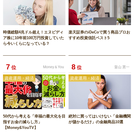
時価総額4兆ドル超え！エヌビディ
楽天証券のiDeCoで買う商品プロお
ア株に10年前100万円投資していた
すすめ投資信託ベスト5
ら今いくらになっている？
7
8
位
Money＆You
位
畠山 憲一
資産運用・経済
資産運用・経済
50代から考える「幸福の最大化を目
絶対に買ってはいけない「金融機関
指すお金の減らし方」
が儲かるだけ」の金融商品10選
【Money&YouTV】