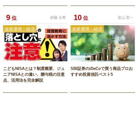
9
10
位
頼藤 太希
位
畠山 憲一
資産運用・経済
資産運用・経済
こどもNISAとは？制度概要、ジュ
SBI証券のiDeCoで買う商品プロお
ニアNISAとの違い、贈与税の注意
すすめ投資信託ベスト5
点、活用法を完全解説