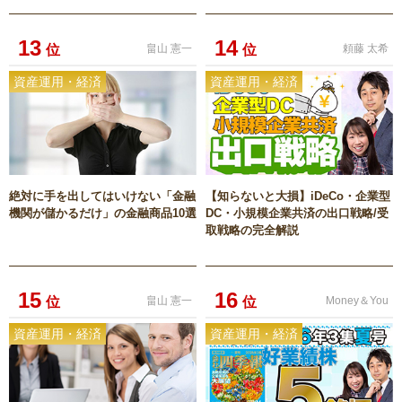
13
14
位
畠山 憲一
位
頼藤 太希
資産運用・経済
資産運用・経済
絶対に手を出してはいけない「金融
【知らないと大損】iDeCo・企業型
機関が儲かるだけ」の金融商品10選
DC・小規模企業共済の出口戦略/受
取戦略の完全解説
15
16
位
畠山 憲一
位
Money＆You
資産運用・経済
資産運用・経済