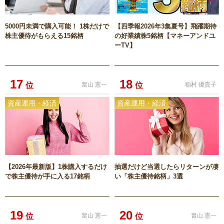
5000円未満で購入可能！ 1株だけで
【四季報2026年3集夏号】飛躍期待
株主優待がもらえる15銘柄
の好業績株5銘柄【マネーアンドユ
ーTV】
17
18
位
畠山 憲一
位
稲村 優貴子
資産運用・経済
資産運用・経済
【2026年最新版】1株購入するだけ
抽選だけど当選したらリターンが凄
で株主優待が手に入る17銘柄
い「株主優待銘柄」3選
19
20
位
畠山 憲一
位
畠山 憲一