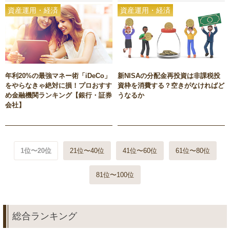
資産運用・経済
資産運用・経済
年利20%の最強マネー術「iDeCo」
新NISAの分配金再投資は非課税投
をやらなきゃ絶対に損！プロおすす
資枠を消費する？空きがなければど
め金融機関ランキング【銀行・証券
うなるか
会社】
1位〜20位
21位〜40位
41位〜60位
61位〜80位
81位〜100位
総合ランキング