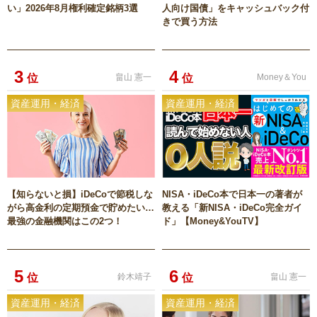
い」2026年8月権利確定銘柄3選
人向け国債」をキャッシュバック付
きで買う方法
3
4
位
畠山 憲一
位
Money＆You
資産運用・経済
資産運用・経済
【知らないと損】iDeCoで節税しな
NISA・iDeCo本で日本一の著者が
がら高金利の定期預金で貯めたい…
教える「新NISA・iDeCo完全ガイ
最強の金融機関はこの2つ！
ド」【Money&YouTV】
5
6
位
鈴木靖子
位
畠山 憲一
資産運用・経済
資産運用・経済