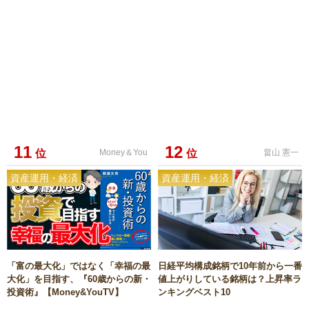
11
12
位
Money＆You
位
畠山 憲一
資産運用・経済
資産運用・経済
「富の最大化」ではなく「幸福の最
日経平均構成銘柄で10年前から一番
大化」を目指す、『60歳からの新・
値上がりしている銘柄は？上昇率ラ
投資術』【Money&YouTV】
ンキングベスト10