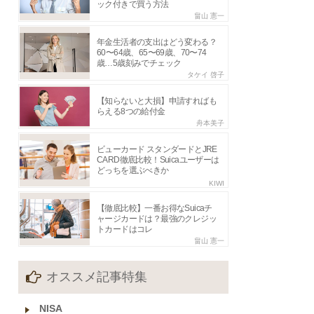
ック付きで買う方法
畠山 憲一
年金生活者の支出はどう変わる？
60〜64歳、65〜69歳、70〜74
歳…5歳刻みでチェック
タケイ 啓子
【知らないと大損】申請すればも
らえる8つの給付金
舟本美子
ビューカード スタンダードとJRE
CARD徹底比較！Suicaユーザーは
どっちを選ぶべきか
KIWI
【徹底比較】一番お得なSuicaチ
ャージカードは？最強のクレジッ
トカードはコレ
畠山 憲一
オススメ記事特集
NISA