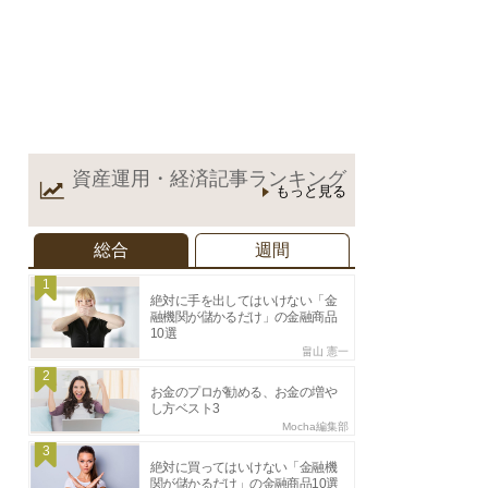
資産運用・経済記事
ランキング
もっと見る
総合
週間
1
絶対に手を出してはいけない「金
融機関が儲かるだけ」の金融商品
10選
畠山 憲一
2
お金のプロが勧める、お金の増や
し方ベスト3
Mocha編集部
3
絶対に買ってはいけない「金融機
関が儲かるだけ」の金融商品10選