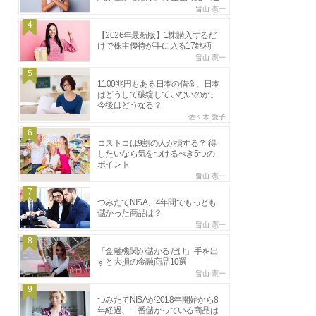
畠山 憲一
4
【2026年最新版】1株購入するだ
けで株主優待が手に入る17銘柄
畠山 憲一
5
1100兆円もある日本の借金、日本
はどうして破綻していないのか。
今後はどうなる？
佐々木 愛子
6
コストコは9割の人が損する？ 得
したいなら気をつけるべき5つの
ポイント
畠山 憲一
7
つみたてNISA、4年間でもっとも
儲かった商品は？
畠山 憲一
8
「金融機関が儲かるだけ」手を出
すと大損の金融商品10選
畠山 憲一
9
つみたてNISAが2018年開始から8
年経過、一番儲かっている商品は