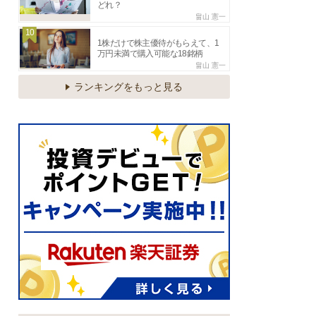
どれ？
畠山 憲一
10
1株だけで株主優待がもらえて、1
万円未満で購入可能な18銘柄
畠山 憲一
ランキングをもっと見る