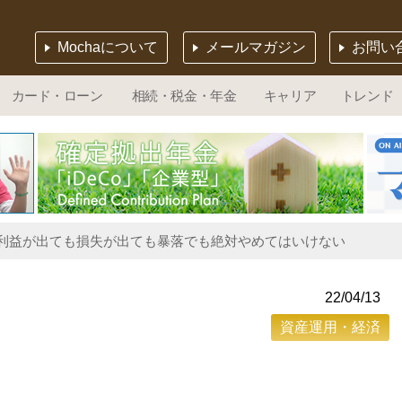
Mochaについて
メールマガジン
お問い
カード・ローン
相続・税金・年金
キャリア
トレンド
は利益が出ても損失が出ても暴落でも絶対やめてはいけない
22/04/13
資産運用・経済