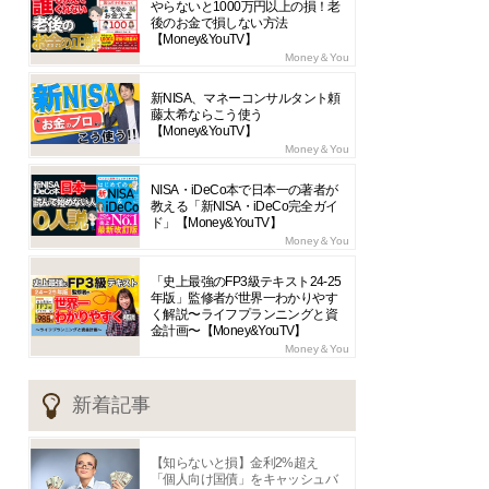
やらないと1000万円以上の損！老
後のお金で損しない方法
【Money&YouTV】
Money＆You
新NISA、マネーコンサルタント頼
藤太希ならこう使う
【Money&YouTV】
Money＆You
NISA・iDeCo本で日本一の著者が
教える「新NISA・iDeCo完全ガイ
ド」【Money&YouTV】
Money＆You
「史上最強のFP3級テキスト24-25
年版」監修者が世界一わかりやす
く解説〜ライフプランニングと資
金計画〜【Money&YouTV】
Money＆You
新着記事
【知らないと損】金利2%超え
「個人向け国債」をキャッシュバ