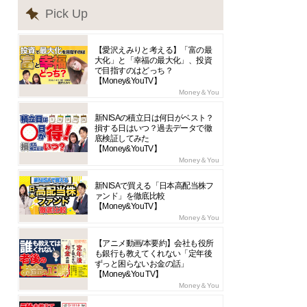
Pick Up
【愛沢えみりと考える】「富の最
大化」と「幸福の最大化」、投資
で目指すのはどっち？
【Money&YouTV】
Money＆You
新NISAの積立日は何日がベスト？
損する日はいつ？過去データで徹
底検証してみた
【Money&YouTV】
Money＆You
新NISAで買える「日本高配当株フ
ァンド」を徹底比較
【Money&YouTV】
Money＆You
【アニメ動画/本要約】会社も役所
も銀行も教えてくれない「定年後
ずっと困らないお金の話」
【Money&You TV】
Money＆You