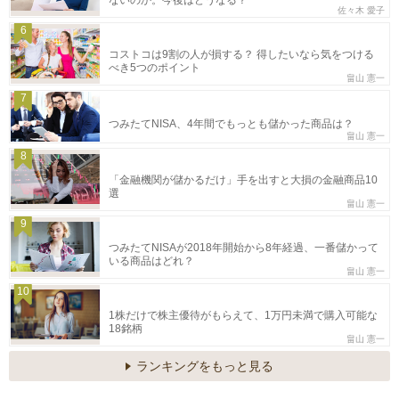
ないのか。今後はどうなる？
佐々木 愛子
6
コストコは9割の人が損する？ 得したいなら気をつける
べき5つのポイント
畠山 憲一
7
つみたてNISA、4年間でもっとも儲かった商品は？
畠山 憲一
8
「金融機関が儲かるだけ」手を出すと大損の金融商品10
選
畠山 憲一
9
つみたてNISAが2018年開始から8年経過、一番儲かって
いる商品はどれ？
畠山 憲一
10
1株だけで株主優待がもらえて、1万円未満で購入可能な
18銘柄
畠山 憲一
ランキングをもっと見る