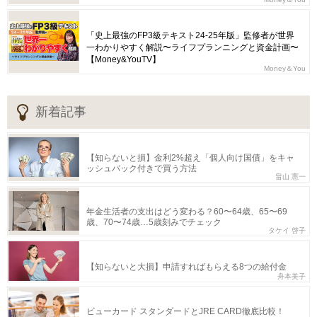
「史上最強のFP3級テキスト24-25年版」監修者が世界
一わかりやすく解説〜ライフプランニングと資金計画〜
【Money&YouTV】
Money＆You
新着記事
【知らないと損】金利2%超え「個人向け国債」をキャ
ッシュバック付きで買う方法
畠山 憲一
年金生活者の支出はどう変わる？60〜64歳、65〜69
歳、70〜74歳…5歳刻みでチェック
タケイ 啓子
【知らないと大損】申請すればもらえる8つの給付金
舟本美子
ビューカード スタンダードとJRE CARD徹底比較！