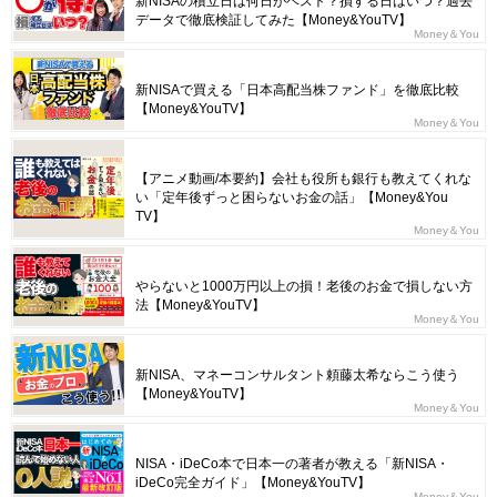
新NISAの積立日は何日がベスト？損する日はいつ？過去
データで徹底検証してみた【Money&YouTV】
Money＆You
新NISAで買える「日本高配当株ファンド」を徹底比較
【Money&YouTV】
Money＆You
【アニメ動画/本要約】会社も役所も銀行も教えてくれな
い「定年後ずっと困らないお金の話」【Money&You
TV】
Money＆You
やらないと1000万円以上の損！老後のお金で損しない方
法【Money&YouTV】
Money＆You
新NISA、マネーコンサルタント頼藤太希ならこう使う
【Money&YouTV】
Money＆You
NISA・iDeCo本で日本一の著者が教える「新NISA・
iDeCo完全ガイド」【Money&YouTV】
Money＆You