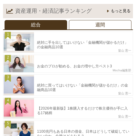
資産運用・経済記事
ランキング
もっと見る
総合
週間
1
絶対に手を出してはいけない「金融機関が儲かるだけ」
の金融商品10選
畠山 憲一
2
お金のプロが勧める、お金の増やし方ベスト3
Mocha編集部
3
絶対に買ってはいけない「金融機関が儲かるだけ」の金
融商品10選
畠山 憲一
4
【2026年最新版】1株購入するだけで株主優待が手に入
る17銘柄
畠山 憲一
5
1100兆円もある日本の借金、日本はどうして破綻してい