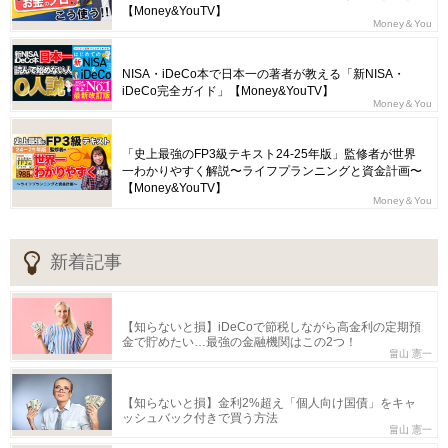
【Money&YouTV】
Money＆You
NISA・iDeCo本で日本一の著者が教える「新NISA・
iDeCo完全ガイド」【Money&YouTV】
Money＆You
「史上最強のFP3級テキスト24-25年版」監修者が世界
一わかりやすく解説〜ライフプランニングと資金計画〜
【Money&YouTV】
Money＆You
新着記事
【知らないと損】iDeCoで節税しながら高金利の定期預
金で貯めたい…最強の金融機関はこの2つ！
畠山 憲一
【知らないと損】金利2%超え「個人向け国債」をキャ
ッシュバック付きで買う方法
畠山 憲一