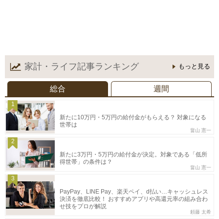
家計・ライフ記事
ランキング
もっと見る
総合
週間
1
新たに10万円・5万円の給付金がもらえる？ 対象になる
世帯は
畠山 憲一
2
新たに3万円・5万円の給付金が決定。対象である「低所
得世帯」の条件は？
畠山 憲一
3
PayPay、LINE Pay、楽天ペイ、d払い…キャッシュレス
決済を徹底比較！ おすすめアプリや高還元率の組み合わ
せ技をプロが解説
頼藤 太希