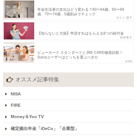
年金生活者の支出はどう変わる？60〜64歳、65〜69
歳、70〜74歳…5歳刻みでチェック
タケイ 啓子
【知らないと大損】申請すればもらえる8つの給付金
舟本美子
ビューカード スタンダードとJRE CARD徹底比較！
Suicaユーザーはどっちを選ぶべきか
KIWI
オススメ記事特集
NISA
FIRE
Money＆You TV
確定拠出年金「iDeCo」「企業型」