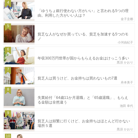
4
「ゆうちょ銀行使わない方がいい」と言われる5つの理
由。利用した方がいい人は？
金子圭都
5
貧乏な人がなぜか買っている、貧乏を加速する5つのモ
ノ
小河由紀子
6
年収300万円世帯が国からもらえるお金はけっこう多い
黒須 かおり
7
貧乏人は買うけど、お金持ちは買わないもの7選
舟本美子
8
失業給付「64歳11か月退職」と「65歳退職」、もらえ
る金額は全然違う
池田 幸代
9
貧乏人は頻繁に行くけど、お金持ちはほとんど行かない
場所５選
黒須 かおり
10