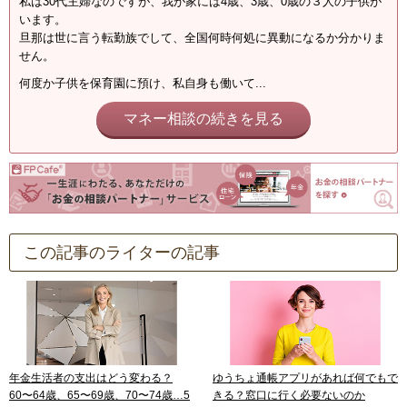
私は30代主婦なのですが、我が家には4歳、3歳、0歳の３人の子供が
います。
旦那は世に言う転勤族でして、全国何時何処に異動になるか分かりま
せん。
何度か子供を保育園に預け、私自身も働いて...
マネー相談の続きを見る
この記事のライターの記事
年金生活者の支出はどう変わる？
ゆうちょ通帳アプリがあれば何でもで
60〜64歳、65〜69歳、70〜74歳…5
きる？窓口に行く必要ないのか