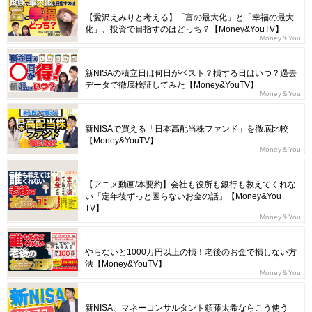
【愛沢えみりと考える】「富の最大化」と「幸福の最大
化」、投資で目指すのはどっち？【Money&YouTV】
Money＆You
新NISAの積立日は何日がベスト？損する日はいつ？過去
データで徹底検証してみた【Money&YouTV】
Money＆You
新NISAで買える「日本高配当株ファンド」を徹底比較
【Money&YouTV】
Money＆You
【アニメ動画/本要約】会社も役所も銀行も教えてくれな
い「定年後ずっと困らないお金の話」【Money&You
TV】
Money＆You
やらないと1000万円以上の損！老後のお金で損しない方
法【Money&YouTV】
Money＆You
新NISA、マネーコンサルタント頼藤太希ならこう使う