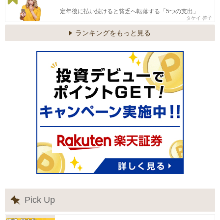
定年後に払い続けると貧乏へ転落する「5つの支出」
タケイ 啓子
ランキングをもっと見る
Pick Up