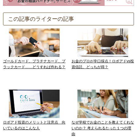
この記事のライターの記事
ゴールドカード、プラチナカード、ブ
お金のプロが辛口採点！ロボアドvs投
ラックカード……どうすれば作れる？
資信託、どっちが得？
ロボアド投資のメリットと注意点 向
なぜ学校でお金のことを教えてくれな
いているのはこんな人
いのか？ 考えられるたった１つの理
由