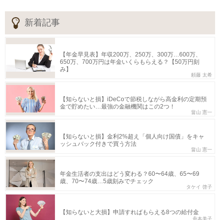
新着記事
【年金早見表】年収200万、250万、300万…600万、
650万、700万円は年金いくらもらえる？【50万円刻
み】
頼藤 太希
【知らないと損】iDeCoで節税しながら高金利の定期預
金で貯めたい…最強の金融機関はこの2つ！
畠山 憲一
【知らないと損】金利2%超え「個人向け国債」をキャ
ッシュバック付きで買う方法
畠山 憲一
年金生活者の支出はどう変わる？60〜64歳、65〜69
歳、70〜74歳…5歳刻みでチェック
タケイ 啓子
【知らないと大損】申請すればもらえる8つの給付金
舟本美子