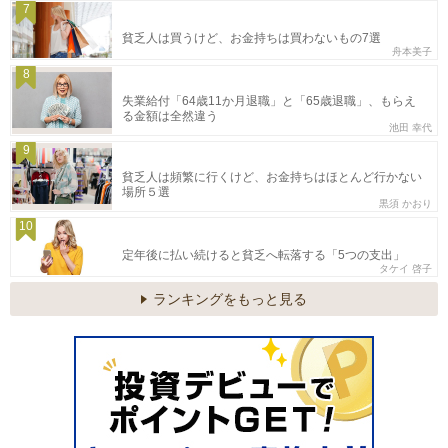
7
貧乏人は買うけど、お金持ちは買わないもの7選
舟本美子
8
失業給付「64歳11か月退職」と「65歳退職」、もらえ
る金額は全然違う
池田 幸代
9
貧乏人は頻繁に行くけど、お金持ちはほとんど行かない
場所５選
黒須 かおり
10
定年後に払い続けると貧乏へ転落する「5つの支出」
タケイ 啓子
ランキングをもっと見る