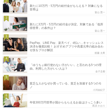
新たに10万円・5万円の給付金がもらえる？ 対象になる
世帯は
畠山 憲一
2
新たに3万円・5万円の給付金が決定。対象である「低所
得世帯」の条件は？
畠山 憲一
3
PayPay、LINE Pay、楽天ペイ、d払い…キャッシュレス
決済を徹底比較！ おすすめアプリや高還元率の組み合わ
せ技をプロが解説
頼藤 太希
4
「ゆうちょ銀行使わない方がいい」と言われる5つの理
由。利用した方がいい人は？
金子圭都
5
貧乏な人がなぜか買っている、貧乏を加速する5つのモ
ノ
小河由紀子
6
年収300万円世帯が国からもらえるお金はけっこう多い
黒須 かおり