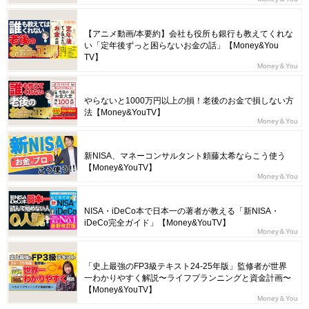
【アニメ動画/本要約】会社も役所も銀行も教えてくれな
い「定年後ずっと困らないお金の話」【Money&You
TV】
Money＆You
やらないと1000万円以上の損！老後のお金で損しない方
法【Money&YouTV】
Money＆You
新NISA、マネーコンサルタント頼藤太希ならこう使う
【Money&YouTV】
Money＆You
NISA・iDeCo本で日本一の著者が教える「新NISA・
iDeCo完全ガイド」【Money&YouTV】
Money＆You
「史上最強のFP3級テキスト24-25年版」監修者が世界
一わかりやすく解説〜ライフプランニングと資金計画〜
【Money&YouTV】
Money＆You