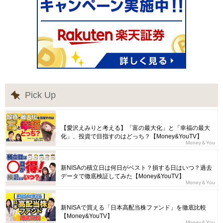
Pick Up
【愛沢えみりと考える】「富の最大化」と「幸福の最大
化」、投資で目指すのはどっち？【Money&YouTV】
Money＆You
新NISAの積立日は何日がベスト？損する日はいつ？過去
データで徹底検証してみた【Money&YouTV】
Money＆You
新NISAで買える「日本高配当株ファンド」を徹底比較
【Money&YouTV】
Money＆You