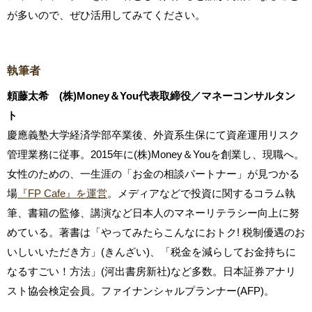
が多いので、ぜひ活用してみてください。
執筆者
頼藤太希 (株)Money＆You代表取締役／マネーコンサルタン
ト
慶應義塾大学経済学部卒業後、外資系生保にて資産運用リスク
管理業務に従事。2015年に(株)Money＆Youを創業し、現職へ。
女性のための、一生涯の「お金の相談パートナー」が見つかる
場
『FP Cafe』を運営
。メディアなどで投資に関するコラム執
筆、書籍の監修、講演など日本人のマネーリテラシー向上に努
めている。著書は「やってみたらこんなにおトク! 税制優遇のお
いしいいただき方」(きんざい)、「税金を減らしてお金持ちに
なるすごい！方法」(河出書房新社)など多数。日本証券アナリ
スト協会検定会員。ファイナンシャルプランナー(AFP)。