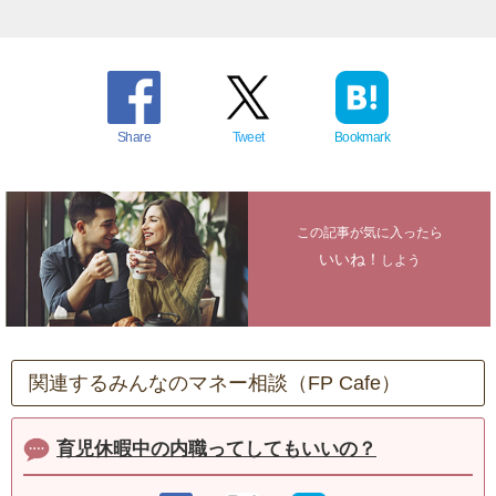
Share
Tweet
Bookmark
この記事が気に入ったら
いいね！
しよう
関連するみんなのマネー相談（FP Cafe）
育児休暇中の内職ってしてもいいの？