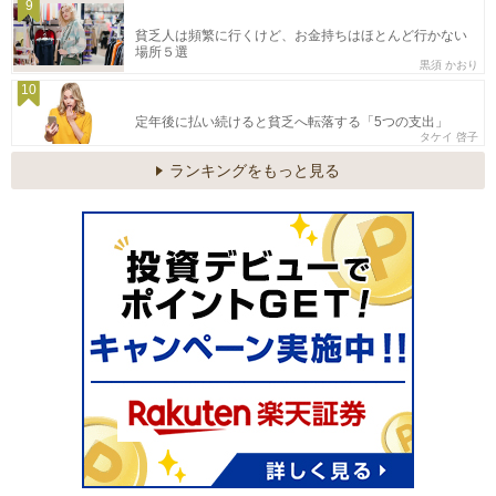
9
貧乏人は頻繁に行くけど、お金持ちはほとんど行かない
場所５選
黒須 かおり
10
定年後に払い続けると貧乏へ転落する「5つの支出」
タケイ 啓子
ランキングをもっと見る