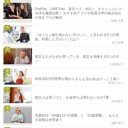
3
PayPay、LINE Pay、楽天ペイ、d払い…キャッシュレス
決済を徹底比較！ おすすめアプリや高還元率の組み合わ
せ技をプロが解説
頼藤 太希
4
「ゆうちょ銀行使わない方がいい」と言われる5つの理
由。利用した方がいい人は？
金子圭都
5
貧乏な人がなぜか買っている、貧乏を加速する5つのモ
ノ
小河由紀子
6
年収300万円世帯が国からもらえるお金はけっこう多い
黒須 かおり
7
貧乏人は買うけど、お金持ちは買わないもの7選
舟本美子
8
失業給付「64歳11か月退職」と「65歳退職」、もらえ
る金額は全然違う
池田 幸代