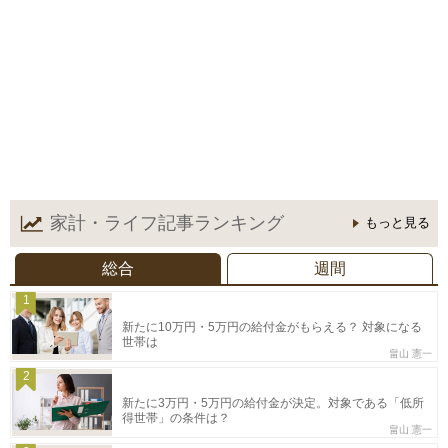
家計・ライフ記事
ランキング
もっと見る
総合
週間
1
新たに10万円・5万円の給付金がもらえる？ 対象になる
世帯は
畠山 憲一
2
新たに3万円・5万円の給付金が決定。対象である「低所
得世帯」の条件は？
畠山 憲一