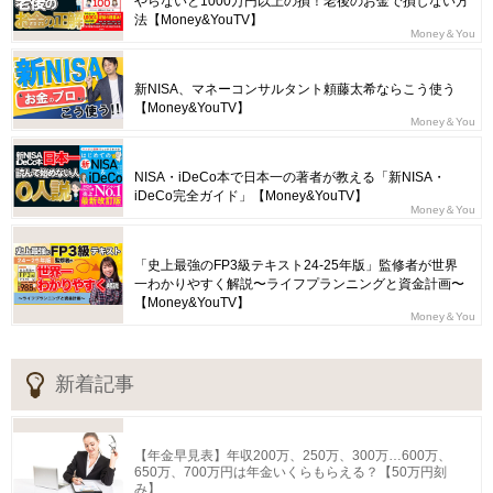
やらないと1000万円以上の損！老後のお金で損しない方
法【Money&YouTV】
Money＆You
新NISA、マネーコンサルタント頼藤太希ならこう使う
【Money&YouTV】
Money＆You
NISA・iDeCo本で日本一の著者が教える「新NISA・
iDeCo完全ガイド」【Money&YouTV】
Money＆You
「史上最強のFP3級テキスト24-25年版」監修者が世界
一わかりやすく解説〜ライフプランニングと資金計画〜
【Money&YouTV】
Money＆You
新着記事
【年金早見表】年収200万、250万、300万…600万、
650万、700万円は年金いくらもらえる？【50万円刻
み】