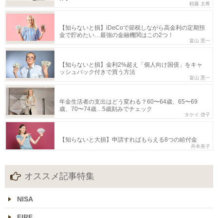
頼藤 太希
【知らないと損】iDeCoで節税しながら高金利の定期預
金で貯めたい…最強の金融機関はこの2つ！
畠山 憲一
【知らないと損】金利2%超え「個人向け国債」をキャ
ッシュバック付きで買う方法
畠山 憲一
年金生活者の支出はどう変わる？60〜64歳、65〜69
歳、70〜74歳…5歳刻みでチェック
タケイ 啓子
【知らないと大損】申請すればもらえる8つの給付金
舟本美子
オススメ記事特集
NISA
FIRE