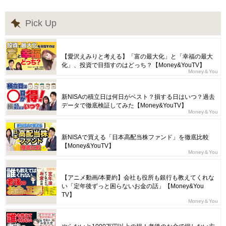
Pick Up
【愛沢えみりと考える】「富の最大化」と「幸福の最大
化」、投資で目指すのはどっち？【Money&YouTV】
Money＆You
新NISAの積立日は何日がベスト？損する日はいつ？過去
データで徹底検証してみた【Money&YouTV】
Money＆You
新NISAで買える「日本高配当株ファンド」を徹底比較
【Money&YouTV】
Money＆You
【アニメ動画/本要約】会社も役所も銀行も教えてくれな
い「定年後ずっと困らないお金の話」【Money&You
TV】
Money＆You