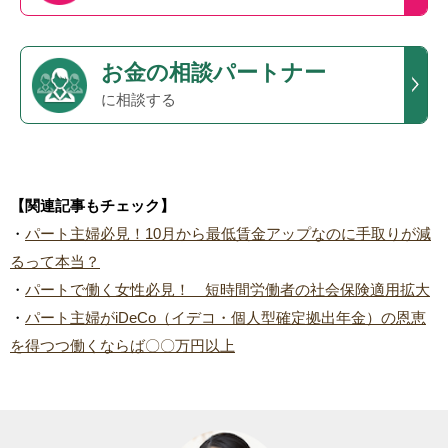
お金の相談パートナー
に相談する
【関連記事もチェック】
・
パート主婦必見！10月から最低賃金アップなのに手取りが減
るって本当？
・
パートで働く女性必見！ 短時間労働者の社会保険適用拡大
・
パート主婦がiDeCo（イデコ・個人型確定拠出年金）の恩恵
を得つつ働くならば〇〇万円以上