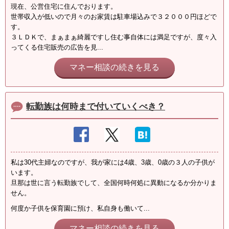
現在、公営住宅に住んでおります。
世帯収入が低いので月々のお家賃は駐車場込みで３２０００円ほどで
す。
３ＬＤＫで、まぁまぁ綺麗ですし住む事自体には満足ですが、度々入
ってくる住宅販売の広告を見...
マネー相談の続きを見る
転勤族は何時まで付いていくべき？
私は30代主婦なのですが、我が家には4歳、3歳、0歳の３人の子供が
います。
旦那は世に言う転勤族でして、全国何時何処に異動になるか分かりま
せん。
何度か子供を保育園に預け、私自身も働いて...
マネー相談の続きを見る