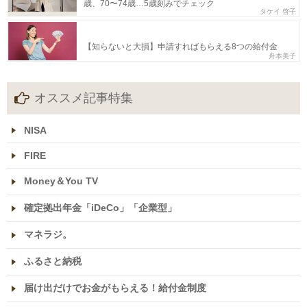
歳、70〜74歳…5歳刻みでチェック
タケイ 啓子
【知らないと大損】申請すればもらえる8つの給付金
舟本美子
オススメ記事特集
NISA
FIRE
Money＆You TV
確定拠出年金「iDeCo」「企業型」
マネラジ。
ふるさと納税
届け出だけでお金がもらえる！給付金制度