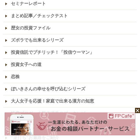
セミナーレポート
まとめ記事／チェックテスト
歴女の投資ファイル
ズボラでも出来るシリーズ
投資信託でプチリッチ！「投信ウーマン」
投資女子への道
恋株
ぽいきさんの幸せを呼び込むシリーズ
大人女子を応援！家庭で出来る漢方の知恵
読書ブロガー小野寺理香のブックレビュー
駐在マダム、モラハラ夫からの逃亡記
“逆打ち”お遍路をご紹介