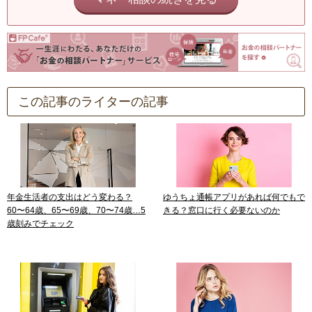
この記事のライターの記事
年金生活者の支出はどう変わる？
ゆうちょ通帳アプリがあれば何でもで
60〜64歳、65〜69歳、70〜74歳…5
きる？窓口に行く必要ないのか
歳刻みでチェック