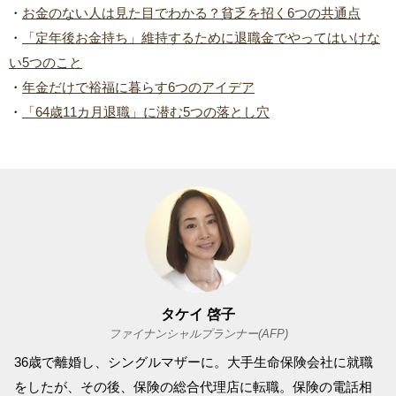
・
お金のない人は見た目でわかる？貧乏を招く6つの共通点
・
「定年後お金持ち」維持するために退職金でやってはいけな
い5つのこと
・
年金だけで裕福に暮らす6つのアイデア
・
「64歳11カ月退職」に潜む5つの落とし穴
タケイ 啓子
ファイナンシャルプランナー(AFP)
36歳で離婚し、シングルマザーに。大手生命保険会社に就職
をしたが、その後、保険の総合代理店に転職。保険の電話相