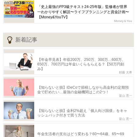
「史上最強のFP3級テキスト24-25年版」監修者が世界
一わかりやすく解説〜ライフプランニングと資金計画〜
【Money&YouTV】
Money＆You
新着記事
【年金早見表】年収200万、250万、300万…600万、
650万、700万円は年金いくらもらえる？【50万円刻
み】
頼藤 太希
【知らないと損】iDeCoで節税しながら高金利の定期預
金で貯めたい…最強の金融機関はこの2つ！
畠山 憲一
【知らないと損】金利2%超え「個人向け国債」をキャ
ッシュバック付きで買う方法
畠山 憲一
年金生活者の支出はどう変わる？60〜64歳、65〜69