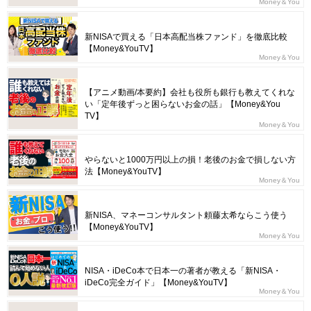
Money＆You
新NISAで買える「日本高配当株ファンド」を徹底比較
【Money&YouTV】
Money＆You
【アニメ動画/本要約】会社も役所も銀行も教えてくれな
い「定年後ずっと困らないお金の話」【Money&You
TV】
Money＆You
やらないと1000万円以上の損！老後のお金で損しない方
法【Money&YouTV】
Money＆You
新NISA、マネーコンサルタント頼藤太希ならこう使う
【Money&YouTV】
Money＆You
NISA・iDeCo本で日本一の著者が教える「新NISA・
iDeCo完全ガイド」【Money&YouTV】
Money＆You