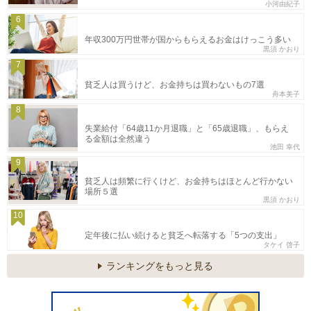
小河由紀子
6
年収300万円世帯が国からもらえるお金はけっこう多い
黒須 かおり
7
貧乏人は買うけど、お金持ちは買わないもの7選
舟本美子
8
失業給付「64歳11か月退職」と「65歳退職」、もらえ
る金額は全然違う
池田 幸代
9
貧乏人は頻繁に行くけど、お金持ちはほとんど行かない
場所５選
黒須 かおり
10
定年後に払い続けると貧乏へ転落する「5つの支出」
タケイ 啓子
ランキングをもっと見る