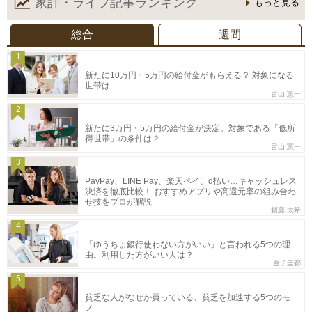
家計・ライフ記事
ランキング
もっと見る
総合
週間
1
新たに10万円・5万円の給付金がもらえる？ 対象になる
世帯は
畠山 憲一
2
新たに3万円・5万円の給付金が決定。対象である「低所
得世帯」の条件は？
畠山 憲一
3
PayPay、LINE Pay、楽天ペイ、d払い…キャッシュレス
決済を徹底比較！ おすすめアプリや高還元率の組み合わ
せ技をプロが解説
頼藤 太希
4
「ゆうちょ銀行使わない方がいい」と言われる5つの理
由。利用した方がいい人は？
金子圭都
5
貧乏な人がなぜか買っている、貧乏を加速する5つのモ
ノ