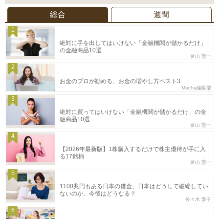
総合
週間
1
絶対に手を出してはいけない「金融機関が儲かるだけ」
の金融商品10選
畠山 憲一
2
お金のプロが勧める、お金の増やし方ベスト3
Mocha編集部
3
絶対に買ってはいけない「金融機関が儲かるだけ」の金
融商品10選
畠山 憲一
4
【2026年最新版】1株購入するだけで株主優待が手に入
る17銘柄
畠山 憲一
5
1100兆円もある日本の借金、日本はどうして破綻してい
ないのか。今後はどうなる？
佐々木 愛子
6