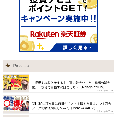
Pick Up
【愛沢えみりと考える】「富の最大化」と「幸福の最大
化」、投資で目指すのはどっち？【Money&YouTV】
Money＆You
新NISAの積立日は何日がベスト？損する日はいつ？過去
データで徹底検証してみた【Money&YouTV】
Money＆You