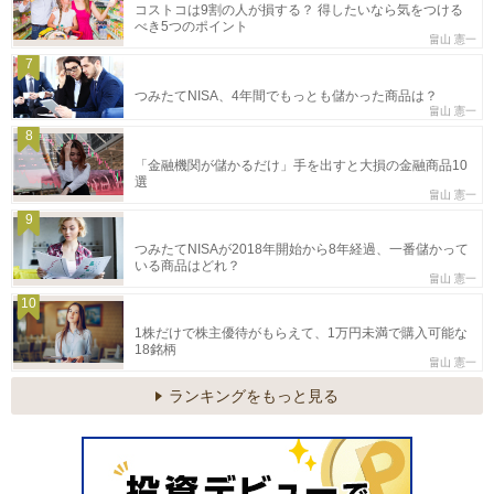
コストコは9割の人が損する？ 得したいなら気をつける
べき5つのポイント
畠山 憲一
7
つみたてNISA、4年間でもっとも儲かった商品は？
畠山 憲一
8
「金融機関が儲かるだけ」手を出すと大損の金融商品10
選
畠山 憲一
9
つみたてNISAが2018年開始から8年経過、一番儲かって
いる商品はどれ？
畠山 憲一
10
1株だけで株主優待がもらえて、1万円未満で購入可能な
18銘柄
畠山 憲一
ランキングをもっと見る