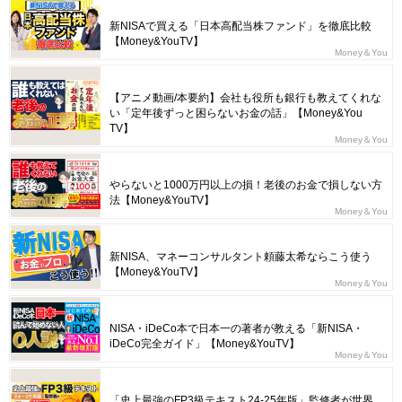
新NISAで買える「日本高配当株ファンド」を徹底比較
【Money&YouTV】
Money＆You
【アニメ動画/本要約】会社も役所も銀行も教えてくれな
い「定年後ずっと困らないお金の話」【Money&You
TV】
Money＆You
やらないと1000万円以上の損！老後のお金で損しない方
法【Money&YouTV】
Money＆You
新NISA、マネーコンサルタント頼藤太希ならこう使う
【Money&YouTV】
Money＆You
NISA・iDeCo本で日本一の著者が教える「新NISA・
iDeCo完全ガイド」【Money&YouTV】
Money＆You
「史上最強のFP3級テキスト24-25年版」監修者が世界