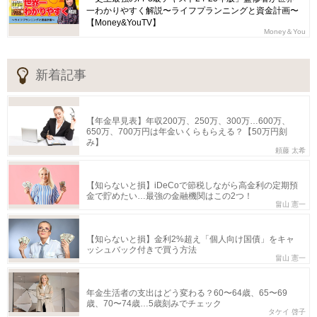
一わかりやすく解説〜ライフプランニングと資金計画〜
【Money&YouTV】
Money＆You
新着記事
【年金早見表】年収200万、250万、300万…600万、
650万、700万円は年金いくらもらえる？【50万円刻
み】
頼藤 太希
【知らないと損】iDeCoで節税しながら高金利の定期預
金で貯めたい…最強の金融機関はこの2つ！
畠山 憲一
【知らないと損】金利2%超え「個人向け国債」をキャ
ッシュバック付きで買う方法
畠山 憲一
年金生活者の支出はどう変わる？60〜64歳、65〜69
歳、70〜74歳…5歳刻みでチェック
タケイ 啓子