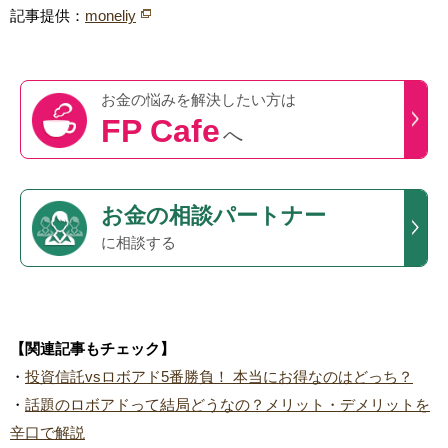
記事提供：
moneliy
お金の悩みを
解決したい方は
FP Cafe
へ
お金の相談パートナー
に相談する
【関連記事もチェック】
・
投資信託vsロボアド5番勝負！ 本当にお得なのはどっち？
・
話題のロボアドって結局どうなの？メリット・デメリットを
辛口で解説