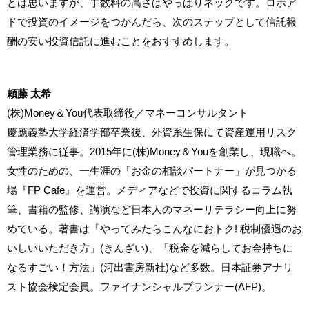
とは思いますが、手数料の高さはやっぱりネックです。ロボア
ドで投資のイメージをつかんだら、次のステップとして信託報
酬の安い投資信託に進むことをおすすめします。
頼藤 太希
(株)Money＆You代表取締役／マネーコンサルタント
慶應義塾大学経済学部卒業後、外資系生保にて資産運用リスク
管理業務に従事。2015年に(株)Money＆Youを創業し、現職へ。
女性のための、一生涯の「お金の相談パートナー」が見つかる
場『FP Cafe』を運営。メディアなどで投資に関するコラム執
筆、書籍の監修、講演など日本人のマネーリテラシー向上に努
めている。著書は「やってみたらこんなにおトク! 税制優遇のお
いしいいただき方」(きんざい)、「税金を減らしてお金持ちに
なるすごい！方法」(河出書房新社)など多数。日本証券アナリ
スト協会検定会員。ファイナンシャルプランナー(AFP)。