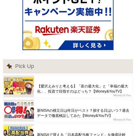
Pick Up
【愛沢えみりと考える】「富の最大化」と「幸福の最大
化」、投資で目指すのはどっち？【Money&YouTV】
Money＆You
新NISAの積立日は何日がベスト？損する日はいつ？過去
データで徹底検証してみた【Money&YouTV】
Money＆You
新NISAで買える「日本高配当株ファンド」を徹底比較