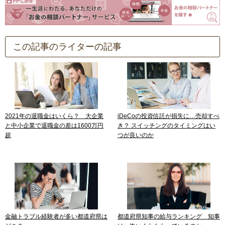
この記事のライターの記事
2021年の退職金はいくら？ 大企業
iDeCoの投資信託が損失に…売却すべ
と中小企業で退職金の差は1600万円
き？ スイッチングのタイミングはい
超
つが良いのか
金融トラブル経験者が多い都道府県は
都道府県知事の給与ランキング 知事