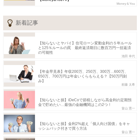
Money＆You
新着記事
【知らないとヤバイ】住宅ローン変動金利の５年ルール
と125％ルールの罠 最終返済期日に数百万円一括返済
の可能性
池田 幸代
【年金早見表】年収200万、250万、300万…600万、
650万、700万円は年金いくらもらえる？【50万円刻
み】
頼藤 太希
【知らないと損】iDeCoで節税しながら高金利の定期預
金で貯めたい…最強の金融機関はこの2つ！
畠山 憲一
【知らないと損】金利2%超え「個人向け国債」をキャ
ッシュバック付きで買う方法
畠山 憲一