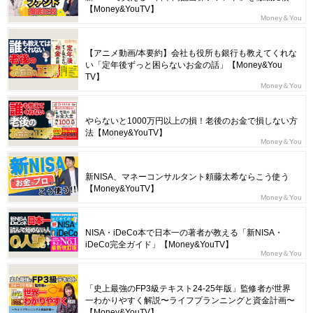
【Money&YouTV】
Money＆You
【アニメ動画/本要約】会社も役所も銀行も教えてくれな
い「定年後ずっと困らないお金の話」【Money&You
TV】
Money＆You
やらないと1000万円以上の損！老後のお金で損しない方
法【Money&YouTV】
Money＆You
新NISA、マネーコンサルタント頼藤太希ならこう使う
【Money&YouTV】
Money＆You
NISA・iDeCo本で日本一の著者が教える「新NISA・
iDeCo完全ガイド」【Money&YouTV】
Money＆You
「史上最強のFP3級テキスト24-25年版」監修者が世界
一わかりやすく解説〜ライフプランニングと資金計画〜
【Money&YouTV】