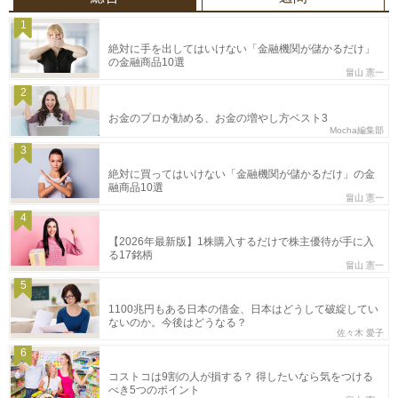
1
絶対に手を出してはいけない「金融機関が儲かるだけ」
の金融商品10選
畠山 憲一
2
お金のプロが勧める、お金の増やし方ベスト3
Mocha編集部
3
絶対に買ってはいけない「金融機関が儲かるだけ」の金
融商品10選
畠山 憲一
4
【2026年最新版】1株購入するだけで株主優待が手に入
る17銘柄
畠山 憲一
5
1100兆円もある日本の借金、日本はどうして破綻してい
ないのか。今後はどうなる？
佐々木 愛子
6
コストコは9割の人が損する？ 得したいなら気をつける
べき5つのポイント