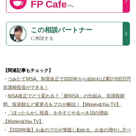
FP Cafe
へ
この
相談パートナー
に相談する
【関連記事もチェック】
・
つみたてNISA、制度改正で2020年から始めれば累計920万円
非課税投資ができる！
・
NISA改正でどう変わる？「新NISA」の仕組み、非課税期
間、投資額など変更点をプロが解説！【Money&You TV】
・
「ほったらかし投資」を今すぐやるべき10の理由
【Money&You TV】
・
【2020年版】お金のプロが実践し勧める、お金の増やし方ベ