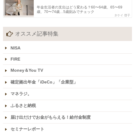
年金生活者の支出はどう変わる？60〜64歳、65〜69
歳、70〜74歳…5歳刻みでチェック
タケイ 啓子
オススメ記事特集
NISA
FIRE
Money＆You TV
確定拠出年金「iDeCo」「企業型」
マネラジ。
ふるさと納税
届け出だけでお金がもらえる！給付金制度
セミナーレポート