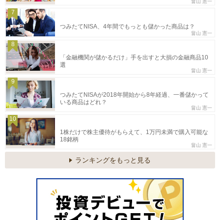
畠山 憲一
7
つみたてNISA、4年間でもっとも儲かった商品は？
畠山 憲一
8
「金融機関が儲かるだけ」手を出すと大損の金融商品10
選
畠山 憲一
9
つみたてNISAが2018年開始から8年経過、一番儲かって
いる商品はどれ？
畠山 憲一
10
1株だけで株主優待がもらえて、1万円未満で購入可能な
18銘柄
畠山 憲一
ランキングをもっと見る