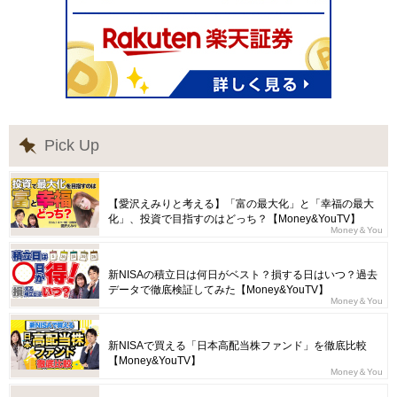
Pick Up
【愛沢えみりと考える】「富の最大化」と「幸福の最大
化」、投資で目指すのはどっち？【Money&YouTV】
Money＆You
新NISAの積立日は何日がベスト？損する日はいつ？過去
データで徹底検証してみた【Money&YouTV】
Money＆You
新NISAで買える「日本高配当株ファンド」を徹底比較
【Money&YouTV】
Money＆You