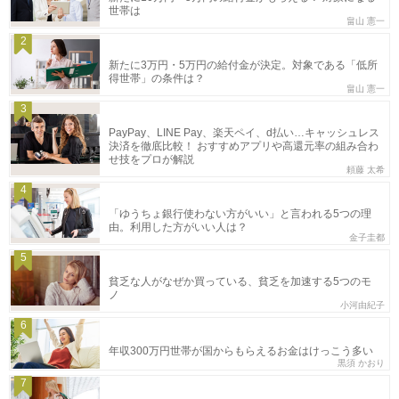
世帯は
畠山 憲一
2
新たに3万円・5万円の給付金が決定。対象である「低所
得世帯」の条件は？
畠山 憲一
3
PayPay、LINE Pay、楽天ペイ、d払い…キャッシュレス
決済を徹底比較！ おすすめアプリや高還元率の組み合わ
せ技をプロが解説
頼藤 太希
4
「ゆうちょ銀行使わない方がいい」と言われる5つの理
由。利用した方がいい人は？
金子圭都
5
貧乏な人がなぜか買っている、貧乏を加速する5つのモ
ノ
小河由紀子
6
年収300万円世帯が国からもらえるお金はけっこう多い
黒須 かおり
7