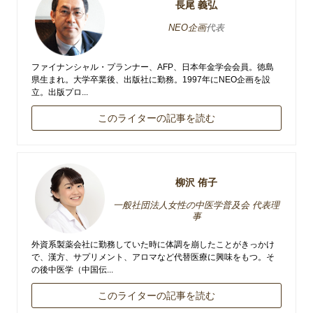
長尾 義弘
NEO企画
代表
ファイナンシャル・プランナー、AFP、日本年金学会会員。徳島
県生まれ。大学卒業後、出版社に勤務。1997年にNEO企画を設
立。出版プロ...
このライターの記事を読む
柳沢 侑子
一般社団法人女性の中医学普及会 代表理
事
外資系製薬会社に勤務していた時に体調を崩したことがきっかけ
で、漢方、サプリメント、アロマなど代替医療に興味をもつ。そ
の後中医学（中国伝...
このライターの記事を読む