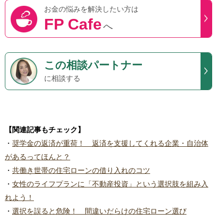
お金の悩みを
解決したい方は
FP Cafe
へ
この
相談パートナー
に相談する
【関連記事もチェック】
・
奨学金の返済が重荷！ 返済を支援してくれる企業・自治体
があるってほんと？
・
共働き世帯の住宅ローンの借り入れのコツ
・
女性のライフプランに「不動産投資」という選択肢を組み入
れよう！
・
選択を誤ると危険！ 間違いだらけの住宅ローン選び