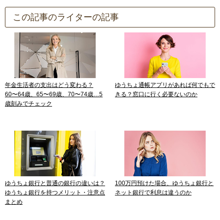
この記事のライターの記事
年金生活者の支出はどう変わる？
ゆうちょ通帳アプリがあれば何でもで
60〜64歳、65〜69歳、70〜74歳…5
きる？窓口に行く必要ないのか
歳刻みでチェック
ゆうちょ銀行と普通の銀行の違いは？
100万円預けた場合、ゆうちょ銀行と
ゆうちょ銀行を持つメリット・注意点
ネット銀行で利息は違うのか
まとめ