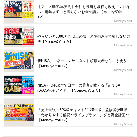
【アニメ動画/本要約】会社も役所も銀行も教えてくれな
い「定年後ずっと困らないお金の話」【Money&You
TV】
Money＆You
やらないと1000万円以上の損！老後のお金で損しない方
法【Money&YouTV】
Money＆You
新NISA、マネーコンサルタント頼藤太希ならこう使う
【Money&YouTV】
Money＆You
NISA・iDeCo本で日本一の著者が教える「新NISA・
iDeCo完全ガイド」【Money&YouTV】
Money＆You
「史上最強のFP3級テキスト24-25年版」監修者が世界
一わかりやすく解説〜ライフプランニングと資金計画〜
【Money&YouTV】
Money＆You