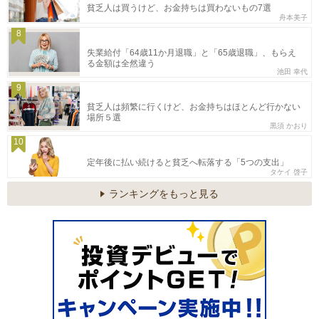
貧乏人は買うけど、お金持ちは買わないもの7選
舟本美子
8
失業給付「64歳11か月退職」と「65歳退職」、もらえ
る金額は全然違う
池田 幸代
9
貧乏人は頻繁に行くけど、お金持ちはほとんど行かない
場所５選
黒須 かおり
10
定年後に払い続けると貧乏へ転落する「5つの支出」
タケイ 啓子
ランキングをもっと見る