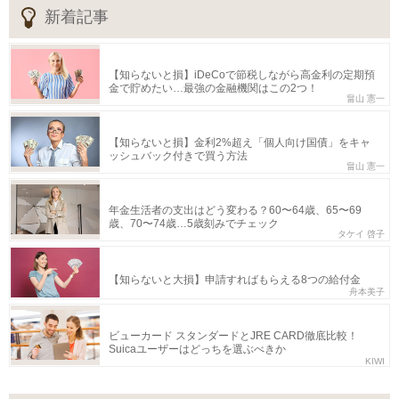
新着記事
【知らないと損】iDeCoで節税しながら高金利の定期預
金で貯めたい…最強の金融機関はこの2つ！
畠山 憲一
【知らないと損】金利2%超え「個人向け国債」をキャ
ッシュバック付きで買う方法
畠山 憲一
年金生活者の支出はどう変わる？60〜64歳、65〜69
歳、70〜74歳…5歳刻みでチェック
タケイ 啓子
【知らないと大損】申請すればもらえる8つの給付金
舟本美子
ビューカード スタンダードとJRE CARD徹底比較！
Suicaユーザーはどっちを選ぶべきか
KIWI