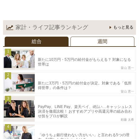
家計・ライフ記事
ランキング
もっと見る
総合
週間
1
新たに10万円・5万円の給付金がもらえる？ 対象になる
世帯は
畠山 憲一
2
新たに3万円・5万円の給付金が決定。対象である「低所
得世帯」の条件は？
畠山 憲一
3
PayPay、LINE Pay、楽天ペイ、d払い…キャッシュレス
決済を徹底比較！ おすすめアプリや高還元率の組み合わ
せ技をプロが解説
頼藤 太希
4
「ゆうちょ銀行使わない方がいい」と言われる5つの理