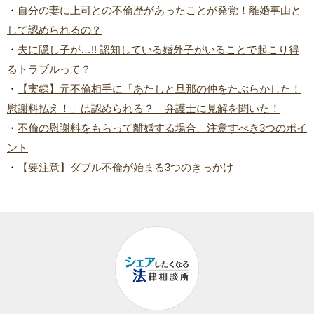
・
自分の妻に上司との不倫歴があったことが発覚！離婚事由と
して認められるの？
・
夫に隠し子が…!! 認知している婚外子がいることで起こり得
るトラブルって？
・
【実録】元不倫相手に「あたしと旦那の仲をたぶらかした！
慰謝料払え！」は認められる？ 弁護士に見解を聞いた！
・
不倫の慰謝料をもらって離婚する場合、注意すべき3つのポイ
ント
・
【要注意】ダブル不倫が始まる3つのきっかけ