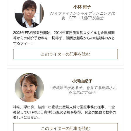
小林 裕子
ひろファイナンシャルプランニング代
表 CFP ・1級FP技能士
2008年FP相談業務開始。2014年事務所運営スタイルを金融機関
等からの紹介手数料を一切得ず、報酬は顧客からの相談料のみと
するフィー...
このライターの記事を読む
小河由紀子
「発達障害がある子」を育てる親御さん
を元気にするFP
神奈川県出身。結婚・出産後に産婦人科で医療事務に従事。一念
発起してCFP®と日商簿記2級の資格を取得。お金の勉強と数字の
楽しさに目覚め...
このライターの記事を読む