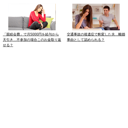
「親睦会費」で月5000円を給与から
交通事故の後遺症で豹変した夫…離婚
天引き…不参加の場合このお金取り返
事由として認められる？
せる？