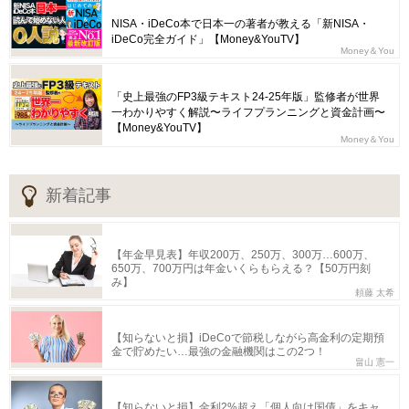
NISA・iDeCo本で日本一の著者が教える「新NISA・
iDeCo完全ガイド」【Money&YouTV】
Money＆You
「史上最強のFP3級テキスト24-25年版」監修者が世界
一わかりやすく解説〜ライフプランニングと資金計画〜
【Money&YouTV】
Money＆You
新着記事
【年金早見表】年収200万、250万、300万…600万、
650万、700万円は年金いくらもらえる？【50万円刻
み】
頼藤 太希
【知らないと損】iDeCoで節税しながら高金利の定期預
金で貯めたい…最強の金融機関はこの2つ！
畠山 憲一
【知らないと損】金利2%超え「個人向け国債」をキャ