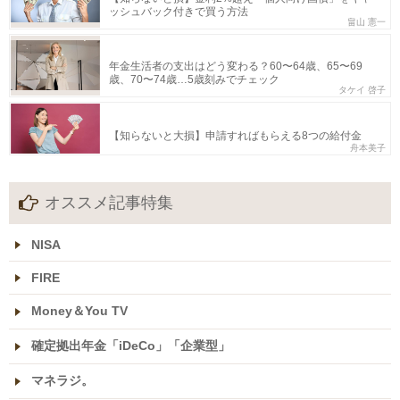
ッシュバック付きで買う方法
畠山 憲一
年金生活者の支出はどう変わる？60〜64歳、65〜69
歳、70〜74歳…5歳刻みでチェック
タケイ 啓子
【知らないと大損】申請すればもらえる8つの給付金
舟本美子
オススメ記事特集
NISA
FIRE
Money＆You TV
確定拠出年金「iDeCo」「企業型」
マネラジ。