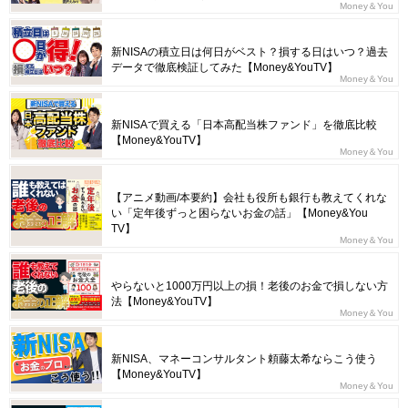
Money＆You
新NISAの積立日は何日がベスト？損する日はいつ？過去
データで徹底検証してみた【Money&YouTV】
Money＆You
新NISAで買える「日本高配当株ファンド」を徹底比較
【Money&YouTV】
Money＆You
【アニメ動画/本要約】会社も役所も銀行も教えてくれな
い「定年後ずっと困らないお金の話」【Money&You
TV】
Money＆You
やらないと1000万円以上の損！老後のお金で損しない方
法【Money&YouTV】
Money＆You
新NISA、マネーコンサルタント頼藤太希ならこう使う
【Money&YouTV】
Money＆You