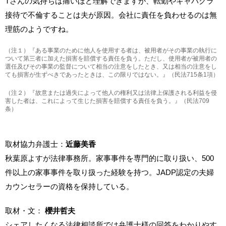
Tさんの気持ちは痛いほど理解できますが、転勤やキャバクラ
接待で不倫することは夫が原因。会社に責任を負わせるのは無
理筋のようですね。
（注１）『ある事業のために他人を使用する者は、被用者がその事業の執行に
ついて第三者に加えた損害を賠償する責任を負う。ただし、使用者が被用者の
選任及びその事業の監督について相当の注意をしたとき、又は相当の注意をし
ても損害が生ずべきであったときは、この限りではない。』（民法715条1項）
（注２）『故意または過失によって他人の権利又は法律上保護される利益を侵
害した者は、これによって生じた損害を賠償する責任を負う。』（民法709
条）
取材協力弁護士：
近藤美香
秋葉原よすが法律事務所。家事事件を専門的に取り扱い、500
件以上の家事事件を取り扱った経験を持つ。JADP認定の夫婦
カウンセラーの資格を保持している。
取材・文：
櫻井哲夫
シェアしたくなる法律相談所では弁護士様の回答をわかりやす