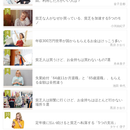
由。利用した方がいい人は？
金子圭都
5
貧乏な人がなぜか買っている、貧乏を加速する5つのモ
ノ
小河由紀子
6
年収300万円世帯が国からもらえるお金はけっこう多い
黒須 かおり
7
貧乏人は買うけど、お金持ちは買わないもの7選
舟本美子
8
失業給付「64歳11か月退職」と「65歳退職」、もらえ
る金額は全然違う
池田 幸代
9
貧乏人は頻繁に行くけど、お金持ちはほとんど行かない
場所５選
黒須 かおり
10
定年後に払い続けると貧乏へ転落する「5つの支出」
タケイ 啓子