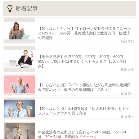
新着記事
【知らないとヤバイ】住宅ローン変動金利の５年ルール
と125％ルールの罠 最終返済期日に数百万円一括返済
の可能性
池田 幸代
【年金早見表】年収200万、250万、300万…600万、
650万、700万円は年金いくらもらえる？【50万円刻
み】
頼藤 太希
【知らないと損】iDeCoで節税しながら高金利の定期預
金で貯めたい…最強の金融機関はこの2つ！
畠山 憲一
【知らないと損】金利2%超え「個人向け国債」をキャ
ッシュバック付きで買う方法
畠山 憲一
年金生活者の支出はどう変わる？60〜64歳、65〜69
歳、70〜74歳…5歳刻みでチェック