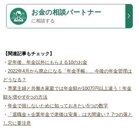
お金の相談パートナー
に相談する
【関連記事もチェック】
・
定年後、年金以外にもらえる10のお金
・
2022年4月から廃止になる「年金手帳」、今後の年金管理は
どうなる？
・
専業主婦と共働き家庭では年金額が100万円以上違う！年金
額を増やす6つの方法
・
年金で損しないために知っておきたい5つの数字
・
「退職金＋企業年金で老後は安泰」は大間違い？ 7つの落と
し穴に要注意