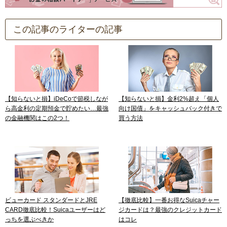
この記事のライターの記事
【知らないと損】iDeCoで節税しなが
【知らないと損】金利2%超え「個人
ら高金利の定期預金で貯めたい…最強
向け国債」をキャッシュバック付きで
の金融機関はこの2つ！
買う方法
ビューカード スタンダードとJRE
【徹底比較】一番お得なSuicaチャー
CARD徹底比較！Suicaユーザーはど
ジカードは？最強のクレジットカード
っちを選ぶべきか
はコレ