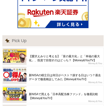
Pick Up
【愛沢えみりと考える】「富の最大化」と「幸福の最大
化」、投資で目指すのはどっち？【Money&YouTV】
Money＆You
新NISAの積立日は何日がベスト？損する日はいつ？過去
データで徹底検証してみた【Money&YouTV】
Money＆You
新NISAで買える「日本高配当株ファンド」を徹底比較
【Money&YouTV】
Money＆You