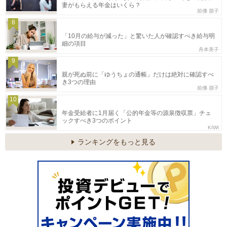
妻がもらえる年金はいくら？
前佛 朋子
8
「10月の給与が減った」と驚いた人が確認すべき給与明
細の項目
舟本美子
9
親が死ぬ前に「ゆうちょの通帳」だけは絶対に確認すべ
き3つの理由
前佛 朋子
10
年金受給者に1月届く「公的年金等の源泉徴収票」チェ
ックすべき3つのポイント
KIWI
ランキングをもっと見る