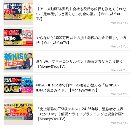
【アニメ動画/本要約】会社も役所も銀行も教えてくれな
い「定年後ずっと困らないお金の話」【Money&You
TV】
Money＆You
やらないと1000万円以上の損！老後のお金で損しない方
法【Money&YouTV】
Money＆You
新NISA、マネーコンサルタント頼藤太希ならこう使う
【Money&YouTV】
Money＆You
NISA・iDeCo本で日本一の著者が教える「新NISA・
iDeCo完全ガイド」【Money&YouTV】
Money＆You
「史上最強のFP3級テキスト24-25年版」監修者が世界
一わかりやすく解説〜ライフプランニングと資金計画〜
【Money&YouTV】
Money＆You