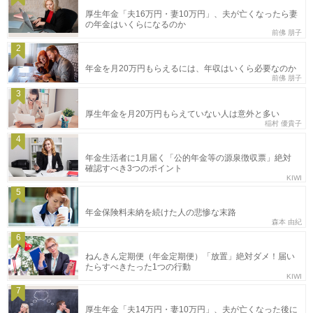
厚生年金「夫16万円・妻10万円」、夫が亡くなったら妻
の年金はいくらになるのか
前佛 朋子
2
年金を月20万円もらえるには、年収はいくら必要なのか
前佛 朋子
3
厚生年金を月20万円もらえていない人は意外と多い
稲村 優貴子
4
年金生活者に1月届く「公的年金等の源泉徴収票」絶対
確認すべき3つのポイント
KIWI
5
年金保険料未納を続けた人の悲惨な末路
森本 由紀
6
ねんきん定期便（年金定期便）「放置」絶対ダメ！届い
たらすべきたった1つの行動
KIWI
7
厚生年金「夫14万円・妻10万円」、夫が亡くなった後に