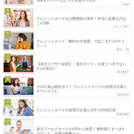
Suicaユーザーはどっちを選ぶべきか
KIWI
5
クレジットカードは少数精鋭が基本！本当に必要なのは
この3枚
タケイ 啓子
6
クレジットカード「解約せず放置」で起こる5つのデメ
リット
高山 一恵
7
【楽天ユーザー必読】「楽天カード」を使うべきでない
4つの支払い
鈴木靖子
8
その行為は絶対ダメ！ クレジットカードの信用力を落と
すワースト3
舟本美子
9
クレジットカードの信用力を落とす9つのNG行為
高橋 麻美
10
楽天ゴールドカードが4月から改悪！ 解約前にすべき4
つのこと、今後の戦略は？