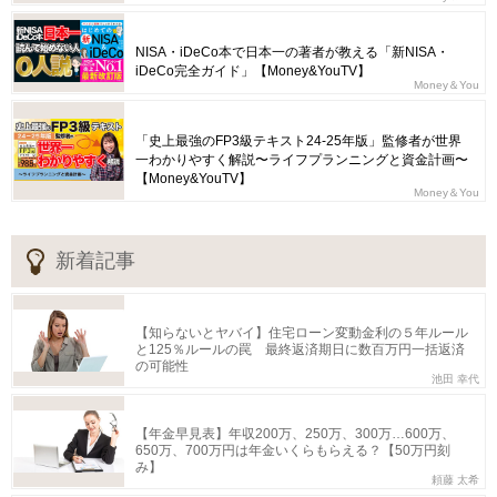
NISA・iDeCo本で日本一の著者が教える「新NISA・
iDeCo完全ガイド」【Money&YouTV】
Money＆You
「史上最強のFP3級テキスト24-25年版」監修者が世界
一わかりやすく解説〜ライフプランニングと資金計画〜
【Money&YouTV】
Money＆You
新着記事
【知らないとヤバイ】住宅ローン変動金利の５年ルール
と125％ルールの罠 最終返済期日に数百万円一括返済
の可能性
池田 幸代
【年金早見表】年収200万、250万、300万…600万、
650万、700万円は年金いくらもらえる？【50万円刻
み】
頼藤 太希