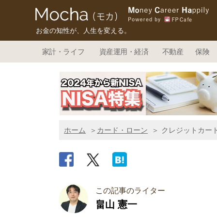
お金の知性が、人生を変える。
家計・ライフ
資産運用・経済
不動産
保険
ホーム
カード・ローン
クレジットカー
この記事のライター
畠山 憲一