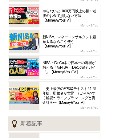
やらないと1000万円以上の損！老
後のお金で損しない方法
【Money&YouTV】
Money＆You
新NISA、マネーコンサルタント頼
藤太希ならこう使う
【Money&YouTV】
Money＆You
NISA・iDeCo本で日本一の著者が
教える「新NISA・iDeCo完全ガイ
ド」【Money&YouTV】
Money＆You
「史上最強のFP3級テキスト24-25
年版」監修者が世界一わかりやす
く解説〜ライフプランニングと資
金計画〜【Money&YouTV】
Money＆You
新着記事