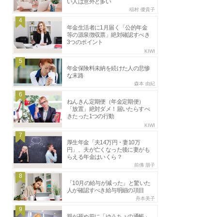
い人は意外と多い
稲村 優貴子
4
年金生活者に1月届く「公的年金
等の源泉徴収票」絶対確認すべき
3つのポイント
KIWI
5
年金保険料未納を続けた人の悲惨
な末路
森本 由紀
6
ねんきん定期便（年金定期便）
「放置」絶対ダメ！届いたらすべ
きたった1つの行動
KIWI
7
厚生年金「夫14万円・妻10万
円」、夫が亡くなった後に妻がも
らえる年金はいくら？
前佛 朋子
8
「10月の給与が減った」と驚いた
人が確認すべき給与明細の項目
舟本美子
9
親が死ぬ前に「ゆうちょの通帳」