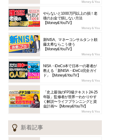
Money＆You
やらないと1000万円以上の損！老
後のお金で損しない方法
【Money&YouTV】
Money＆You
新NISA、マネーコンサルタント頼
藤太希ならこう使う
【Money&YouTV】
Money＆You
NISA・iDeCo本で日本一の著者が
教える「新NISA・iDeCo完全ガイ
ド」【Money&YouTV】
Money＆You
「史上最強のFP3級テキスト24-25
年版」監修者が世界一わかりやす
く解説〜ライフプランニングと資
金計画〜【Money&YouTV】
Money＆You
新着記事