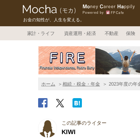
お金の知性が、人生を変える。
家計・ライフ
資産運用・経済
不動産
保険
ホーム
相続・税金・年金
2023年度の
この記事のライター
KIWI