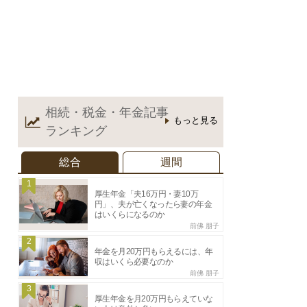
相続・税金・年金記事
もっと見る
ランキング
総合
週間
1
厚生年金「夫16万円・妻10万
円」、夫が亡くなったら妻の年金
はいくらになるのか
前佛 朋子
2
年金を月20万円もらえるには、年
収はいくら必要なのか
前佛 朋子
3
厚生年金を月20万円もらえていな