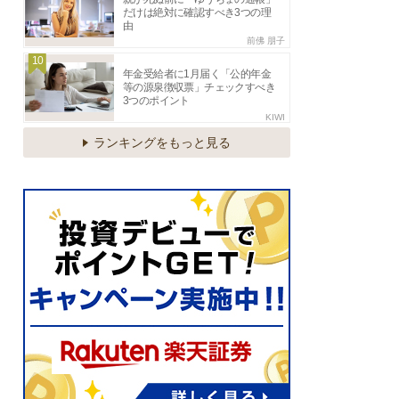
だけは絶対に確認すべき3つの理
由
前佛 朋子
10
年金受給者に1月届く「公的年金
等の源泉徴収票」チェックすべき
3つのポイント
KIWI
ランキングをもっと見る