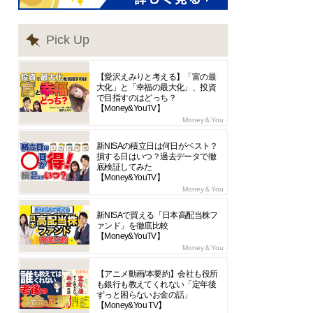
Pick Up
【愛沢えみりと考える】「富の最
大化」と「幸福の最大化」、投資
で目指すのはどっち？
【Money&YouTV】
Money＆You
新NISAの積立日は何日がベスト？
損する日はいつ？過去データで徹
底検証してみた
【Money&YouTV】
Money＆You
新NISAで買える「日本高配当株フ
ァンド」を徹底比較
【Money&YouTV】
Money＆You
【アニメ動画/本要約】会社も役所
も銀行も教えてくれない「定年後
ずっと困らないお金の話」
【Money&You TV】