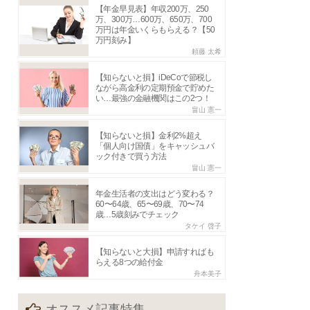
【年金早見表】年収200万、250
万、300万…600万、650万、700
万円は年金いくらもらえる？【50
万円刻み】
頼藤 太希
【知らないと損】iDeCoで節税し
ながら高金利の定期預金で貯めた
い…最強の金融機関はこの2つ！
畠山 憲一
【知らないと損】金利2%超え
「個人向け国債」をキャッシュバ
ック付きで買う方法
畠山 憲一
年金生活者の支出はどう変わる？
60〜64歳、65〜69歳、70〜74
歳…5歳刻みでチェック
タケイ 啓子
【知らないと大損】申請すればも
らえる8つの給付金
舟本美子
オススメ記事特集