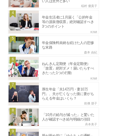
い人は意外と多い
稲村 優貴子
4
年金生活者に1月届く「公的年金
等の源泉徴収票」絶対確認すべき
3つのポイント
KIWI
5
年金保険料未納を続けた人の悲惨
な末路
森本 由紀
6
ねんきん定期便（年金定期便）
「放置」絶対ダメ！届いたらすべ
きたった1つの行動
KIWI
7
厚生年金「夫14万円・妻10万
円」、夫が亡くなった後に妻がも
らえる年金はいくら？
前佛 朋子
8
「10月の給与が減った」と驚いた
人が確認すべき給与明細の項目
舟本美子
9
親が死ぬ前に「ゆうちょの通帳」