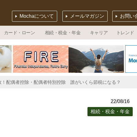
Mochaについて
メールマガジン
お問い
カード・ローン
相続・税金・年金
キャリア
トレンド
数！配偶者控除・配偶者特別控除 誰がいくら節税になる？
22/08/16
相続・税金・年金