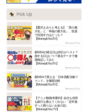
Pick Up
【愛沢えみりと考える】「富の最
大化」と「幸福の最大化」、投資
で目指すのはどっち？
【Money&YouTV】
Money＆You
新NISAの積立日は何日がベスト？
損する日はいつ？過去データで徹
底検証してみた
【Money&YouTV】
Money＆You
新NISAで買える「日本高配当株フ
ァンド」を徹底比較
【Money&YouTV】
Money＆You
【アニメ動画/本要約】会社も役所
も銀行も教えてくれない「定年後
ずっと困らないお金の話」
【Money&You TV】