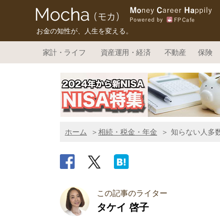
お金の知性が、人生を変える。
家計・ライフ
資産運用・経済
不動産
保険
ホーム
相続・税金・年金
知らない人多
この記事のライター
タケイ 啓子