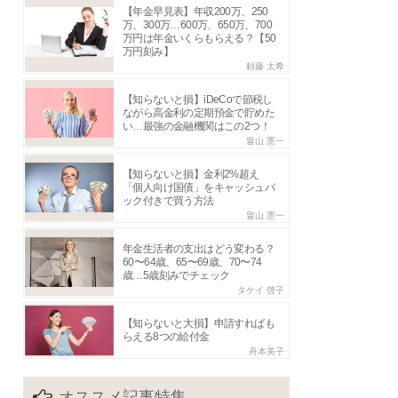
【年金早見表】年収200万、250
万、300万…600万、650万、700
万円は年金いくらもらえる？【50
万円刻み】
頼藤 太希
【知らないと損】iDeCoで節税し
ながら高金利の定期預金で貯めた
い…最強の金融機関はこの2つ！
畠山 憲一
【知らないと損】金利2%超え
「個人向け国債」をキャッシュバ
ック付きで買う方法
畠山 憲一
年金生活者の支出はどう変わる？
60〜64歳、65〜69歳、70〜74
歳…5歳刻みでチェック
タケイ 啓子
【知らないと大損】申請すればも
らえる8つの給付金
舟本美子
オススメ記事特集