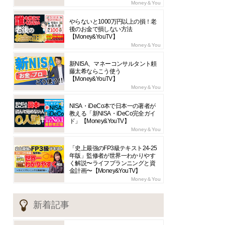
Money＆You
やらないと1000万円以上の損！老
後のお金で損しない方法
【Money&YouTV】
Money＆You
新NISA、マネーコンサルタント頼
藤太希ならこう使う
【Money&YouTV】
Money＆You
NISA・iDeCo本で日本一の著者が
教える「新NISA・iDeCo完全ガイ
ド」【Money&YouTV】
Money＆You
「史上最強のFP3級テキスト24-25
年版」監修者が世界一わかりやす
く解説〜ライフプランニングと資
金計画〜【Money&YouTV】
Money＆You
新着記事