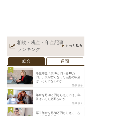
相続・税金・年金記事
もっと見る
ランキング
総合
週間
1
厚生年金「夫16万円・妻10万
円」、夫が亡くなったら妻の年金
はいくらになるのか
前佛 朋子
2
年金を月20万円もらえるには、年
収はいくら必要なのか
前佛 朋子
3
厚生年金を月20万円もらえていな