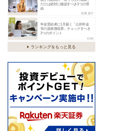
だけは絶対に確認すべき3つの理
由
前佛 朋子
10
年金受給者に1月届く「公的年金
等の源泉徴収票」チェックすべき
3つのポイント
KIWI
ランキングをもっと見る