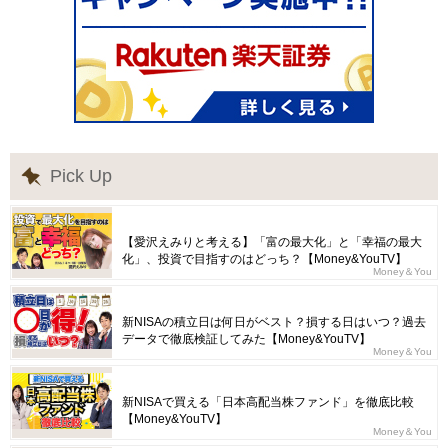
Pick Up
【愛沢えみりと考える】「富の最大化」と「幸福の最大
化」、投資で目指すのはどっち？【Money&YouTV】
Money＆You
新NISAの積立日は何日がベスト？損する日はいつ？過去
データで徹底検証してみた【Money&YouTV】
Money＆You
新NISAで買える「日本高配当株ファンド」を徹底比較
【Money&YouTV】
Money＆You