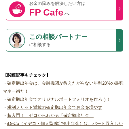
お金の悩みを
解決したい方は
FP Cafe
へ
この
相談パートナー
に相談する
【関連記事もチェック】
・
確定拠出年金は、金融機関が教えたがらない年利20%の最強
マネー術だ！
・
確定拠出年金でオリジナルポートフォリオを作ろう！
・
税制メリット満載の確定拠出年金でお金を増やす
・
超入門！ ゼロからわかる「確定拠出年金」
・
iDeCo（イデコ・個人型確定拠出年金）は、パート収入しか