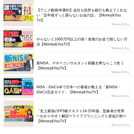
【アニメ動画/本要約】会社も役所も銀行も教えてくれな
い「定年後ずっと困らないお金の話」【Money&You
TV】
Money＆You
やらないと1000万円以上の損！老後のお金で損しない方
法【Money&YouTV】
Money＆You
新NISA、マネーコンサルタント頼藤太希ならこう使う
【Money&YouTV】
Money＆You
NISA・iDeCo本で日本一の著者が教える「新NISA・
iDeCo完全ガイド」【Money&YouTV】
Money＆You
「史上最強のFP3級テキスト24-25年版」監修者が世界
一わかりやすく解説〜ライフプランニングと資金計画〜
【Money&YouTV】
Money＆You