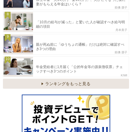
妻がもらえる年金はいくら？
前佛 朋子
8
「10月の給与が減った」と驚いた人が確認すべき給与明
細の項目
舟本美子
9
親が死ぬ前に「ゆうちょの通帳」だけは絶対に確認すべ
き3つの理由
前佛 朋子
10
年金受給者に1月届く「公的年金等の源泉徴収票」チェ
ックすべき3つのポイント
KIWI
ランキングをもっと見る