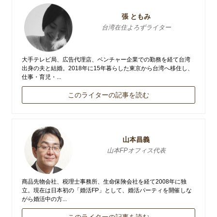
張 ともみ
台湾在住よろずライター
大手テレビ局、広告代理店、ベンチャー企業での勤務を経て台湾
出身の夫と結婚。2018年に15年暮らした東京から台湾へ移住し、
仕事・育児・...
このライターの記事を読む
山本昌義
山本FPオフィス代表
商品先物会社、税理士事務所、生命保険会社を経て2008年に独
立。現在は日本初の「婚活FP」として、婚活パーティを開催しな
がら婚活中の方...