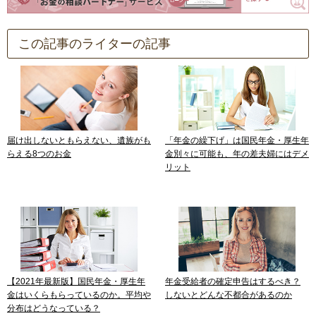
この記事のライターの記事
届け出しないともらえない、遺族がも
「年金の繰下げ」は国民年金・厚生年
らえる8つのお金
金別々に可能も、年の差夫婦にはデメ
リット
【2021年最新版】国民年金・厚生年
年金受給者の確定申告はするべき？
金はいくらもらっているのか。平均や
しないとどんな不都合があるのか
分布はどうなっている？