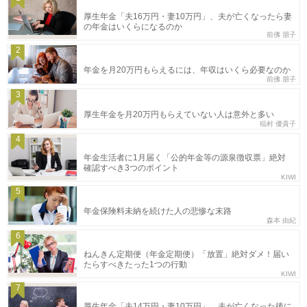
厚生年金「夫16万円・妻10万円」、夫が亡くなったら妻
の年金はいくらになるのか
前佛 朋子
2
年金を月20万円もらえるには、年収はいくら必要なのか
前佛 朋子
3
厚生年金を月20万円もらえていない人は意外と多い
稲村 優貴子
4
年金生活者に1月届く「公的年金等の源泉徴収票」絶対
確認すべき3つのポイント
KIWI
5
年金保険料未納を続けた人の悲惨な末路
森本 由紀
6
ねんきん定期便（年金定期便）「放置」絶対ダメ！届い
たらすべきたった1つの行動
KIWI
7
厚生年金「夫14万円・妻10万円」、夫が亡くなった後に