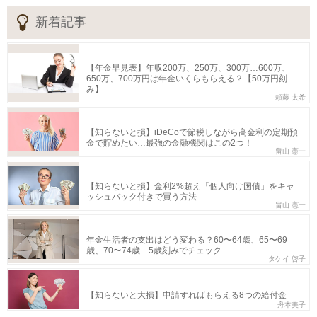
新着記事
【年金早見表】年収200万、250万、300万…600万、
650万、700万円は年金いくらもらえる？【50万円刻
み】
頼藤 太希
【知らないと損】iDeCoで節税しながら高金利の定期預
金で貯めたい…最強の金融機関はこの2つ！
畠山 憲一
【知らないと損】金利2%超え「個人向け国債」をキャ
ッシュバック付きで買う方法
畠山 憲一
年金生活者の支出はどう変わる？60〜64歳、65〜69
歳、70〜74歳…5歳刻みでチェック
タケイ 啓子
【知らないと大損】申請すればもらえる8つの給付金
舟本美子