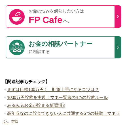
お金の悩みを
解決したい方は
FP Cafe
へ
お金の相談パートナー
に相談する
【関連記事もチェック】
・
まずは目標100万円！ 貯蓄上手になるコツは？
・
1000万円貯蓄を実現！マネー賢者の4つの貯蓄ルール
・
みるみるお金が貯まる新習慣3
・
高年収なのに貯金できない人に共通する5つの特徴｜マネラ
ジ。#49