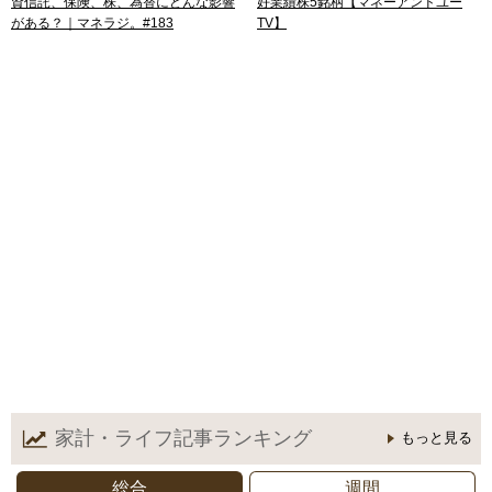
資信託、保険、株、為替にどんな影響
好業績株5銘柄【マネーアンドユー
がある？｜マネラジ。#183
TV】
家計・ライフ記事
ランキング
もっと見る
総合
週間