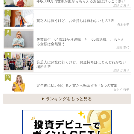
年収300万円世帯が国からもらえるお金はけっこう多い
黒須 かおり
7
貧乏人は買うけど、お金持ちは買わないもの7選
舟本美子
8
失業給付「64歳11か月退職」と「65歳退職」、もらえ
る金額は全然違う
池田 幸代
9
貧乏人は頻繁に行くけど、お金持ちはほとんど行かない
場所５選
黒須 かおり
10
定年後に払い続けると貧乏へ転落する「5つの支出」
タケイ 啓子
ランキングをもっと見る