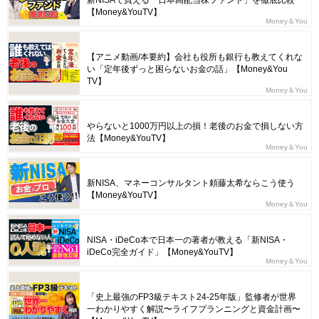
新NISAで買える「日本高配当株ファンド」を徹底比較
【Money&YouTV】
Money＆You
【アニメ動画/本要約】会社も役所も銀行も教えてくれな
い「定年後ずっと困らないお金の話」【Money&You
TV】
Money＆You
やらないと1000万円以上の損！老後のお金で損しない方
法【Money&YouTV】
Money＆You
新NISA、マネーコンサルタント頼藤太希ならこう使う
【Money&YouTV】
Money＆You
NISA・iDeCo本で日本一の著者が教える「新NISA・
iDeCo完全ガイド」【Money&YouTV】
Money＆You
「史上最強のFP3級テキスト24-25年版」監修者が世界
一わかりやすく解説〜ライフプランニングと資金計画〜