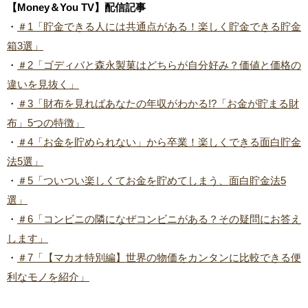
【Money＆You TV】配信記事
・
＃1「貯金できる人には共通点がある！楽しく貯金できる貯金
箱3選」
・
＃2「ゴディバと森永製菓はどちらが自分好み？価値と価格の
違いを見抜く」
・
＃3「財布を見ればあなたの年収がわかる!?「お金が貯まる財
布」5つの特徴」
・
＃4「お金を貯められない」から卒業！楽しくできる面白貯金
法5選」
・
＃5「ついつい楽しくてお金を貯めてしまう、面白貯金法5
選」
・
＃6「コンビニの隣になぜコンビニがある？その疑問にお答え
します」
・
＃7「【マカオ特別編】世界の物価をカンタンに比較できる便
利なモノを紹介」