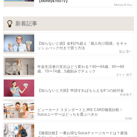
【Money&YouTV】
Money＆You
新着記事
【知らないと損】金利2%超え「個人向け国債」をキャ
ッシュバック付きで買う方法
畠山 憲一
年金生活者の支出はどう変わる？60〜64歳、65〜69
歳、70〜74歳…5歳刻みでチェック
タケイ 啓子
【知らないと大損】申請すればもらえる8つの給付金
舟本美子
ビューカード スタンダードとJRE CARD徹底比較！
Suicaユーザーはどっちを選ぶべきか
KIWI
【徹底比較】一番お得なSuicaチャージカードは？最強