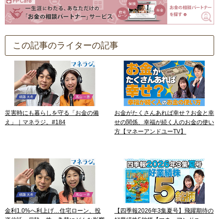
この記事のライターの記事
災害時にも暮らしを守る「お金の備
お金がたくさんあれば幸せ？お金と幸
え」｜マネラジ。#184
せの関係、幸福が続く人のお金の使い
方【マネーアンドユーTV】
金利1.0%へ利上げ…住宅ローン、投
【四季報2026年3集夏号】飛躍期待の