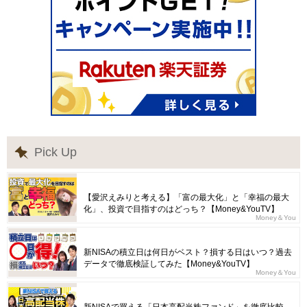
Pick Up
【愛沢えみりと考える】「富の最大化」と「幸福の最大
化」、投資で目指すのはどっち？【Money&YouTV】
Money＆You
新NISAの積立日は何日がベスト？損する日はいつ？過去
データで徹底検証してみた【Money&YouTV】
Money＆You