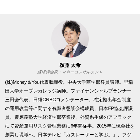
頼藤 太希
経済評論家・マネーコンサルタント
(株)Money＆You代表取締役。中央大学商学部客員講師。早稲
田大学オープンカレッジ講師。ファイナンシャルプランナー
三田会代表。日経CNBCコメンテーター。確定拠出年金制度
の運用改善等に関する有識者懇談会構成員。日本FP協会評議
員。慶應義塾大学経済学部卒業後、外資系生保のアフラック
にて資産運用リスク管理業務に6年間従事。2015年に現会社を
創業し現職へ。日本テレビ「カズレーザーと学ぶ。」、フジ