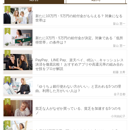
1
新たに10万円・5万円の給付金がもらえる？ 対象になる
世帯は
畠山 憲一
2
新たに3万円・5万円の給付金が決定。対象である「低所
得世帯」の条件は？
畠山 憲一
3
PayPay、LINE Pay、楽天ペイ、d払い…キャッシュレス
決済を徹底比較！ おすすめアプリや高還元率の組み合わ
せ技をプロが解説
頼藤 太希
4
「ゆうちょ銀行使わない方がいい」と言われる5つの理
由。利用した方がいい人は？
金子圭都
5
貧乏な人がなぜか買っている、貧乏を加速する5つのモ
ノ
小河由紀子
6