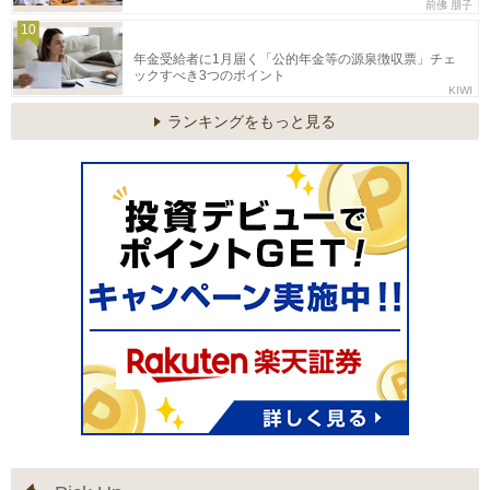
前佛 朋子
10
年金受給者に1月届く「公的年金等の源泉徴収票」チェ
ックすべき3つのポイント
KIWI
ランキングをもっと見る