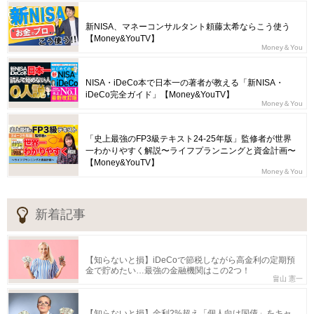
新NISA、マネーコンサルタント頼藤太希ならこう使う
【Money&YouTV】
Money＆You
NISA・iDeCo本で日本一の著者が教える「新NISA・
iDeCo完全ガイド」【Money&YouTV】
Money＆You
「史上最強のFP3級テキスト24-25年版」監修者が世界
一わかりやすく解説〜ライフプランニングと資金計画〜
【Money&YouTV】
Money＆You
新着記事
【知らないと損】iDeCoで節税しながら高金利の定期預
金で貯めたい…最強の金融機関はこの2つ！
畠山 憲一
【知らないと損】金利2%超え「個人向け国債」をキャ