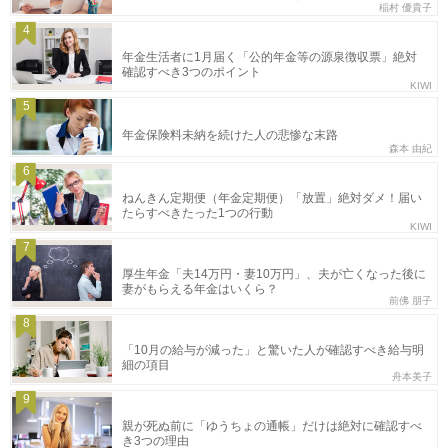
稲村 優貴子
4
年金生活者に1月届く「公的年金等の源泉徴収票」絶対
確認すべき3つのポイント
KIWI
5
年金保険料未納を続けた人の悲惨な末路
森本 由紀
6
ねんきん定期便（年金定期便）「放置」絶対ダメ！届い
たらすべきたった1つの行動
KIWI
7
厚生年金「夫14万円・妻10万円」、夫が亡くなった後に
妻がもらえる年金はいくら？
前佛 朋子
8
「10月の給与が減った」と驚いた人が確認すべき給与明
細の項目
舟本美子
9
親が死ぬ前に「ゆうちょの通帳」だけは絶対に確認すべ
き3つの理由