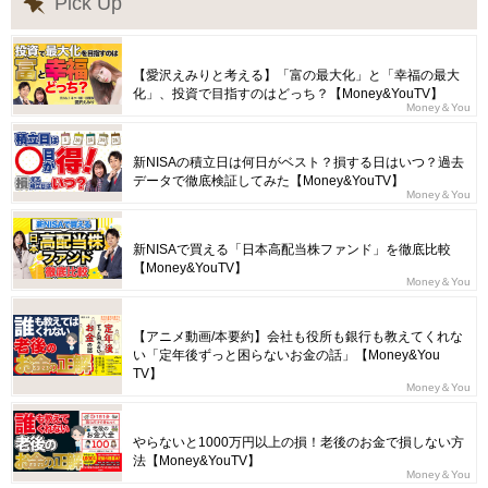
Pick Up
【愛沢えみりと考える】「富の最大化」と「幸福の最大
化」、投資で目指すのはどっち？【Money&YouTV】
Money＆You
新NISAの積立日は何日がベスト？損する日はいつ？過去
データで徹底検証してみた【Money&YouTV】
Money＆You
新NISAで買える「日本高配当株ファンド」を徹底比較
【Money&YouTV】
Money＆You
【アニメ動画/本要約】会社も役所も銀行も教えてくれな
い「定年後ずっと困らないお金の話」【Money&You
TV】
Money＆You
やらないと1000万円以上の損！老後のお金で損しない方
法【Money&YouTV】
Money＆You