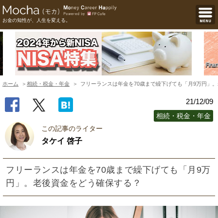
お金の知性が、人生を変える。
ホーム
相続・税金・年金
フリーランスは年金を70歳まで繰下げても「月9万円」
21/12/09
相続・税金・年金
この記事のライター
タケイ 啓子
フリーランスは年金を70歳まで繰下げても「月9万
円」。老後資金をどう確保する？