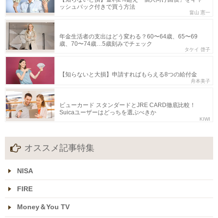
ッシュバック付きで買う方法
畠山 憲一
年金生活者の支出はどう変わる？60〜64歳、65〜69
歳、70〜74歳…5歳刻みでチェック
タケイ 啓子
【知らないと大損】申請すればもらえる8つの給付金
舟本美子
ビューカード スタンダードとJRE CARD徹底比較！
Suicaユーザーはどっちを選ぶべきか
KIWI
オススメ記事特集
NISA
FIRE
Money＆You TV