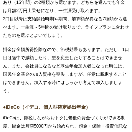
あり（15年間）の2種類から選びます。どちらを選んでも年金
は月額2万円上乗せになり、一生涯受け取れます。
2口目以降は支給開始時期や期間、加算額が異なる7種類から選
べます。一生涯～5年間の受け取りまで、ライフプランに合わせ
たものを選ぶとよいでしょう。
掛金は全額所得控除なので、節税効果もあります。ただし、1口
目は途中で減額したり、型を変更したりすることはできませ
ん。また、会社員になるなど厚生年金加入者になった時には、
国民年金基金の加入資格を喪失しますが、任意に脱退すること
はできません。加入する時にはしっかり考えて加入しましょ
う。
●iDeCo（イデコ、個人型確定拠出年金）
iDeCoは、節税しながらおトクに老後の資金づくりができる制
度。掛金は月額5000円から始められ、預金・保険・投資信託な