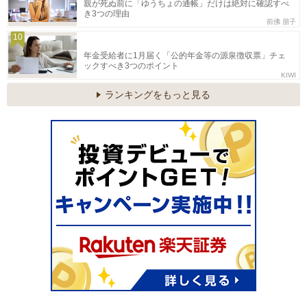
親が死ぬ前に「ゆうちょの通帳」だけは絶対に確認すべ
き3つの理由
前佛 朋子
10
年金受給者に1月届く「公的年金等の源泉徴収票」チェ
ックすべき3つのポイント
KIWI
ランキングをもっと見る