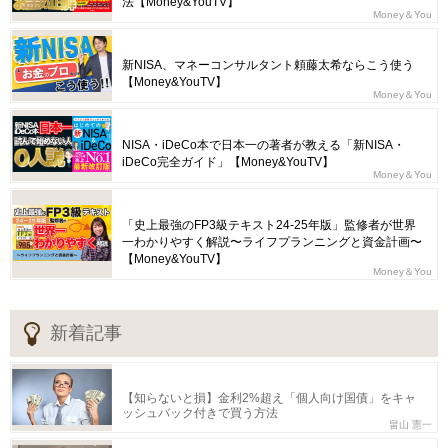
法【Money&YouTV】
Money＆You
新NISA、マネーコンサルタント頼藤太希ならこう使う
【Money&YouTV】
Money＆You
NISA・iDeCo本で日本一の著者が教える「新NISA・
iDeCo完全ガイド」【Money&YouTV】
Money＆You
「史上最強のFP3級テキスト24-25年版」監修者が世界
一わかりやすく解説〜ライフプランニングと資金計画〜
【Money&YouTV】
Money＆You
新着記事
【知らないと損】金利2%超え「個人向け国債」をキャ
ッシュバック付きで買う方法
畠山 憲一