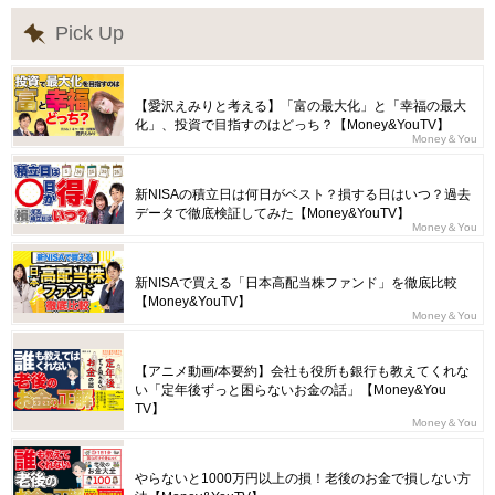
Pick Up
【愛沢えみりと考える】「富の最大化」と「幸福の最大
化」、投資で目指すのはどっち？【Money&YouTV】
Money＆You
新NISAの積立日は何日がベスト？損する日はいつ？過去
データで徹底検証してみた【Money&YouTV】
Money＆You
新NISAで買える「日本高配当株ファンド」を徹底比較
【Money&YouTV】
Money＆You
【アニメ動画/本要約】会社も役所も銀行も教えてくれな
い「定年後ずっと困らないお金の話」【Money&You
TV】
Money＆You
やらないと1000万円以上の損！老後のお金で損しない方