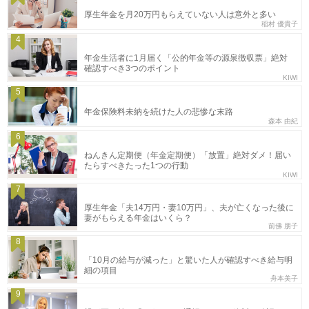
厚生年金を月20万円もらえていない人は意外と多い
稲村 優貴子
4
年金生活者に1月届く「公的年金等の源泉徴収票」絶対
確認すべき3つのポイント
KIWI
5
年金保険料未納を続けた人の悲惨な末路
森本 由紀
6
ねんきん定期便（年金定期便）「放置」絶対ダメ！届い
たらすべきたった1つの行動
KIWI
7
厚生年金「夫14万円・妻10万円」、夫が亡くなった後に
妻がもらえる年金はいくら？
前佛 朋子
8
「10月の給与が減った」と驚いた人が確認すべき給与明
細の項目
舟本美子
9