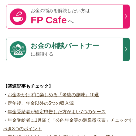
お金の悩みを
解決したい方は
FP Cafe
へ
お金の相談パートナー
に相談する
【関連記事もチェック】
・
お金をかけずに楽しめる「老後の趣味」10選
・
定年後、年金以外の5つの収入源
・
年金受給者が確定申告した方がよい7つのケース
・
年金受給者に1月届く「公的年金等の源泉徴収票」チェックす
べき3つのポイント