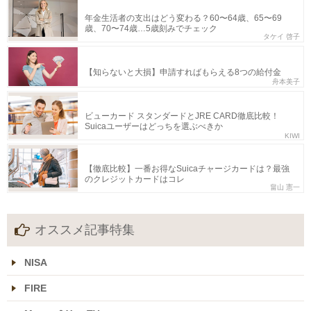
年金生活者の支出はどう変わる？60〜64歳、65〜69
歳、70〜74歳…5歳刻みでチェック
タケイ 啓子
【知らないと大損】申請すればもらえる8つの給付金
舟本美子
ビューカード スタンダードとJRE CARD徹底比較！
Suicaユーザーはどっちを選ぶべきか
KIWI
【徹底比較】一番お得なSuicaチャージカードは？最強
のクレジットカードはコレ
畠山 憲一
オススメ記事特集
NISA
FIRE