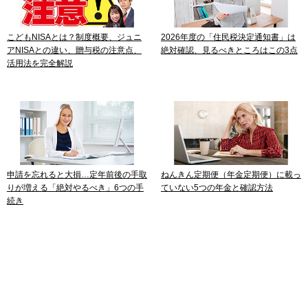
こどもNISAとは？制度概要、ジュニ
2026年度の「住民税決定通知書」は
アNISAとの違い、贈与税の注意点、
絶対確認、見るべきところはこの3点
活用法を完全解説
申請を忘れると大損…定年前後の手取
ねんきん定期便（年金定期便）に載っ
りが増える「絶対やるべき」6つの手
ていない5つの年金と確認方法
続き