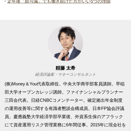
・
定年後「給与減」でも働き続けた方がいい5つの理由
頼藤 太希
経済評論家・マネーコンサルタント
(株)Money＆You代表取締役。中央大学商学部客員講師。早稲
田大学オープンカレッジ講師。ファイナンシャルプランナー
三田会代表。日経CNBCコメンテーター。確定拠出年金制度
の運用改善等に関する有識者懇談会構成員。日本FP協会評議
員。慶應義塾大学経済学部卒業後、外資系生保のアフラック
にて資産運用リスク管理業務に6年間従事。2015年に現会社を