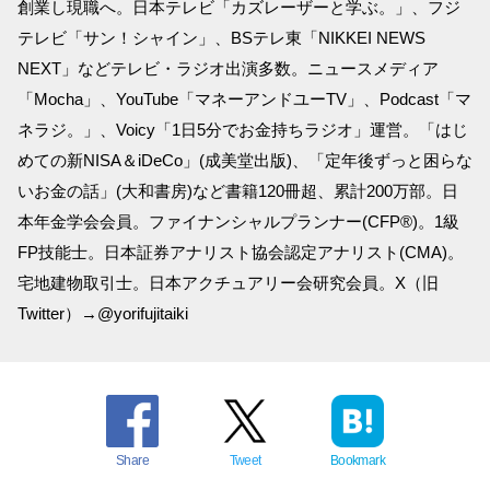
創業し現職へ。日本テレビ「カズレーザーと学ぶ。」、フジ
テレビ「サン！シャイン」、BSテレ東「NIKKEI NEWS
NEXT」などテレビ・ラジオ出演多数。ニュースメディア
「Mocha」、YouTube「マネーアンドユーTV」、Podcast「マ
ネラジ。」、Voicy「1日5分でお金持ちラジオ」運営。「はじ
めての新NISA＆iDeCo」(成美堂出版)、「定年後ずっと困らな
いお金の話」(大和書房)など書籍120冊超、累計200万部。日
本年金学会会員。ファイナンシャルプランナー(CFP®)。1級
FP技能士。日本証券アナリスト協会認定アナリスト(CMA)。
宅地建物取引士。日本アクチュアリー会研究会員。X（旧
Twitter）→@yorifujitaiki
Share
Tweet
Bookmark