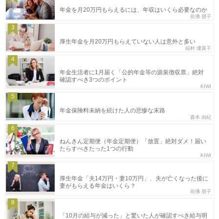
年金を月20万円もらえるには、年収はいくら必要なのか
前佛 朋子
3
厚生年金を月20万円もらえていない人は意外と多い
稲村 優貴子
4
年金生活者に1月届く「公的年金等の源泉徴収票」絶対
確認すべき3つのポイント
KIWI
5
年金保険料未納を続けた人の悲惨な末路
森本 由紀
6
ねんきん定期便（年金定期便）「放置」絶対ダメ！届い
たらすべきたった1つの行動
KIWI
7
厚生年金「夫14万円・妻10万円」、夫が亡くなった後に
妻がもらえる年金はいくら？
前佛 朋子
8
「10月の給与が減った」と驚いた人が確認すべき給与明