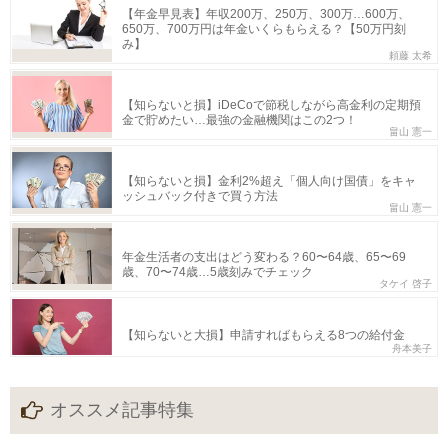
【年金早見表】年収200万、250万、300万…600万、
650万、700万円は年金いくらもらえる？【50万円刻
み】
頼藤 太希
【知らないと損】iDeCoで節税しながら高金利の定期預
金で貯めたい…最強の金融機関はこの2つ！
畠山 憲一
【知らないと損】金利2%超え「個人向け国債」をキャ
ッシュバック付きで買う方法
畠山 憲一
年金生活者の支出はどう変わる？60〜64歳、65〜69
歳、70〜74歳…5歳刻みでチェック
タケイ 啓子
【知らないと大損】申請すればもらえる8つの給付金
舟本美子
オススメ記事特集