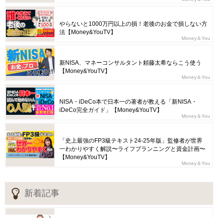
やらないと1000万円以上の損！老後のお金で損しない方
法【Money&YouTV】
Money＆You
新NISA、マネーコンサルタント頼藤太希ならこう使う
【Money&YouTV】
Money＆You
NISA・iDeCo本で日本一の著者が教える「新NISA・
iDeCo完全ガイド」【Money&YouTV】
Money＆You
「史上最強のFP3級テキスト24-25年版」監修者が世界
一わかりやすく解説〜ライフプランニングと資金計画〜
【Money&YouTV】
Money＆You
新着記事