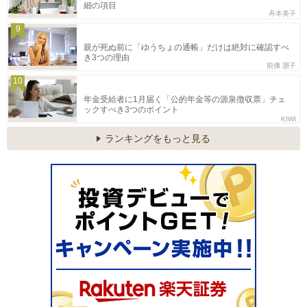
細の項目
舟本美子
9
親が死ぬ前に「ゆうちょの通帳」だけは絶対に確認すべ
き3つの理由
前佛 朋子
10
年金受給者に1月届く「公的年金等の源泉徴収票」チェ
ックすべき3つのポイント
KIWI
ランキングをもっと見る