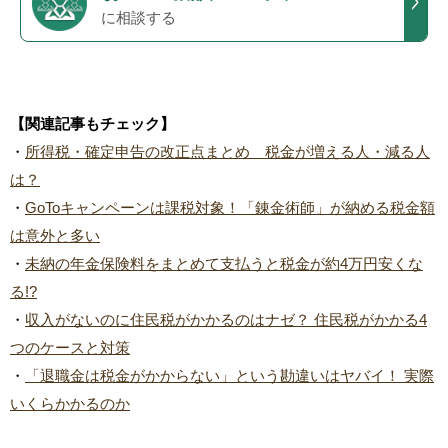
に相談する
【関連記事もチェック】
・
所得税・確定申告の改正点まとめ 税金が増える人・減る人
は？
・
GoToキャンペーンは課税対象！「錬金術師」が納める税金額
は意外と多い
・
未納の年金保険料をまとめて支払うと税金が約4万円安くな
る!?
・
収入がないのに住民税がかかるのはナゼ？ 住民税がかかる4
つのケースと対策
・
「退職金は税金がかからない」という勘違いはヤバイ！ 実際
いくらかかるのか