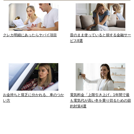
クレカ明細にあったらヤバイ項目
昔のまま使っていると損する金融サー
ビス8選
お金持ちと貧乏に分かれる、車のつか
電気料金「上限引き上げ」1年間で最
い方
も電気代が高い冬を乗り切るための節
約対策4選