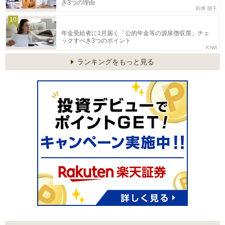
き3つの理由
前佛 朋子
10
年金受給者に1月届く「公的年金等の源泉徴収票」チェ
ックすべき3つのポイント
KIWI
ランキングをもっと見る