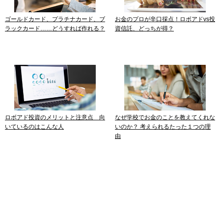
ゴールドカード、プラチナカード、ブ
お金のプロが辛口採点！ロボアドvs投
ラックカード……どうすれば作れる？
資信託、どっちが得？
ロボアド投資のメリットと注意点 向
なぜ学校でお金のことを教えてくれな
いているのはこんな人
いのか？ 考えられるたった１つの理
由