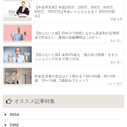
【年金早見表】年収200万、250万、300万…600万、
650万、700万円は年金いくらもらえる？【50万円刻
み】
頼藤 太希
【知らないと損】iDeCoで節税しながら高金利の定期預
金で貯めたい…最強の金融機関はこの2つ！
畠山 憲一
【知らないと損】金利2%超え「個人向け国債」をキャ
ッシュバック付きで買う方法
畠山 憲一
年金生活者の支出はどう変わる？60〜64歳、65〜69
歳、70〜74歳…5歳刻みでチェック
タケイ 啓子
オススメ記事特集
NISA
FIRE