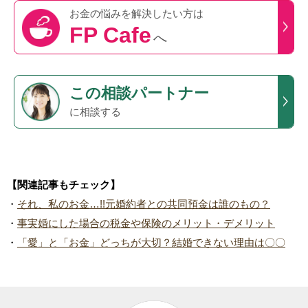
お金の悩みを
解決したい方は
FP Cafe
へ
この
相談パートナー
に相談する
【関連記事もチェック】
・
それ、私のお金…!!元婚約者との共同預金は誰のもの？
・
事実婚にした場合の税金や保険のメリット・デメリット
・
「愛」と「お金」どっちが大切？結婚できない理由は〇〇