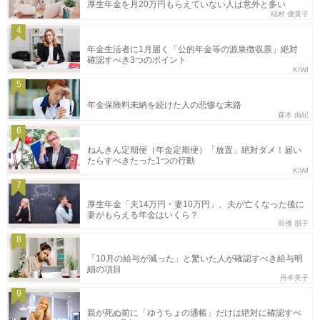
厚生年金を月20万円もらえていない人は意外と多い
稲村 優貴子
4
年金生活者に1月届く「公的年金等の源泉徴収票」絶対
確認すべき3つのポイント
KIWI
5
年金保険料未納を続けた人の悲惨な末路
森本 由紀
6
ねんきん定期便（年金定期便）「放置」絶対ダメ！届い
たらすべきたった1つの行動
KIWI
7
厚生年金「夫14万円・妻10万円」、夫が亡くなった後に
妻がもらえる年金はいくら？
前佛 朋子
8
「10月の給与が減った」と驚いた人が確認すべき給与明
細の項目
舟本美子
9
親が死ぬ前に「ゆうちょの通帳」だけは絶対に確認すべ