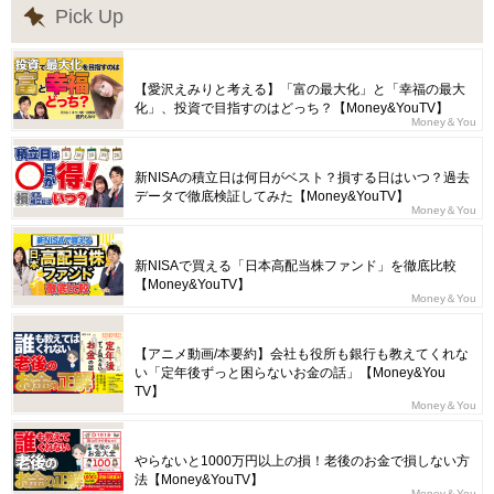
Pick Up
【愛沢えみりと考える】「富の最大化」と「幸福の最大
化」、投資で目指すのはどっち？【Money&YouTV】
Money＆You
新NISAの積立日は何日がベスト？損する日はいつ？過去
データで徹底検証してみた【Money&YouTV】
Money＆You
新NISAで買える「日本高配当株ファンド」を徹底比較
【Money&YouTV】
Money＆You
【アニメ動画/本要約】会社も役所も銀行も教えてくれな
い「定年後ずっと困らないお金の話」【Money&You
TV】
Money＆You
やらないと1000万円以上の損！老後のお金で損しない方
法【Money&YouTV】
Money＆You