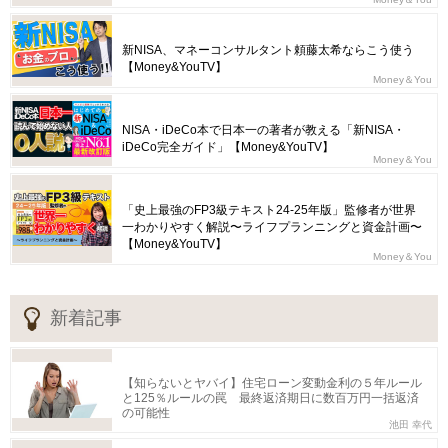
新NISA、マネーコンサルタント頼藤太希ならこう使う
【Money&YouTV】
Money＆You
NISA・iDeCo本で日本一の著者が教える「新NISA・
iDeCo完全ガイド」【Money&YouTV】
Money＆You
「史上最強のFP3級テキスト24-25年版」監修者が世界
一わかりやすく解説〜ライフプランニングと資金計画〜
【Money&YouTV】
Money＆You
新着記事
【知らないとヤバイ】住宅ローン変動金利の５年ルール
と125％ルールの罠 最終返済期日に数百万円一括返済
の可能性
池田 幸代