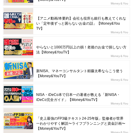
Money＆You
【アニメ動画/本要約】会社も役所も銀行も教えてくれな
い「定年後ずっと困らないお金の話」【Money&You
TV】
Money＆You
やらないと1000万円以上の損！老後のお金で損しない方
法【Money&YouTV】
Money＆You
新NISA、マネーコンサルタント頼藤太希ならこう使う
【Money&YouTV】
Money＆You
NISA・iDeCo本で日本一の著者が教える「新NISA・
iDeCo完全ガイド」【Money&YouTV】
Money＆You
「史上最強のFP3級テキスト24-25年版」監修者が世界
一わかりやすく解説〜ライフプランニングと資金計画〜
【Money&YouTV】
Money＆You