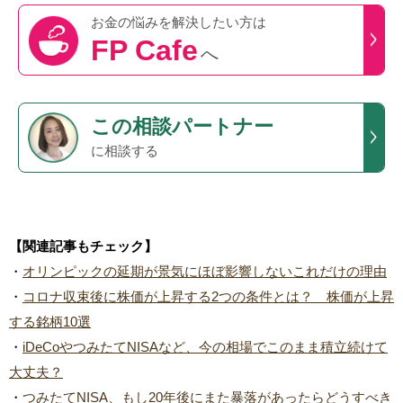
お金の悩みを
解決したい方は
FP Cafe
へ
この
相談パートナー
に相談する
【関連記事もチェック】
・
オリンピックの延期が景気にほぼ影響しないこれだけの理由
・
コロナ収束後に株価が上昇する2つの条件とは？ 株価が上昇
する銘柄10選
・
iDeCoやつみたてNISAなど、今の相場でこのまま積立続けて
大丈夫？
・
つみたてNISA、もし20年後にまた暴落があったらどうすべき