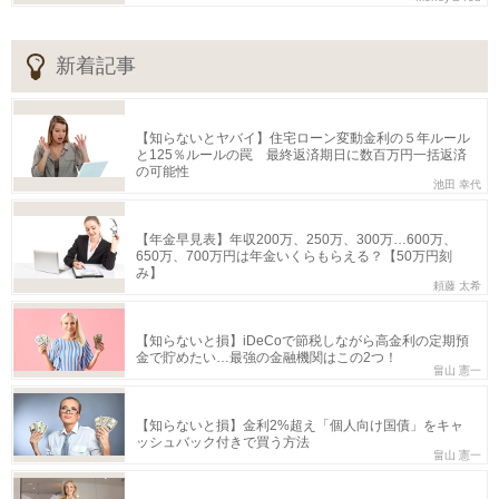
新着記事
【知らないとヤバイ】住宅ローン変動金利の５年ルール
と125％ルールの罠 最終返済期日に数百万円一括返済
の可能性
池田 幸代
【年金早見表】年収200万、250万、300万…600万、
650万、700万円は年金いくらもらえる？【50万円刻
み】
頼藤 太希
【知らないと損】iDeCoで節税しながら高金利の定期預
金で貯めたい…最強の金融機関はこの2つ！
畠山 憲一
【知らないと損】金利2%超え「個人向け国債」をキャ
ッシュバック付きで買う方法
畠山 憲一