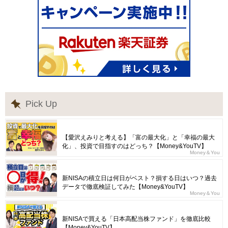
Pick Up
【愛沢えみりと考える】「富の最大化」と「幸福の最大
化」、投資で目指すのはどっち？【Money&YouTV】
Money＆You
新NISAの積立日は何日がベスト？損する日はいつ？過去
データで徹底検証してみた【Money&YouTV】
Money＆You
新NISAで買える「日本高配当株ファンド」を徹底比較
【Money&YouTV】