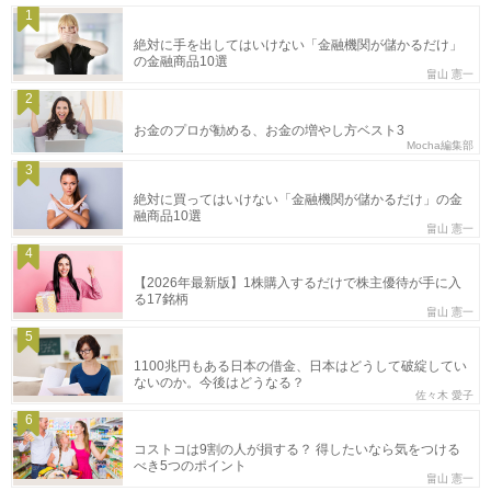
1
絶対に手を出してはいけない「金融機関が儲かるだけ」
の金融商品10選
畠山 憲一
2
お金のプロが勧める、お金の増やし方ベスト3
Mocha編集部
3
絶対に買ってはいけない「金融機関が儲かるだけ」の金
融商品10選
畠山 憲一
4
【2026年最新版】1株購入するだけで株主優待が手に入
る17銘柄
畠山 憲一
5
1100兆円もある日本の借金、日本はどうして破綻してい
ないのか。今後はどうなる？
佐々木 愛子
6
コストコは9割の人が損する？ 得したいなら気をつける
べき5つのポイント
畠山 憲一