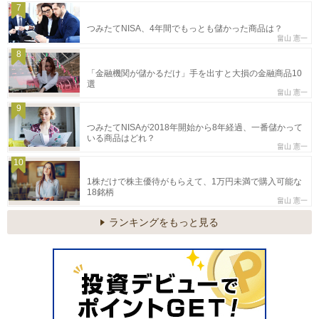
7
つみたてNISA、4年間でもっとも儲かった商品は？
畠山 憲一
8
「金融機関が儲かるだけ」手を出すと大損の金融商品10
選
畠山 憲一
9
つみたてNISAが2018年開始から8年経過、一番儲かって
いる商品はどれ？
畠山 憲一
10
1株だけで株主優待がもらえて、1万円未満で購入可能な
18銘柄
畠山 憲一
ランキングをもっと見る