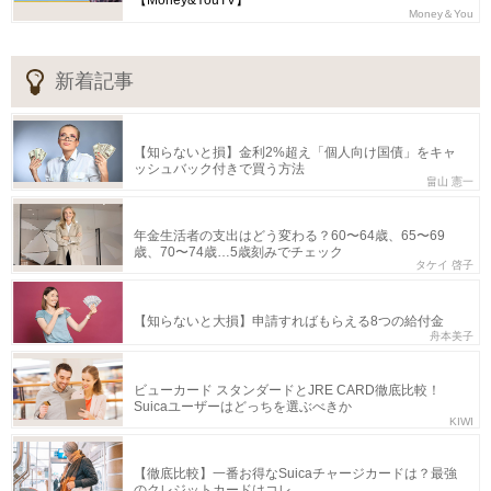
【Money&YouTV】
Money＆You
新着記事
【知らないと損】金利2%超え「個人向け国債」をキャ
ッシュバック付きで買う方法
畠山 憲一
年金生活者の支出はどう変わる？60〜64歳、65〜69
歳、70〜74歳…5歳刻みでチェック
タケイ 啓子
【知らないと大損】申請すればもらえる8つの給付金
舟本美子
ビューカード スタンダードとJRE CARD徹底比較！
Suicaユーザーはどっちを選ぶべきか
KIWI
【徹底比較】一番お得なSuicaチャージカードは？最強
のクレジットカードはコレ