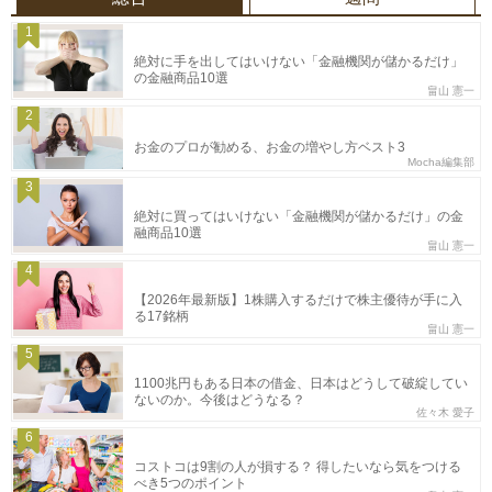
1
絶対に手を出してはいけない「金融機関が儲かるだけ」
の金融商品10選
畠山 憲一
2
お金のプロが勧める、お金の増やし方ベスト3
Mocha編集部
3
絶対に買ってはいけない「金融機関が儲かるだけ」の金
融商品10選
畠山 憲一
4
【2026年最新版】1株購入するだけで株主優待が手に入
る17銘柄
畠山 憲一
5
1100兆円もある日本の借金、日本はどうして破綻してい
ないのか。今後はどうなる？
佐々木 愛子
6
コストコは9割の人が損する？ 得したいなら気をつける
べき5つのポイント