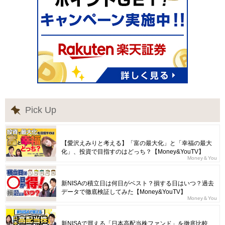
Pick Up
【愛沢えみりと考える】「富の最大化」と「幸福の最大
化」、投資で目指すのはどっち？【Money&YouTV】
Money＆You
新NISAの積立日は何日がベスト？損する日はいつ？過去
データで徹底検証してみた【Money&YouTV】
Money＆You
新NISAで買える「日本高配当株ファンド」を徹底比較