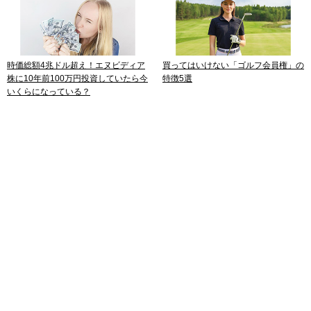
時価総額4兆ドル超え！エヌビディア
買ってはいけない「ゴルフ会員権」の
株に10年前100万円投資していたら今
特徴5選
いくらになっている？