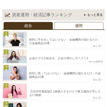
資産運用・経済記事
ランキング
もっと見る
総合
週間
1
絶対に手を出してはいけない「金融機関が儲かるだけ」
の金融商品10選
畠山 憲一
2
お金のプロが勧める、お金の増やし方ベスト3
Mocha編集部
3
絶対に買ってはいけない「金融機関が儲かるだけ」の金
融商品10選
畠山 憲一
4
【2026年最新版】1株購入するだけで株主優待が手に入
る17銘柄
畠山 憲一
5