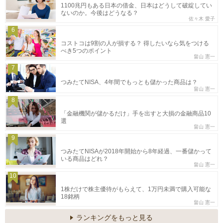
1100兆円もある日本の借金、日本はどうして破綻してい
ないのか。今後はどうなる？
佐々木 愛子
6
コストコは9割の人が損する？ 得したいなら気をつける
べき5つのポイント
畠山 憲一
7
つみたてNISA、4年間でもっとも儲かった商品は？
畠山 憲一
8
「金融機関が儲かるだけ」手を出すと大損の金融商品10
選
畠山 憲一
9
つみたてNISAが2018年開始から8年経過、一番儲かって
いる商品はどれ？
畠山 憲一
10
1株だけで株主優待がもらえて、1万円未満で購入可能な
18銘柄
畠山 憲一
ランキングをもっと見る