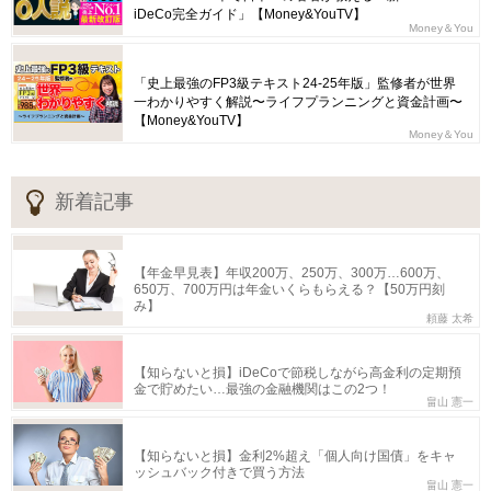
iDeCo完全ガイド」【Money&YouTV】
Money＆You
「史上最強のFP3級テキスト24-25年版」監修者が世界
一わかりやすく解説〜ライフプランニングと資金計画〜
【Money&YouTV】
Money＆You
新着記事
【年金早見表】年収200万、250万、300万…600万、
650万、700万円は年金いくらもらえる？【50万円刻
み】
頼藤 太希
【知らないと損】iDeCoで節税しながら高金利の定期預
金で貯めたい…最強の金融機関はこの2つ！
畠山 憲一
【知らないと損】金利2%超え「個人向け国債」をキャ
ッシュバック付きで買う方法
畠山 憲一