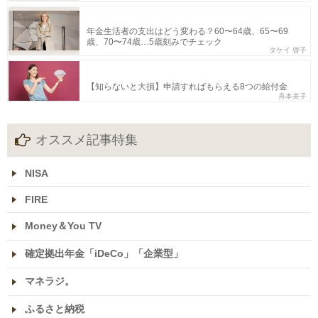
年金生活者の支出はどう変わる？60〜64歳、65〜69
歳、70〜74歳…5歳刻みでチェック
タケイ 啓子
【知らないと大損】申請すればもらえる8つの給付金
舟本美子
オススメ記事特集
NISA
FIRE
Money＆You TV
確定拠出年金「iDeCo」「企業型」
マネラジ。
ふるさと納税