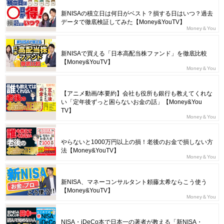
新NISAの積立日は何日がベスト？損する日はいつ？過去
データで徹底検証してみた【Money&YouTV】
Money＆You
新NISAで買える「日本高配当株ファンド」を徹底比較
【Money&YouTV】
Money＆You
【アニメ動画/本要約】会社も役所も銀行も教えてくれな
い「定年後ずっと困らないお金の話」【Money&You
TV】
Money＆You
やらないと1000万円以上の損！老後のお金で損しない方
法【Money&YouTV】
Money＆You
新NISA、マネーコンサルタント頼藤太希ならこう使う
【Money&YouTV】
Money＆You
NISA・iDeCo本で日本一の著者が教える「新NISA・