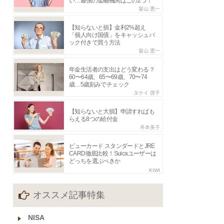
い…最強の金融機関はこの2つ！
畠山 憲一
【知らないと損】金利2%超え
「個人向け国債」をキャッシュバ
ック付きで買う方法
畠山 憲一
年金生活者の支出はどう変わる？
60〜64歳、65〜69歳、70〜74
歳…5歳刻みでチェック
タケイ 啓子
【知らないと大損】申請すればも
らえる8つの給付金
舟本美子
ビューカード スタンダードとJRE
CARD徹底比較！Suicaユーザーは
どっちを選ぶべきか
KIWI
オススメ記事特集
NISA