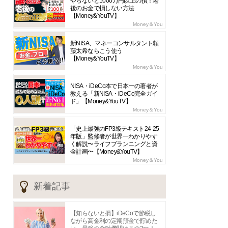
やらないと1000万円以上の損！老
後のお金で損しない方法
【Money&YouTV】
Money＆You
新NISA、マネーコンサルタント頼
藤太希ならこう使う
【Money&YouTV】
Money＆You
NISA・iDeCo本で日本一の著者が
教える「新NISA・iDeCo完全ガイ
ド」【Money&YouTV】
Money＆You
「史上最強のFP3級テキスト24-25
年版」監修者が世界一わかりやす
く解説〜ライフプランニングと資
金計画〜【Money&YouTV】
Money＆You
新着記事
【知らないと損】iDeCoで節税し
ながら高金利の定期預金で貯めた