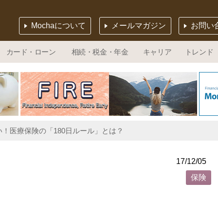
Mochaについて
メールマガジン
お問い
カード・ローン
相続・税金・年金
キャリア
トレンド
！医療保険の「180日ルール」とは？
17/12/05
保険