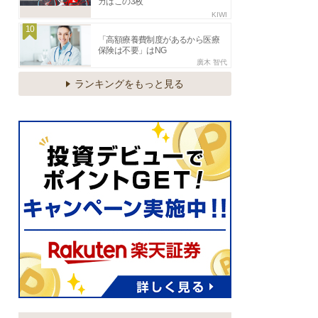
カはこの3枚
KIWI
10
「高額療養費制度があるから医療
保険は不要」はNG
廣木 智代
ランキングをもっと見る