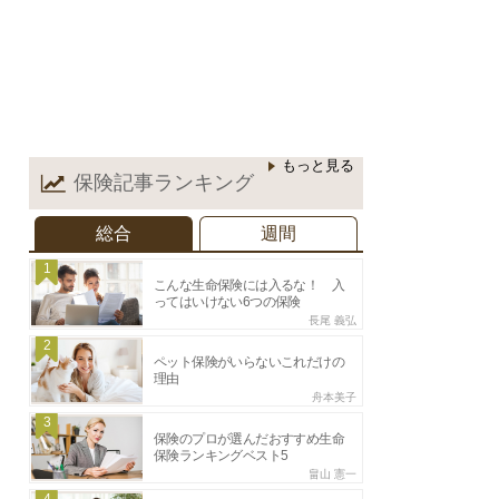
もっと見る
保険記事
ランキング
総合
週間
1
こんな生命保険には入るな！ 入
ってはいけない6つの保険
長尾 義弘
2
ペット保険がいらないこれだけの
理由
舟本美子
3
保険のプロが選んだおすすめ生命
保険ランキングベスト5
畠山 憲一