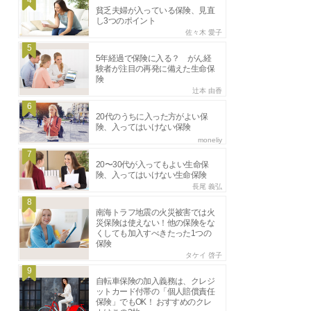
4
貧乏夫婦が入っている保険、見直
し3つのポイント
佐々木 愛子
5
5年経過で保険に入る？ がん経
験者が注目の再発に備えた生命保
険
辻本 由香
6
20代のうちに入った方がよい保
険、入ってはいけない保険
moneliy
7
20〜30代が入ってもよい生命保
険、入ってはいけない生命保険
長尾 義弘
8
南海トラフ地震の火災被害では火
災保険は使えない！他の保険をな
くしても加入すべきたった1つの
保険
タケイ 啓子
9
自転車保険の加入義務は、クレジ
ットカード付帯の「個人賠償責任
保険」でもOK！ おすすめのクレ