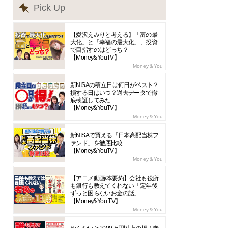
Pick Up
【愛沢えみりと考える】「富の最
大化」と「幸福の最大化」、投資
で目指すのはどっち？
【Money&YouTV】
Money＆You
新NISAの積立日は何日がベスト？
損する日はいつ？過去データで徹
底検証してみた
【Money&YouTV】
Money＆You
新NISAで買える「日本高配当株フ
ァンド」を徹底比較
【Money&YouTV】
Money＆You
【アニメ動画/本要約】会社も役所
も銀行も教えてくれない「定年後
ずっと困らないお金の話」
【Money&You TV】
Money＆You